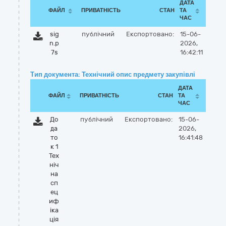
ДАТА
ФАЙЛ
ПРИВАТНІСТЬ
СТАН
ТА
ЧАС
sig
публічний
Експортовано:
15-06-
n.p
2026,
7s
16:42:11
Тип документа: Технічний опис предмету закупівлі
ДАТА
ФАЙЛ
ПРИВАТНІСТЬ
СТАН
ТА
ЧАС
До
публічний
Експортовано:
15-06-
да
2026,
то
16:41:48
к 1
Тех
ніч
на
сп
ец
иф
іка
ція