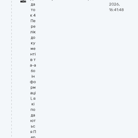
да
2026,
то
16:41:48
к 4
Пе
ре
лік
до
ку
ме
нті
в т
а-а
бо
ін
фо
рм
аці
ї, я
кі
по
да
ют
ьс
я П
ер