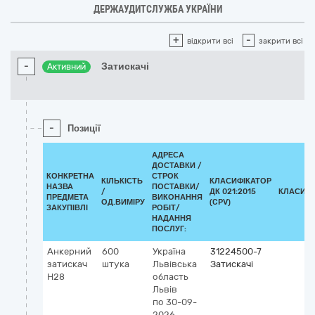
ДЕРЖАУДИТСЛУЖБА УКРАЇНИ
+
-
відкрити всі
закрити всі
-
Затискачі
Активний
-
Позиції
АДРЕСА
ДОСТАВКИ /
КОНКРЕТНА
СТРОК
КІЛЬКІСТЬ
КЛАСИФІКАТОР
НАЗВА
ПОСТАВКИ/
/
ДК 021:2015
КЛАСИФІ
ПРЕДМЕТА
ВИКОНАННЯ
ОД.ВИМІРУ
(CPV)
ЗАКУПІВЛІ
РОБІТ/
НАДАННЯ
ПОСЛУГ:
Анкерний
600
Україна
31224500-7
затискач
штука
Львівська
Затискачі
Н28
область
Львів
по 30-09-
2026