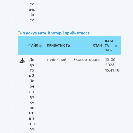
ск
ачі.
do
cx
Тип документа: Критерії прийнятності
ДАТА
ФАЙЛ
ПРИВАТНІСТЬ
СТАН
ТА
ЧАС
До
публічний
Експортовано:
15-06-
да
2026,
то
16:41:48
к 3
Пе
ре
лік
до
ку
ме
нті
в т
а-а
бо