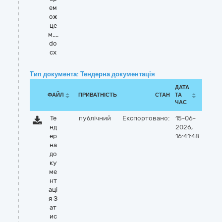
ем
ож
це
м....
do
cx
Тип документа: Тендерна документація
ДАТА
ФАЙЛ
ПРИВАТНІСТЬ
СТАН
ТА
ЧАС
Те
публічний
Експортовано:
15-06-
нд
2026,
ер
16:41:48
на
до
ку
ме
нт
аці
я З
ат
ис