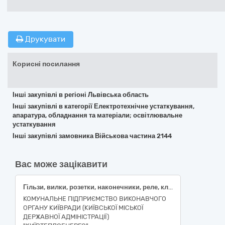
Друкувати
Корисні посилання
Інші закупівлі в регіоні Львівська область
Інші закупівлі в категорії Електротехнічне устаткування,
апаратура, обладнання та матеріали; освітлювальне
устаткування
Інші закупівлі замовника Військова частина 2144
Вас може зацікавити
Гільзи, вилки, розетки, наконечники, реле, клемно-блочні з'єднувачі, блок температурного контролю
КОМУНАЛЬНЕ ПІДПРИЄМСТВО ВИКОНАВЧОГО
ОРГАНУ КИЇВРАДИ (КИЇВСЬКОЇ МІСЬКОЇ
ДЕРЖАВНОЇ АДМІНІСТРАЦІЇ)