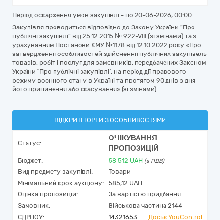
Період оскарження умов закупівлі - по
20-06-2026, 00:00
Закупівля проводиться відповідно до Закону України "Про
публічні закупівлі" від 25.12.2015 № 922-VIII (зі змінами) та з
урахуванням Постанови КМУ №1178 від 12.10.2022 року «Про
затвердження особливостей здійснення публічних закупівель
товарів, робіт і послуг для замовників, передбачених Законом
України “Про публічні закупівлі”, на період дії правового
режиму воєнного стану в Україні та протягом 90 днів з дня
його припинення або скасування» (зі змінами).
ВІДКРИТІ ТОРГИ З ОСОБЛИВОСТЯМИ
ОЧІКУВАННЯ
Статус:
ПРОПОЗИЦІЙ
Бюджет:
58 512
UAH
(з ПДВ)
Вид предмету закупівлі:
Товари
Мінімальний крок аукціону:
585,12 UAH
Оцінка пропозицій:
За вартістю придбання
Замовник:
Військова частина 2144
ЄДРПОУ:
14321653
Досьє YouControl