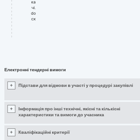
ка
чі.
do
cx
Електронні тендерні вимоги
+
Підстави для відмови в участі у процедурі закупівлі
+
Інформація про інші технічні, якісні та кількісні
характеристики та вимоги до учасника
+
Кваліфікаційні критерії