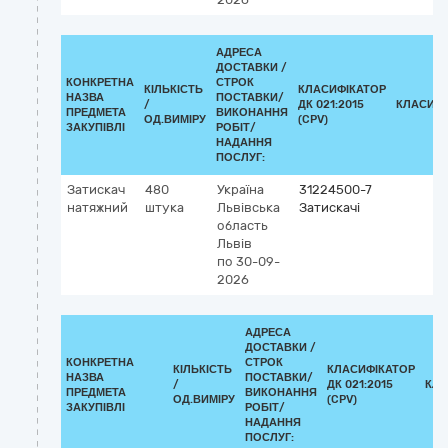
АДРЕСА
ДОСТАВКИ /
КОНКРЕТНА
СТРОК
КІЛЬКІСТЬ
КЛАСИФІКАТОР
НАЗВА
ПОСТАВКИ/
/
ДК 021:2015
КЛАСИФІ
ПРЕДМЕТА
ВИКОНАННЯ
ОД.ВИМІРУ
(CPV)
ЗАКУПІВЛІ
РОБІТ/
НАДАННЯ
ПОСЛУГ:
Затискач
480
Україна
31224500-7
натяжний
штука
Львівська
Затискачі
область
Львів
по 30-09-
2026
АДРЕСА
ДОСТАВКИ /
КОНКРЕТНА
СТРОК
КІЛЬКІСТЬ
КЛАСИФІКАТОР
НАЗВА
ПОСТАВКИ/
/
ДК 021:2015
КЛА
ПРЕДМЕТА
ВИКОНАННЯ
ОД.ВИМІРУ
(CPV)
ЗАКУПІВЛІ
РОБІТ/
НАДАННЯ
ПОСЛУГ: