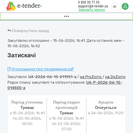
0 800 30 77 55
support@e-tender.ua
UK
Замовити дзвінок
Повернутись назад
Закупівлю оголошено - 15-06-2026, 16:41. Дата останніх змін -
15-06-2026, 16:42
Затискачі
Оголошення про проведення.pdf
Закупівля:
UA-2026-06-15-011951-a
/
на ProZorro
/
на DoZorro
Рядок плану закупівлі та обґрунтування:
UA-P-2026-06-15-
014555-a
Період уточнень
Період подачі
Аукціон
Триває
пропозицій
Очікується
з 15-06-2026, 16:41
Триває
з
24-06-2026, 11:20
по 20-06-2026,
з 15-06-2026, 16:41
00:00
по 23-06-2026,
07:00