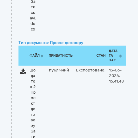
За
ти
ск
ачі.
do
cx
Тип документа: Проект договору
ДАТА
ФАЙЛ
ПРИВАТНІСТЬ
СТАН
ТА
ЧАС
До
публічний
Експортовано:
15-06-
да
2026,
то
16:41:48
к 2
Пр
оє
кт
до
го
во
ру
За
ти