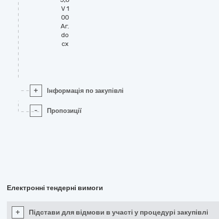
V 1
00
Аг.
do
cx
+
Інформація по закупівлі
-
Пропозиції
Електронні тендерні вимоги
+
Підстави для відмови в участі у процедурі закупівлі