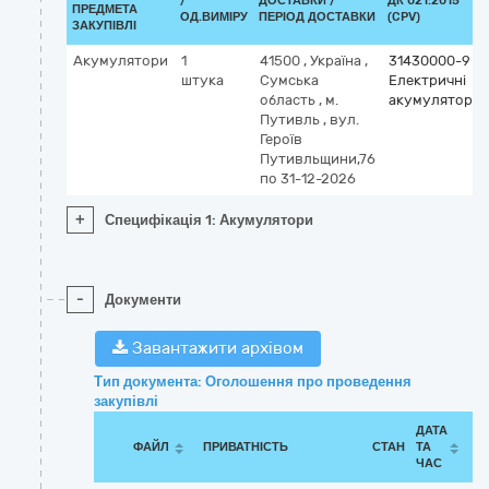
/
ДОСТАВКИ /
ДК 021:2015
ПРЕДМЕТА
ОД.ВИМІРУ
ПЕРІОД ДОСТАВКИ
(CPV)
ЗАКУПІВЛІ
Акумулятори
1
41500
,
Україна
,
31430000-9
штука
Сумська
Електричні
область
,
м.
акумулятори
Путивль
,
вул.
Героїв
Путивльщини,76
по 31-12-2026
+
Специфікація 1: Акумулятори
-
Документи
Завантажити архівом
Тип документа: Оголошення про проведення
закупівлі
ДАТА
ФАЙЛ
ПРИВАТНІСТЬ
СТАН
ТА
ЧАС