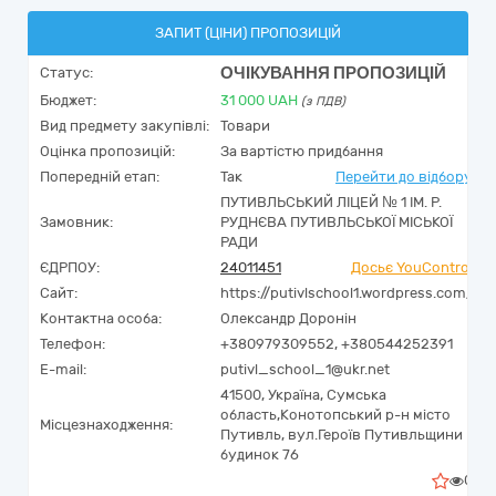
ЗАПИТ (ЦІНИ) ПРОПОЗИЦІЙ
ОЧІКУВАННЯ ПРОПОЗИЦІЙ
Статус:
Бюджет:
31 000
UAH
(з ПДВ)
Вид предмету закупівлі:
Товари
Оцінка пропозицій:
За вартістю придбання
Попередній етап:
Так
Перейти до відбору
ПУТИВЛЬСЬКИЙ ЛІЦЕЙ № 1 ІМ. Р.
Замовник:
РУДНЄВА ПУТИВЛЬСЬКОЇ МІСЬКОЇ
РАДИ
ЄДРПОУ:
24011451
Досьє YouControl
Сайт:
https://putivlschool1.wordpress.com/
Контактна особа:
Олександр Доронін
Телефон:
+380979309552, +380544252391
E-mail:
putivl_school_1@ukr.net
41500,
Україна
,
Сумська
область,
Конотопський р-н місто
Місцезнаходження:
Путивль,
вул.Героїв Путивльщини
будинок 76
0