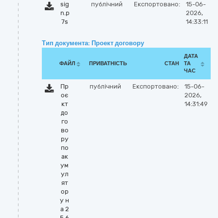
sig
публічний
Експортовано:
15-06-
n.p
2026,
7s
14:33:11
Тип документа: Проект договору
ДАТА
ФАЙЛ
ПРИВАТНІСТЬ
СТАН
ТА
ЧАС
Пр
публічний
Експортовано:
15-06-
оє
2026,
кт
14:31:49
до
го
во
ру
по
ак
ум
ул
ят
ор
у н
а 2
5,6