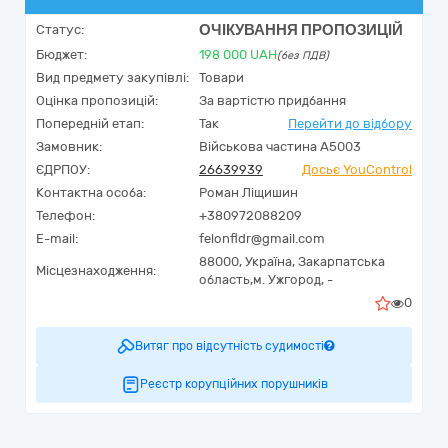
ОЧІКУВАННЯ ПРОПОЗИЦІЙ
Статус:
Бюджет:
198 000
UAH
(без ПДВ)
Вид предмету закупівлі:
Товари
Оцінка пропозицій:
За вартістю придбання
Попередній етап:
Так
Перейти до відбору
Замовник:
Військова частина А5003
ЄДРПОУ:
26639939
Досьє YouControl
Контактна особа:
Роман Ліщишин
Телефон:
+380972088209
E-mail:
felonfldr@gmail.com
88000,
Україна
,
Закарпатська
Місцезнаходження:
область,
м. Ужгород,
-
0
Витяг про відсутність судимості
Реєстр корупційних порушників