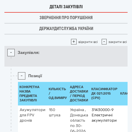
ДЕТАЛІ ЗАКУПІВЛІ
ЗВЕРНЕННЯ ПРО ПОРУШЕННЯ
ДЕРЖАУДИТСЛУЖБА УКРАЇНИ
+
-
відкрити всі
закрити всі
-
Закупівля:
-
Позиції
КОНКРЕТНА
АДРЕСА
КІЛЬКІСТЬ
КЛАСИФІКАТОР
НАЗВА
ДОСТАВКИ
/
ДК 021:2015
КЛАСИ
ПРЕДМЕТА
/ ПЕРІОД
ОД.ВИМІРУ
(CPV)
ЗАКУПІВЛІ
ДОСТАВКИ
Акумулятори
150
Україна
,
31430000-9
для FPV
штука
Донецька
Електричні
дронів
область
акумулятори
по 30-
06-2026