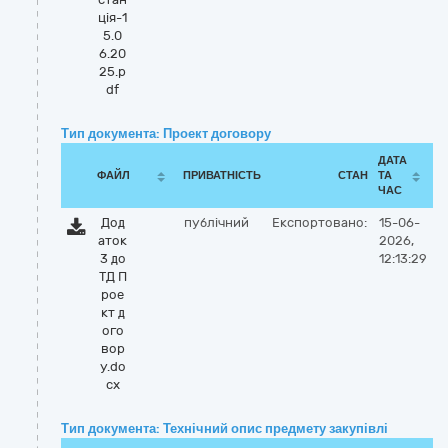
ція-1
5.0
6.20
25.p
df
Тип документа: Проект договору
ДАТА
ФАЙЛ
ПРИВАТНІСТЬ
СТАН
ТА
ЧАС
Дод
публічний
Експортовано:
15-06-
аток
2026,
3 до
12:13:29
ТД П
рое
кт д
ого
вор
у.do
cx
Тип документа: Технічний опис предмету закупівлі