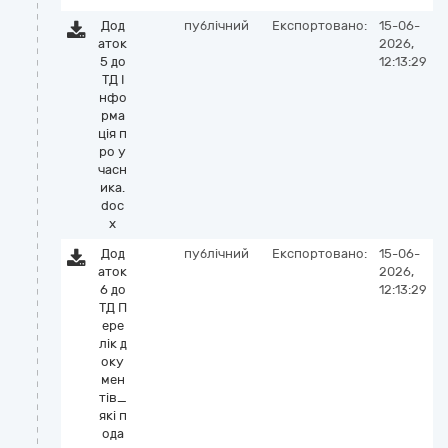
Дод
публічний
Експортовано:
15-06-
аток
2026,
5 до
12:13:29
ТД І
нфо
рма
ція п
ро у
часн
ика.
doc
x
Дод
публічний
Експортовано:
15-06-
аток
2026,
6 до
12:13:29
ТД П
ере
лік д
оку
мен
тів_
які п
ода