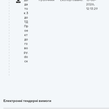
да
2026,
то
12:13:29
к 3
до
ТД
Пр
ое
кт
до
го
во
ру.
do
cx
Електронні тендерні вимоги