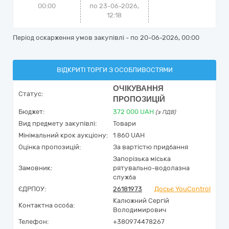
00:00
по 23-06-2026,
12:18
Період оскарження умов закупівлі - по
20-06-2026, 00:00
ВІДКРИТІ ТОРГИ З ОСОБЛИВОСТЯМИ
ОЧІКУВАННЯ
Статус:
ПРОПОЗИЦІЙ
Бюджет:
372 000
UAH
(з ПДВ)
Вид предмету закупівлі:
Товари
Мінімальний крок аукціону:
1 860 UAH
Оцінка пропозицій:
За вартістю придбання
Запорізька міська
Замовник:
рятувально-водолазна
служба
ЄДРПОУ:
26181973
Досьє YouControl
Калюжний Сергій
Контактна особа:
Володимирович
Телефон:
+380974478267