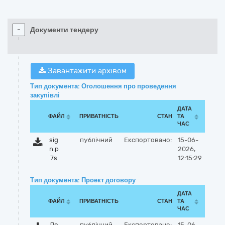
-
Документи тендеру
Завантажити архівом
Тип документа: Оголошення про проведення
закупівлі
ДАТА
ФАЙЛ
ПРИВАТНІСТЬ
СТАН
ТА
ЧАС
sig
публічний
Експортовано:
15-06-
n.p
2026,
7s
12:15:29
Тип документа: Проект договору
ДАТА
ФАЙЛ
ПРИВАТНІСТЬ
СТАН
ТА
ЧАС
До
публічний
Експортовано:
15-06-