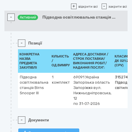
+
-
відкрити всі
закрити всі
-
Підводна освітлювальна станція
...
Активний
-
Позиції
КОНКРЕТНА
АДРЕСА ДОСТАВКИ /
КІЛЬКІСТЬ
КЛАСИФІК
НАЗВА
СТРОК ПОСТАВКИ/
/
ДК 021:20
ПРЕДМЕТА
ВИКОНАННЯ РОБІТ/
ОД.ВИМІРУ
(CPV)
ЗАКУПІВЛІ
НАДАННЯ ПОСЛУГ:
Підводна
1
69091
Україна
3152740
освітлювальна
комплект
Запорізька область
Підводні
станція Birns
Запоріжжя
вул.
світильн
Snooper III
Нижньодніпровська,
12
по 31-07-2026
-
Документи