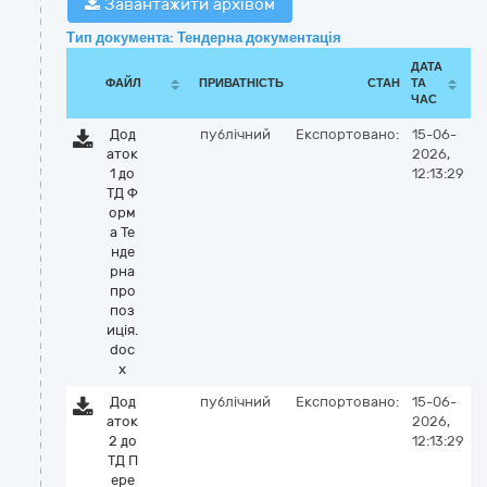
Завантажити архівом
Тип документа: Тендерна документація
ДАТА
ФАЙЛ
ПРИВАТНІСТЬ
СТАН
ТА
ЧАС
Дод
публічний
Експортовано:
15-06-
аток
2026,
1 до
12:13:29
ТД Ф
орм
а Те
нде
рна
про
поз
иція.
doc
x
Дод
публічний
Експортовано:
15-06-
аток
2026,
2 до
12:13:29
ТД П
ере