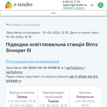
0 800 30 77 55
support@e-tender.ua
UK
Замовити дзвінок
Повернутись назад
Закупівлю оголошено - 15-06-2026, 12:15. Дата останніх змін -
15-06-2026, 12:15
Підводна освітлювальна станція Birns
Snooper III
Оголошення про проведення.pdf
Закупівля:
UA-2026-06-15-004872-a
/
на ProZorro
/
на DoZorro
Рядок плану закупівлі та обґрунтування:
UA-P-2026-06-01-
004349-a
Період уточнень
Період подачі
Аукціон
Триває
пропозицій
Очікується
з 15-06-2026, 12:15
Триває
з
24-06-2026,
по 20-06-2026,
з 15-06-2026, 12:15
14:45