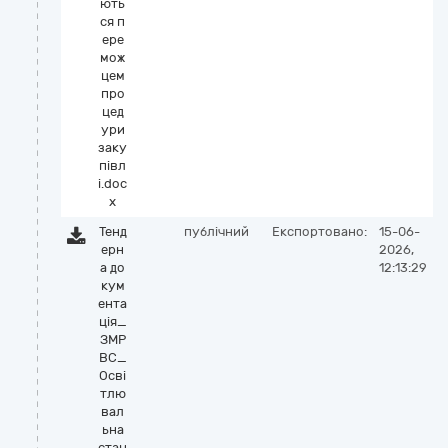
ють
ся п
ере
мож
цем
про
цед
ури
заку
півл
і.doc
x
Тенд
публічний
Експортовано:
15-06-
ерн
2026,
а до
12:13:29
кум
ента
ція_
ЗМР
ВС_
Осві
тлю
вал
ьна
стан