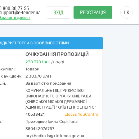
0 800 30 77 55
support@e-tender.ua
ВХІД
РЕЄСТРАЦІЯ
UK
Замовити дзвінок
ВІДКРИТІ ТОРГИ З ОСОБЛИВОСТЯМИ
ОЧІКУВАННЯ ПРОПОЗИЦІЙ
230 370
UAH
(з ПДВ)
купівлі:
Товари
к аукціону:
2 303,70 UAH
ій:
За вартістю придбання
КОМУНАЛЬНЕ ПІДПРИЄМСТВО
ВИКОНАВЧОГО ОРГАНУ КИЇВРАДИ
(КИЇВСЬКОЇ МІСЬКОЇ ДЕРЖАВНОЇ
АДМІНІСТРАЦІЇ) "КИЇВТЕПЛОЕНЕРГО"
40538421
Досьє YouControl
а:
Приходько Ірина Сергіївна
380442076757
prykhodko.is@kte.kmda.gov.ua