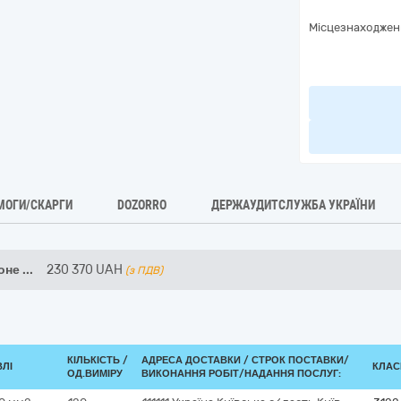
Місцезнаходжен
МОГИ/СКАРГИ
DOZORRO
ДЕРЖАУДИТСЛУЖБА УКРАЇНИ
коне
...
230 370
UAH
(з ПДВ)
КІЛЬКІСТЬ /
АДРЕСА ДОСТАВКИ /
СТРОК ПОСТАВКИ/
ВЛІ
КЛАСИ
ОД.ВИМІРУ
ВИКОНАННЯ РОБІТ/НАДАННЯ ПОСЛУГ: