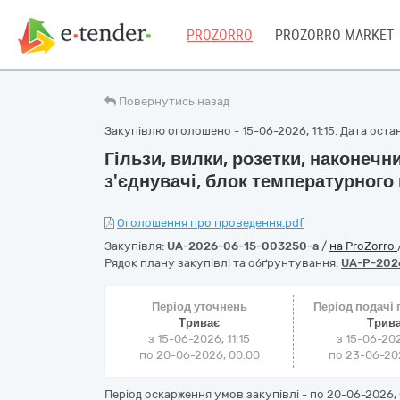
PROZORRO
PROZORRO MARKET
Повернутись назад
Закупівлю оголошено - 15-06-2026, 11:15. Дата останн
Гільзи, вилки, розетки, наконечн
з'єднувачі, блок температурного
Оголошення про проведення.pdf
Закупівля:
UA-2026-06-15-003250-a
/
на ProZorro
Рядок плану закупівлі та обґрунтування:
UA-P-202
Період уточнень
Період подачі
Триває
Трив
з 15-06-2026, 11:15
з 15-06-202
по 20-06-2026, 00:00
по 23-06-202
Період оскарження умов закупівлі - по
20-06-2026, 