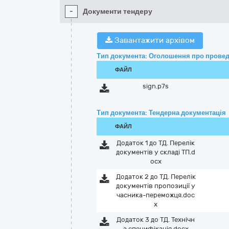
-
Документи тендеру
Завантажити архівом
Тип документа: Оголошення про провед
ФАЙЛ
sign.p7s
Тип документа: Тендерна документація
ФАЙЛ
Додаток 1 до ТД. Перелік
документів у складі ТП.d
ocx
Додаток 2 до ТД. Перелік
документів пропозиції у
часника-переможця.doc
x
Додаток 3 до ТД. Технічн
а специфікація.docx