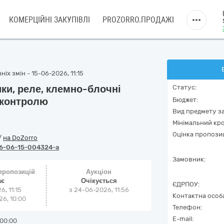
КОМЕРЦІЙНІ ЗАКУПІВЛІ
PROZORRO.ПРОДАЖІ
іх змін - 15-06-2026, 11:15
ики, реле, клемно-блочні
Статус:
 контролю
Бюджет:
Вид предмету за
Мінімальний кро
Оцінка пропозиц
/
на DoZorro
6-06-15-004324-a
Замовник:
 пропозицій
Аукціон
ає
Очікується
ЄДРПОУ:
6, 11:15
з
24-06-2026, 11:56
Контактна особ
6, 10:00
Телефон:
E-mail:
00:00