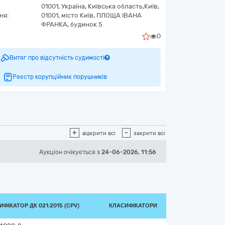
01001,
Україна
,
Київська область,
Київ,
ня:
01001, місто Київ, ПЛОЩА ІВАНА
ФРАНКА, будинок 5
0
Витяг про відсутність судимості
Реєстр корупційних порушників
+
-
відкрити всі
закрити всі
Аукціон
очікується
з
24-06-2026, 11:56
ФІКАТОР ДК 021:2015 (CPV)
КЛАСИФІКАТОРИ