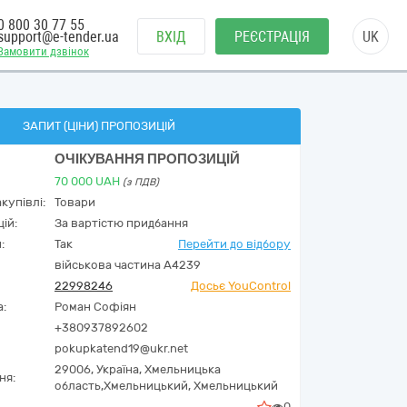
0 800 30 77 55
support@e-tender.ua
ВХІД
РЕЄСТРАЦІЯ
UK
Замовити дзвінок
ЗАПИТ (ЦІНИ) ПРОПОЗИЦІЙ
ОЧІКУВАННЯ ПРОПОЗИЦІЙ
70 000
UAH
(з ПДВ)
купівлі:
Товари
ій:
За вартістю придбання
:
Так
Перейти до відбору
військова частина А4239
22998246
Досьє YouControl
а:
Роман Софіян
+380937892602
pokupkatend19@ukr.net
29006,
Україна
,
Хмельницька
ня:
область,
Хмельницький,
Хмельницький
0