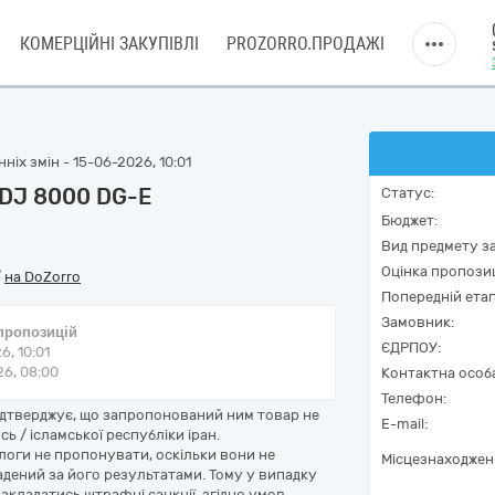
КОМЕРЦІЙНІ ЗАКУПІВЛІ
PROZORRO.ПРОДАЖІ
ніх змін - 15-06-2026, 10:01
 DJ 8000 DG-E
Статус:
Бюджет:
Вид предмету за
Оцінка пропозиц
/
на DoZorro
Попередній етап
Замовник:
 пропозицій
ЄДРПОУ:
6, 10:01
6, 08:00
Контактна особ
Телефон:
підтверджує, що запропонований ним товар не
E-mail:
сь / ісламської республіки іран.
логи не пропонувати, оскільки вони не
Місцезнаходжен
адений за його результатами. Тому у випадку
акладатись штрафні санкції, згідно умов