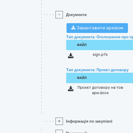
-
Документи
Завантажити архівом
Тип документа: Оголошення про п
ФАЙЛ
sign.p7s
Тип документа: Проект договору
ФАЙЛ
Проєкт договору на тов
ари.docx
+
Інформація по закупівлі