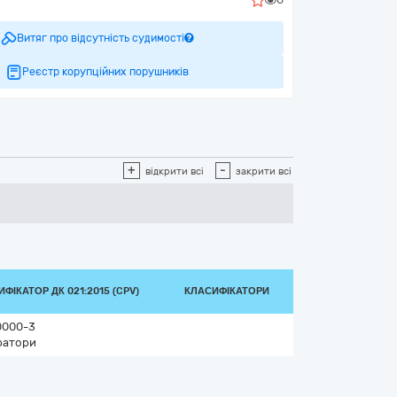
Витяг про відсутність судимості
Реєстр корупційних порушників
+
-
відкрити всі
закрити всі
ФІКАТОР ДК 021:2015 (CPV)
КЛАСИФІКАТОРИ
0000-3
ратори