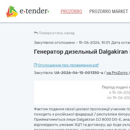
PROZORRO
PROZORRO MARKET
Повернутись назад
Закупівлю оголошено - 15-06-2026, 10:01. Дата остан
Генератор дизельный Dalgakiran
Оголошення про проведення.pdf
Закупівля:
UA-2026-06-15-001350-a
/
на ProZorro
Період подачі
з 15-06-202
по 19-06-202
Фактом подання своєї цінової пропозиції учасник 
походить з російської федерації / республіки білору
Прийматиметься лише Dalgakiran DJ 8000 DG-E, ана
відповідають умовам ЗЦП та договору, що буде укл
поставки іншого товару, на постачальника будуть н