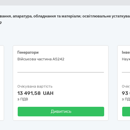
кування, апаратура, обладнання та матеріали; освітлювальне устаткув
9
Генератори
Інве
Військова частина А5242
Наук
Очікувана вартість
Очік
13 491,58 UAH
93
з ПДВ
з П
Дивитись