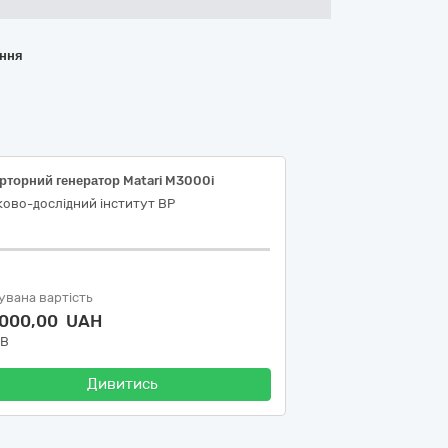
ання
рторний генератор Matari M3000i
ово-дослідний інститут ВР
увана вартість
 000,00 UAH
ДВ
Дивитись