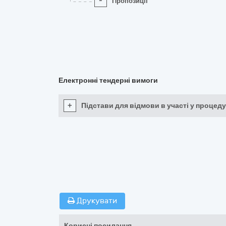
-
Пропозиції
Електронні тендерні вимоги
+
Підстави для відмови в участі у процеду
Друкувати
Корисні посилання