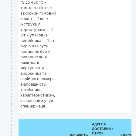
°C до +50 °C -
комплектність: •
захисний гумовий
чохол — 1 шт. •
інструкція
користувача — 1
шт. • упаковка
виробника — 1 шт. -
виріб має бути
новим, не був у
використанні -
наявність
маркування
виробника та
серійного номера. -
відповідність
технічним
характеристикам,
зазначеним у цій
специфікації.
АДРЕСА
ДОСТАВКИ /
СТРОК
КІЛЬКІСТЬ
КЛАСИФ