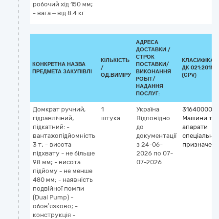
робочий хід 150 мм;
- вага – від 8.4 кг
АДРЕСА
ДОСТАВКИ /
СТРОК
КІЛЬКІСТЬ
КЛАСИФІКАТ
КОНКРЕТНА НАЗВА
ПОСТАВКИ/
/
ДК 021:2015
ПРЕДМЕТА ЗАКУПІВЛІ
ВИКОНАННЯ
ОД.ВИМІРУ
(CPV)
РОБІТ/
НАДАННЯ
ПОСЛУГ:
Домкрат ручний,
1
Україна
31640000-4
гідравлічний,
штука
Відповідно
Машини та
підкатний: -
до
апарати
вантажопідйомність
документації
спеціально
3 т; - висота
з 24-06-
призначен
підхвату - не більше
2026
по 07-
98 мм; - висота
07-2026
підйому - не менше
480 мм; - наявність
подвійної помпи
(Dual Pump) -
обов’язково; -
конструкція -