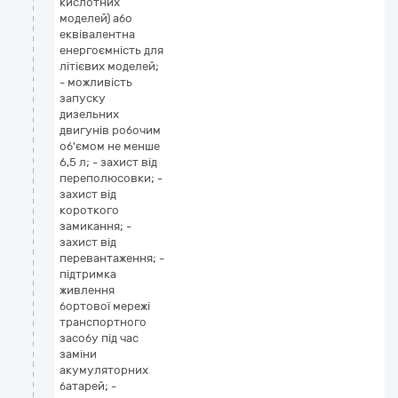
кислотних
моделей) або
еквівалентна
енергоємність для
літієвих моделей;
- можливість
запуску
дизельних
двигунів робочим
об'ємом не менше
6,5 л; - захист від
переполюсовки; -
захист від
короткого
замикання; -
захист від
перевантаження; -
підтримка
живлення
бортової мережі
транспортного
засобу під час
заміни
акумуляторних
батарей; -