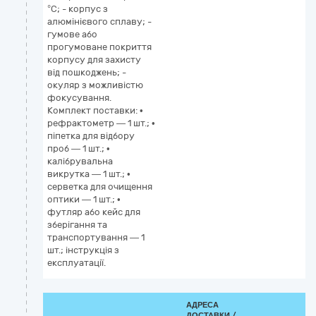
°С; - корпус з
алюмінієвого сплаву; -
гумове або
прогумоване покриття
корпусу для захисту
від пошкоджень; -
окуляр з можливістю
фокусування.
Комплект поставки: •
рефрактометр — 1 шт.; •
піпетка для відбору
проб — 1 шт.; •
калібрувальна
викрутка — 1 шт.; •
серветка для очищення
оптики — 1 шт.; •
футляр або кейс для
зберігання та
транспортування — 1
шт.; інструкція з
експлуатації.
АДРЕСА
ДОСТАВКИ /