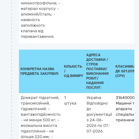
низькопрофільна; -
матеріал корпусу -
алюміній/сталь; -
наявність
запобіжного
клапана від
перевантаження.
АДРЕСА
ДОСТАВКИ /
СТРОК
КІЛЬКІСТЬ
КЛАСИФІКАТ
КОНКРЕТНА НАЗВА
ПОСТАВКИ/
/
ДК 021:2015
ПРЕДМЕТА ЗАКУПІВЛІ
ВИКОНАННЯ
ОД.ВИМІРУ
(CPV)
РОБІТ/
НАДАННЯ
ПОСЛУГ:
Домкрат підкатний,
1
Україна
31640000-4
трансмісійний,
штука
Відповідно
Машини та
гідравлічний: -
до
апарати
вантажопідйомність
документації
спеціально
- не менше 500 кг; -
з 24-06-
призначен
мінімальна висота
2026
по 07-
підхоплення - не
07-2026
більше 220 мм; -