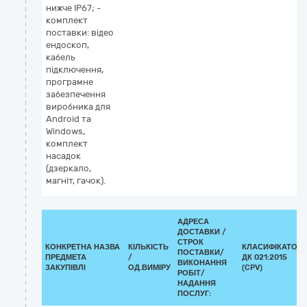
нижче IP67; -
комплект
поставки: відео
ендоскоп,
кабель
підключення,
програмне
забезпечення
виробника для
Android та
Windows,
комплект
насадок
(дзеркало,
магніт, гачок).
АДРЕСА
ДОСТАВКИ /
СТРОК
КОНКРЕТНА НАЗВА
КІЛЬКІСТЬ
КЛАСИФІКАТОР
ПОСТАВКИ/
ПРЕДМЕТА
/
ДК 021:2015
ВИКОНАННЯ
ЗАКУПІВЛІ
ОД.ВИМІРУ
(CPV)
РОБІТ/
НАДАННЯ
ПОСЛУГ: