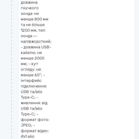
довжина
гнучкого
зонда: не
менше 800 мм
та не більше
1200 мм, тип
зонда —
напівжорсткий;
- довжина USB-
кабелю: не
менше 2000
мм; - кут
огляду: не
менше 60°; -
інтерфейс
підключення:
USB та/або
Type-C; -
живлення: від
USB та/або
Type-C; -
формат фото:
JPEG; -
формат відео:
AVI або