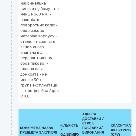
максимальна
висота підйому - не
менше 560 мм; -
наявність
поворотних коліс -
обов’язково; -
матеріал корпусу -
сталь; - наявність
запобіжного
клапана від
перевантаження -
обов’язково; -
власна вага
домкрата - не
менше 30 кг; -
група експлуатації
— професійна / для
СТО.
АДРЕСА
ДОСТАВКИ /
СТРОК
КІЛЬКІСТЬ
КЛАСИФІКАТО
КОНКРЕТНА НАЗВА
ПОСТАВКИ/
/
ДК 021:2015
ПРЕДМЕТА ЗАКУПІВЛІ
ВИКОНАННЯ
ОД.ВИМІРУ
(CPV)