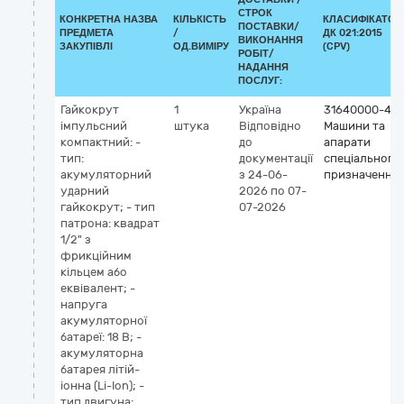
СТРОК
КОНКРЕТНА НАЗВА
КІЛЬКІСТЬ
КЛАСИФІКАТОР
ПОСТАВКИ/
ПРЕДМЕТА
/
ДК 021:2015
ВИКОНАННЯ
ЗАКУПІВЛІ
ОД.ВИМІРУ
(CPV)
РОБІТ/
НАДАННЯ
ПОСЛУГ:
Гайкокрут
1
Україна
31640000-4
імпульсний
штука
Відповідно
Машини та
компактний: -
до
апарати
тип:
документації
спеціального
акумуляторний
з 24-06-
призначення
ударний
2026
по 07-
гайкокрут; - тип
07-2026
патрона: квадрат
1/2" з
фрикційним
кільцем або
еквівалент; -
напруга
акумуляторної
батареї: 18 В; -
акумуляторна
батарея літій-
іонна (Li-Ion); -
тип двигуна: