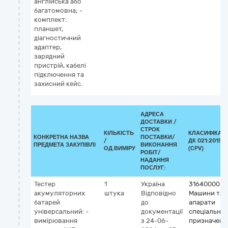
англійська або
багатомовна; -
комплект:
планшет,
діагностичний
адаптер,
зарядний
пристрій, кабелі
підключення та
захисний кейс.
АДРЕСА
ДОСТАВКИ /
СТРОК
КІЛЬКІСТЬ
КЛАСИФІКАТ
КОНКРЕТНА НАЗВА
ПОСТАВКИ/
/
ДК 021:2015
ПРЕДМЕТА ЗАКУПІВЛІ
ВИКОНАННЯ
ОД.ВИМІРУ
(CPV)
РОБІТ/
НАДАННЯ
ПОСЛУГ:
Тестер
1
Україна
31640000-4
акумуляторних
штука
Відповідно
Машини та
батарей
до
апарати
універсальний: -
документації
спеціально
вимірювання
з 24-06-
призначенн