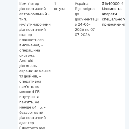
Комп'ютер
1
Україна
31640000-4
діагностичний
штука
Відповідно
Машини та
автомобільний -
до
апарати
тип:
документації
спеціального
мультимарочний
з 24-06-
призначення
діагностичний
2026
по 07-
сканер
07-2026
планшетного
виконання; -
операційна
система:
Android; -
діагональ
екрана: не менше
10 дюймів; -
оперативна
пам'ять: не
менше 4 ГБ; -
внутрішня
пам'ять: не
менше 64 ГБ; -
бездротовий
діагностичний
адаптер
(Bluetooth або