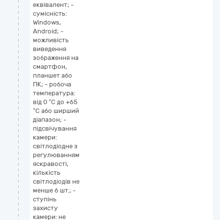
еквівалент; -
сумісність:
Windows,
Android; -
можливість
виведення
зображення на
смартфон,
планшет або
ПК; - робоча
температура:
від 0 °С до +65
°С або ширший
діапазон; -
підсвічування
камери:
світлодіодне з
регулюванням
яскравості,
кількість
світлодіодів не
менше 6 шт.; -
ступінь
захисту
камери: не