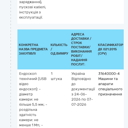
заряджання),
пускові кабелі,
інструкція з
експлуатації.
АДРЕСА
ДОСТАВКИ /
СТРОК
КОНКРЕТНА
КІЛЬКІСТЬ
КЛАСИФІКАТОР
ПОСТАВКИ/
НАЗВА ПРЕДМЕТА
/
ДК 021:2015
ВИКОНАННЯ
ЗАКУПІВЛІ
ОД.ВИМІРУ
(CPV)
РОБІТ/
НАДАННЯ
ПОСЛУГ:
Ендоскоп
1
Україна
31640000-4
технічний (USB
штука
Відповідно
Машини та
відео
до
апарати
ендоскоп): -
документації
спеціального
діаметр
з 24-06-
призначення
камери: не
2026
по 07-
більше 5,5 мм; -
07-2026
роздільна
здатність
камери: не
менше 1 Мп; -