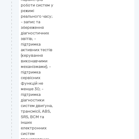
роботи систем у
режимі
реального часу;
- запис та
збереження
діагностичних
звітів; -
підтримка
активних тестів
(керування
виконавчими
механізмами); -
підтримка
сервісних
функцій не
менше 30; -
підтримка
діагностики
систем двигуна,
трансмісії, ABS,
SRS, BCM та
інших
електронних
систем