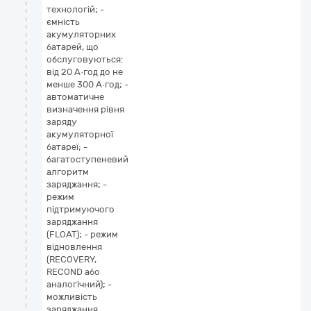
технологій; -
ємність
акумуляторних
батарей, що
обслуговуються:
від 20 А·год до не
менше 300 А·год; -
автоматичне
визначення рівня
заряду
акумуляторної
батареї; -
багатоступеневий
алгоритм
заряджання; -
режим
підтримуючого
заряджання
(FLOAT); - режим
відновлення
(RECOVERY,
RECOND або
аналогічний); -
можливість
заряджання