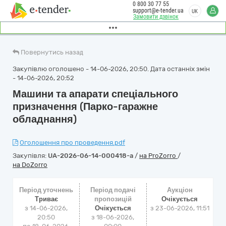
0 800 30 77 55
support@e-tender.ua
UK
Замовити дзвінок
Повернутись назад
Закупівлю оголошено - 14-06-2026, 20:50. Дата останніх змін
- 14-06-2026, 20:52
Машини та апарати спеціального
призначення (Парко-гаражне
обладнання)
Оголошення про проведення.pdf
Закупівля:
UA-2026-06-14-000418-a
/
на ProZorro
/
на DoZorro
Період уточнень
Період подачі
Аукціон
Триває
пропозицій
Очікується
з 14-06-2026,
Очікується
з
23-06-2026, 11:51
20:50
з 18-06-2026,