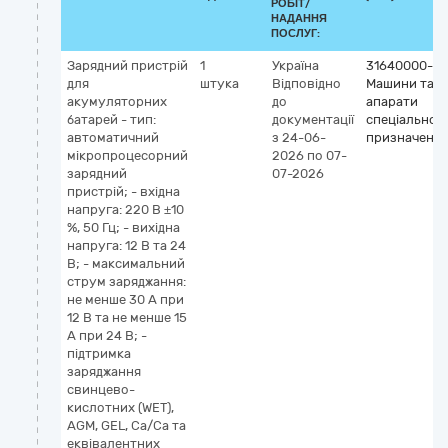
РОБІТ/
НАДАННЯ
ПОСЛУГ:
Зарядний пристрій
1
Україна
31640000-4
для
штука
Відповідно
Машини та
акумуляторних
до
апарати
батарей - тип:
документації
спеціальног
автоматичний
з 24-06-
призначенн
мікропроцесорний
2026
по 07-
зарядний
07-2026
пристрій; - вхідна
напруга: 220 В ±10
%, 50 Гц; - вихідна
напруга: 12 В та 24
В; - максимальний
струм заряджання:
не менше 30 А при
12 В та не менше 15
А при 24 В; -
підтримка
заряджання
свинцево-
кислотних (WET),
AGM, GEL, Ca/Ca та
еквівалентних