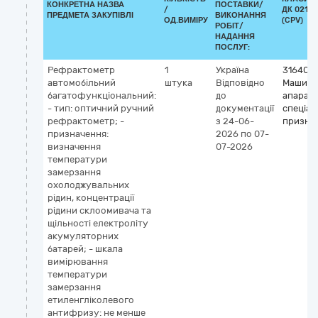
КОНКРЕТНА НАЗВА
ПОСТАВКИ/
/
ДК 021:2
ПРЕДМЕТА ЗАКУПІВЛІ
ВИКОНАННЯ
ОД.ВИМІРУ
(CPV)
РОБІТ/
НАДАННЯ
ПОСЛУГ:
Рефрактометр
1
Україна
316400
автомобільний
штука
Відповідно
Машини
багатофункціональний:
до
апарат
- тип: оптичний ручний
документації
спеціал
рефрактометр; -
з 24-06-
призна
призначення:
2026
по 07-
визначення
07-2026
температури
замерзання
охолоджувальних
рідин, концентрації
рідини склоомивача та
щільності електроліту
акумуляторних
батарей; - шкала
вимірювання
температури
замерзання
етиленгліколевого
антифризу: не менше