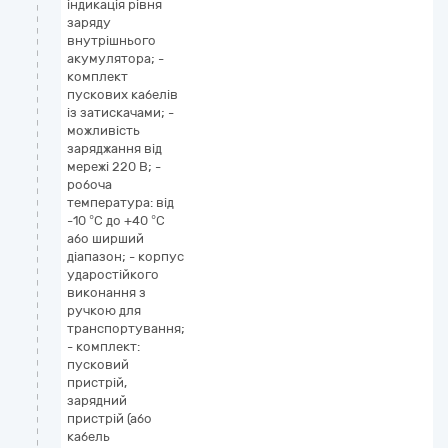
індикація рівня
заряду
внутрішнього
акумулятора; -
комплект
пускових кабелів
із затискачами; -
можливість
заряджання від
мережі 220 В; -
робоча
температура: від
-10 °С до +40 °С
або ширший
діапазон; - корпус
ударостійкого
виконання з
ручкою для
транспортування;
- комплект:
пусковий
пристрій,
зарядний
пристрій (або
кабель