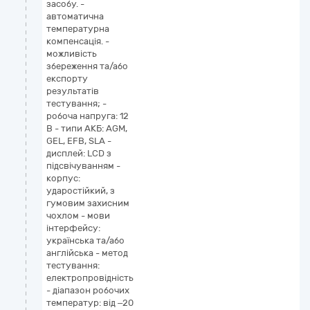
засобу. -
автоматична
температурна
компенсація. -
можливість
збереження та/або
експорту
результатів
тестування; -
робоча напруга: 12
В - типи АКБ: AGM,
GEL, EFB, SLA -
дисплей: LCD з
підсвічуванням -
корпус:
ударостійкий, з
гумовим захисним
чохлом - мови
інтерфейсу:
українська та/або
англійська - метод
тестування:
електропровідність
- діапазон робочих
температур: від –20