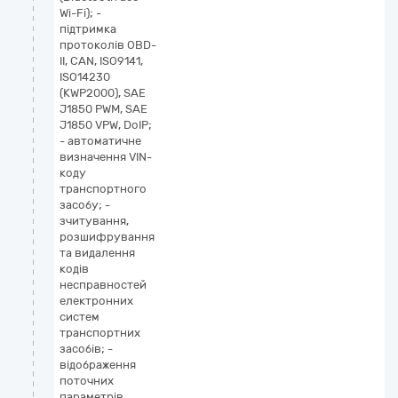
Wi-Fi); -
підтримка
протоколів OBD-
II, CAN, ISO9141,
ISO14230
(KWP2000), SAE
J1850 PWM, SAE
J1850 VPW, DoIP;
- автоматичне
визначення VIN-
коду
транспортного
засобу; -
зчитування,
розшифрування
та видалення
кодів
несправностей
електронних
систем
транспортних
засобів; -
відображення
поточних
параметрів