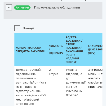
-
Парко-гаражне обладнання
Активний
-
Позиції
АДРЕСА
ДОСТАВКИ /
СТРОК
КІЛЬКІСТЬ
КЛАСИФІКАТ
КОНКРЕТНА НАЗВА
ПОСТАВКИ/
/
ДК 021:2015
ПРЕДМЕТА ЗАКУПІВЛІ
ВИКОНАННЯ
ОД.ВИМІРУ
(CPV)
РОБІТ/
НАДАННЯ
ПОСЛУГ:
Домкрат ручний,
2
Україна
31640000-4
гідравлічний,
штука
Відповідно
Машини та
пляшковий: -
до
апарати
вантажопідйомність
документації
спеціально
15 т; - висота
з 24-06-
призначен
підхвату 230 мм; -
2026
по 07-
висота підйому 460
07-2026
мм; - різьбовий
шток 80 мм; -