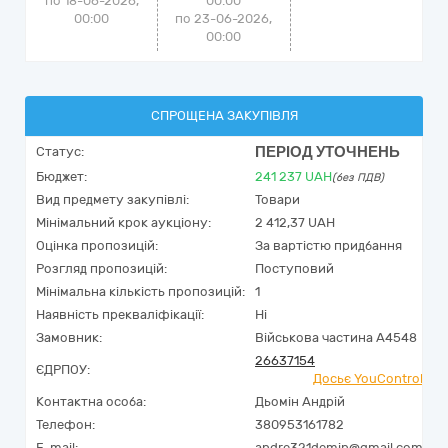
по 18-06-2026,
00:00
00:00
по 23-06-2026,
00:00
СПРОЩЕНА ЗАКУПІВЛЯ
ПЕРІОД УТОЧНЕНЬ
Статус:
Бюджет:
241 237
UAH
(без ПДВ)
Вид предмету закупівлі:
Товари
Мінімальний крок аукціону:
2 412,37 UAH
Оцінка пропозицій:
За вартістю придбання
Розгляд пропозицій:
Поступовий
Мінімальна кількість пропозицій:
1
Наявність прекваліфікації:
Ні
Замовник:
Військова частина А4548
26637154
ЄДРПОУ:
Досьє YouControl
Контактна особа:
Дьомін Андрій
Телефон:
380953161782
E-mail:
andre321demin@gmail.com