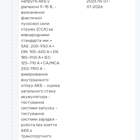
напруги АКБ у
2026
по 07-
діапазоні 9–15 В. -
07-2026
визначення
фактичної
пускової сили
струму (CCA) за
міжнародними
стандарта-ми: •
SAE: 200–950 A •
DIN: 105–600 A • EN:
185–900 A • IEC:
125–710 A • CA/MCA:
250–1190 A -
вимірювання
внутрішнього
опору АКБ. - оцінка
загального стану
акумулятора -
тестування
системи запуску -
тестування
системи зарядки -
робота без зняття
АКБ з
транспортного