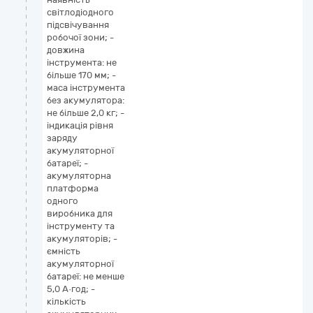
світлодіодного
підсвічування
робочої зони; -
довжина
інструмента: не
більше 170 мм; -
маса інструмента
без акумулятора:
не більше 2,0 кг; -
індикація рівня
заряду
акумуляторної
батареї; -
акумуляторна
платформа
одного
виробника для
інструменту та
акумуляторів; -
ємність
акумуляторної
батареї: не менше
5,0 А·год; -
кількість