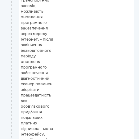
транспортних
засобів; -
можливість
оновлення
програмного
забезпечення
через мережу
Інтернет; - після
закінчення
безкоштовного
періоду
оновлень
програмного
забезпечення
діагностичний
сканер повинен
зберігати
працездатність
без
обов'язкового
придбання
подальших
платних
підписок; - мова
інтерфейсу: