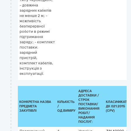
- довжина
зарядних кабелів
не менше 2 м; -
можливість
безперервної
роботи в режимі
підтримання
заряду; - комплект
поставки:
зарядний
пристрій,
комплект кабелів,
інструкція з
експлуатації.
АДРЕСА
ДОСТАВКИ /
СТРОК
КОНКРЕТНА НАЗВА
КІЛЬКІСТЬ
КЛАСИФІКАТО
ПОСТАВКИ/
ПРЕДМЕТА
/
ДК 021:2015
ВИКОНАННЯ
ЗАКУПІВЛІ
ОД.ВИМІРУ
(CPV)
РОБІТ/
НАДАННЯ
ПОСЛУГ: