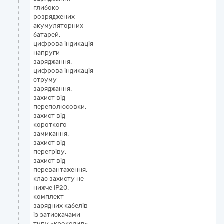
глибоко
розряджених
акумуляторних
батарей; -
цифрова індикація
напруги
заряджання; -
цифрова індикація
струму
заряджання; -
захист від
переполюсовки; -
захист від
короткого
замикання; -
захист від
перегріву; -
захист від
перевантаження; -
клас захисту не
нижче IP20; -
комплект
зарядних кабелів
із затискачами
типу «крокодил»;