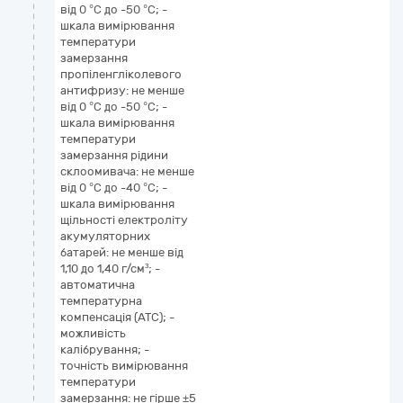
від 0 °С до -50 °С; -
шкала вимірювання
температури
замерзання
пропіленгліколевого
антифризу: не менше
від 0 °С до -50 °С; -
шкала вимірювання
температури
замерзання рідини
склоомивача: не менше
від 0 °С до -40 °С; -
шкала вимірювання
щільності електроліту
акумуляторних
батарей: не менше від
1,10 до 1,40 г/см³; -
автоматична
температурна
компенсація (ATC); -
можливість
калібрування; -
точність вимірювання
температури
замерзання: не гірше ±5