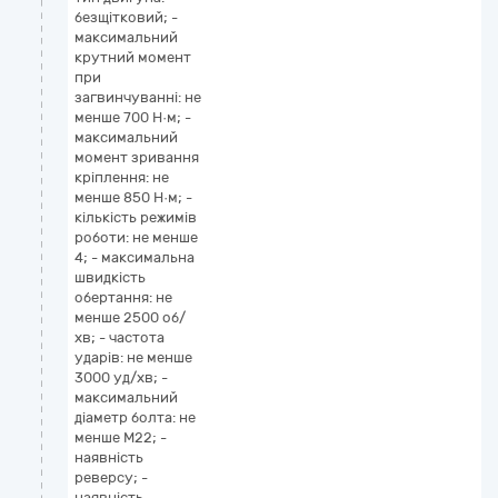
безщітковий; -
максимальний
крутний момент
при
загвинчуванні: не
менше 700 Н·м; -
максимальний
момент зривання
кріплення: не
менше 850 Н·м; -
кількість режимів
роботи: не менше
4; - максимальна
швидкість
обертання: не
менше 2500 об/
хв; - частота
ударів: не менше
3000 уд/хв; -
максимальний
діаметр болта: не
менше М22; -
наявність
реверсу; -
наявність