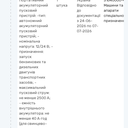
Портативний
1
Україна
31640000-4
акумуляторний
штука
Відповідно
Машини та
пусковий
до
апарати
пристрій: -тип:
документації
спеціального
автономний
з 24-06-
призначення
акумуляторний
2026
по 07-
пусковий
07-2026
пристрій; -
номінальна
напруга: 12/24 В; -
призначення:
запуск
бензинових та
дизельних
двигунів
транспортних
засобів; -
максимальний
пусковий струм:
не менше 2500 А;
- ємність
внутрішнього
акумулятора: не
менше 40 А·год
(для свинцево-