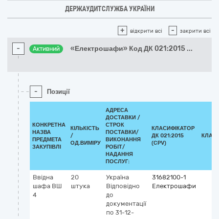
ДЕРЖАУДИТСЛУЖБА УКРАЇНИ
+
-
відкрити всі
закрити всі
-
«Електрошафи» Код ДК 021:2015
...
Активний
-
Позиції
АДРЕСА
ДОСТАВКИ /
КОНКРЕТНА
СТРОК
КІЛЬКІСТЬ
КЛАСИФІКАТОР
НАЗВА
ПОСТАВКИ/
/
ДК 021:2015
КЛАС
ПРЕДМЕТА
ВИКОНАННЯ
ОД.ВИМІРУ
(CPV)
ЗАКУПІВЛІ
РОБІТ/
НАДАННЯ
ПОСЛУГ:
Ввідна
20
Україна
31682100-1
шафа ВШ
штука
Відповідно
Електрошафи
4
до
документації
по 31-12-