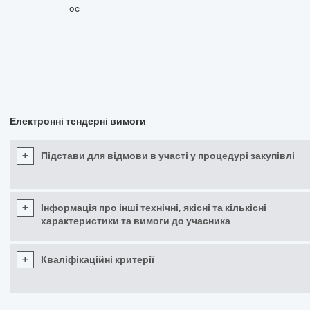
oc
Електронні тендерні вимоги
+
Підстави для відмови в участі у процедурі закупівлі
+
Інформація про інші технічні, якісні та кількісні
характеристики та вимоги до учасника
+
Кваліфікаційні критерії