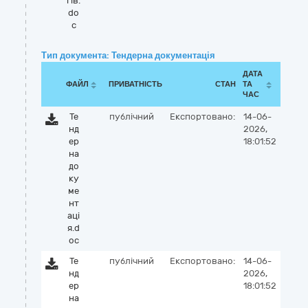
гів.
do
c
Тип документа: Тендерна документація
ДАТА
ФАЙЛ
ПРИВАТНІСТЬ
СТАН
ТА
ЧАС
Те
публічний
Експортовано:
14-06-
нд
2026,
ер
18:01:52
на
до
ку
ме
нт
аці
я.d
oc
Те
публічний
Експортовано:
14-06-
нд
2026,
ер
18:01:52
на