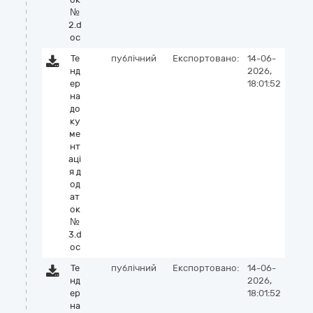
№
2.d
oc
Те
публічний
Експортовано:
14-06-
нд
2026,
ер
18:01:52
на
до
ку
ме
нт
аці
я д
од
ат
ок
№
3.d
oc
Те
публічний
Експортовано:
14-06-
нд
2026,
ер
18:01:52
на