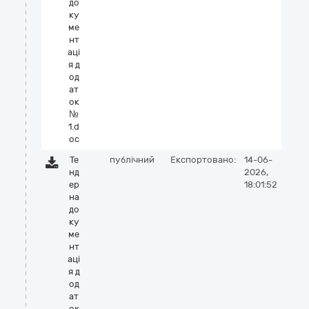
до
ку
ме
нт
аці
я д
од
ат
ок
№
1.d
oc
Те
публічний
Експортовано:
14-06-
нд
2026,
ер
18:01:52
на
до
ку
ме
нт
аці
я д
од
ат
ок