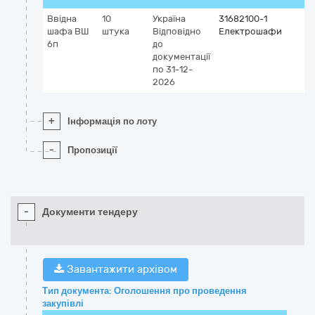
Ввідна
10
Україна
31682100-1
шафа ВШ
штука
Відповідно
Електрошафи
6п
до
документації
по 31-12-
2026
+
Інформація по лоту
-
Пропозиції
-
Документи тендеру
Завантажити архівом
Тип документа: Оголошення про проведення
закупівлі