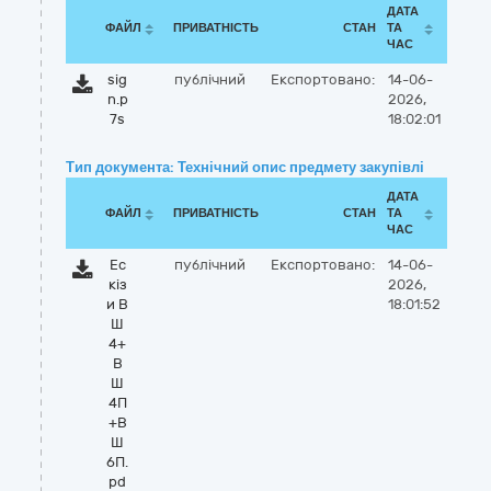
ДАТА
ФАЙЛ
ПРИВАТНІСТЬ
СТАН
ТА
ЧАС
sig
публічний
Експортовано:
14-06-
n.p
2026,
7s
18:02:01
Тип документа: Технічний опис предмету закупівлі
ДАТА
ФАЙЛ
ПРИВАТНІСТЬ
СТАН
ТА
ЧАС
Ес
публічний
Експортовано:
14-06-
кіз
2026,
и В
18:01:52
Ш
4+
В
Ш
4П
+В
Ш
6П.
pd