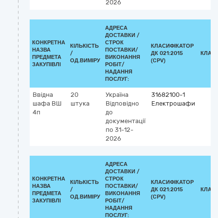
2026
АДРЕСА
ДОСТАВКИ /
КОНКРЕТНА
СТРОК
КІЛЬКІСТЬ
КЛАСИФІКАТОР
НАЗВА
ПОСТАВКИ/
/
ДК 021:2015
КЛАС
ПРЕДМЕТА
ВИКОНАННЯ
ОД.ВИМІРУ
(CPV)
ЗАКУПІВЛІ
РОБІТ/
НАДАННЯ
ПОСЛУГ:
Ввідна
20
Україна
31682100-1
шафа ВШ
штука
Відповідно
Електрошафи
4п
до
документації
по 31-12-
2026
АДРЕСА
ДОСТАВКИ /
КОНКРЕТНА
СТРОК
КІЛЬКІСТЬ
КЛАСИФІКАТОР
НАЗВА
ПОСТАВКИ/
/
ДК 021:2015
КЛАС
ПРЕДМЕТА
ВИКОНАННЯ
ОД.ВИМІРУ
(CPV)
ЗАКУПІВЛІ
РОБІТ/
НАДАННЯ
ПОСЛУГ: