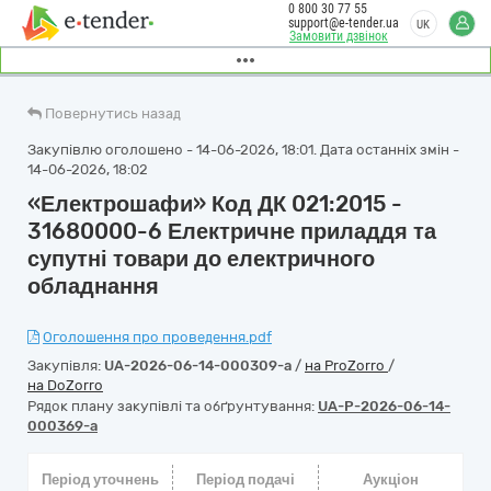
0 800 30 77 55
support@e-tender.ua
UK
Замовити дзвінок
Повернутись назад
Закупівлю оголошено - 14-06-2026, 18:01. Дата останніх змін -
14-06-2026, 18:02
«Електрошафи» Код ДК 021:2015 -
31680000-6 Електричне приладдя та
супутні товари до електричного
обладнання
Оголошення про проведення.pdf
Закупівля:
UA-2026-06-14-000309-a
/
на ProZorro
/
на DoZorro
Рядок плану закупівлі та обґрунтування:
UA-P-2026-06-14-
000369-a
Період уточнень
Період подачі
Аукціон