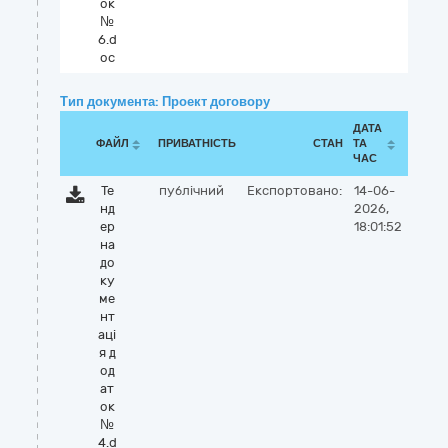
ок
№
6.d
oc
Тип документа: Проект договору
ДАТА
ФАЙЛ
ПРИВАТНІСТЬ
СТАН
ТА
ЧАС
Те
публічний
Експортовано:
14-06-
нд
2026,
ер
18:01:52
на
до
ку
ме
нт
аці
я д
од
ат
ок
№
4.d