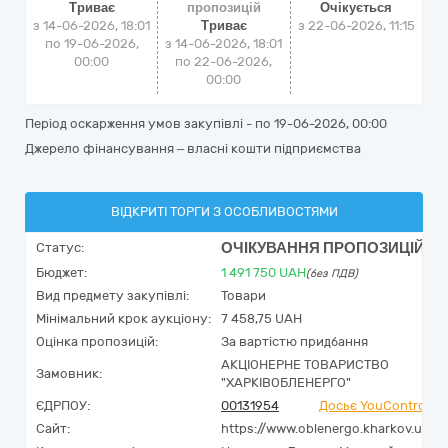
Триває
пропозицій
Очікується
з 14-06-2026, 18:01
Триває
з
22-06-2026, 11:15
по 19-06-2026,
з 14-06-2026, 18:01
00:00
по 22-06-2026,
00:00
Період оскарження умов закупівлі - по
19-06-2026, 00:00
Джерело фінансування – власні кошти підприємства
ВІДКРИТІ ТОРГИ З ОСОБЛИВОСТЯМИ
ОЧІКУВАННЯ ПРОПОЗИЦІЙ
Статус:
Бюджет:
1 491 750
UAH
(без ПДВ)
Вид предмету закупівлі:
Товари
Мінімальний крок аукціону:
7 458,75 UAH
Оцінка пропозицій:
За вартістю придбання
АКЦІОНЕРНЕ ТОВАРИСТВО
Замовник:
"ХАРКІВОБЛЕНЕРГО"
ЄДРПОУ:
00131954
Досьє YouControl
Сайт:
https://www.oblenergo.kharkov.ua