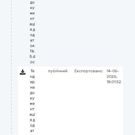
до
ку
ме
нт
аці
я д
од
ат
ок
№
5.d
oc
Те
публічний
Експортовано:
14-06-
нд
2026,
ер
18:01:52
на
до
ку
ме
нт
аці
я д
од
ат