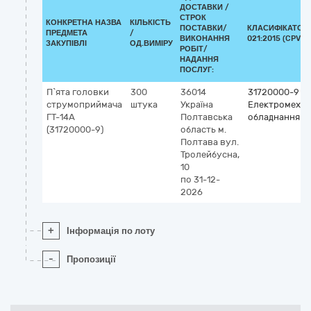
ДОСТАВКИ /
СТРОК
КОНКРЕТНА НАЗВА
КІЛЬКІСТЬ
ПОСТАВКИ/
КЛАСИФІКАТОР 
ПРЕДМЕТА
/
ВИКОНАННЯ
021:2015 (CPV)
ЗАКУПІВЛІ
ОД.ВИМІРУ
РОБІТ/
НАДАННЯ
ПОСЛУГ:
П`ята головки
300
36014
31720000-9
струмоприймача
штука
Україна
Електромехан
ГТ-14А
Полтавська
обладнання
(31720000-9)
область
м.
Полтава
вул.
Тролейбусна,
10
по 31-12-
2026
+
Інформація по лоту
-
Пропозиції