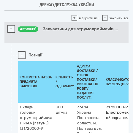
ДЕРЖАУДИТСЛУЖБА УКРАЇНИ
+
-
відкрити всі
закрити всі
-
Запчастини для струмоприймачів
...
Активний
-
Позиції
АДРЕСА
ДОСТАВКИ /
СТРОК
КОНКРЕТНА НАЗВА
КІЛЬКІСТЬ
ПОСТАВКИ/
КЛАСИФІКАТОР 
ПРЕДМЕТА
/
ВИКОНАННЯ
021:2015 (CPV)
ЗАКУПІВЛІ
ОД.ВИМІРУ
РОБІТ/
НАДАННЯ
ПОСЛУГ:
Вкладиш
300
36014
31720000-9
головки
штука
Україна
Електромехан
струмоприймача
Полтавська
обладнання
ГТ-14А (латунь)
область
м.
(31720000-9)
Полтава
вул.