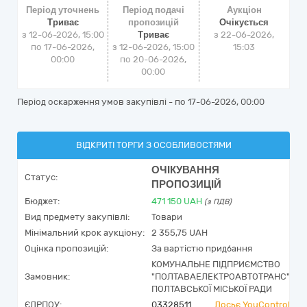
Період уточнень
Період подачі
Аукціон
Триває
пропозицій
Очікується
з 12-06-2026, 15:00
Триває
з
22-06-2026,
по 17-06-2026,
з 12-06-2026, 15:00
15:03
00:00
по 20-06-2026,
00:00
Період оскарження умов закупівлі - по
17-06-2026, 00:00
ВІДКРИТІ ТОРГИ З ОСОБЛИВОСТЯМИ
ОЧІКУВАННЯ
Статус:
ПРОПОЗИЦІЙ
Бюджет:
471 150
UAH
(з ПДВ)
Вид предмету закупівлі:
Товари
Мінімальний крок аукціону:
2 355,75 UAH
Оцінка пропозицій:
За вартістю придбання
КОМУНАЛЬНЕ ПІДПРИЄМСТВО
Замовник:
"ПОЛТАВАЕЛЕКТРОАВТОТРАНС"
ПОЛТАВСЬКОЇ МІСЬКОЇ РАДИ
ЄДРПОУ:
03328511
Досьє YouControl