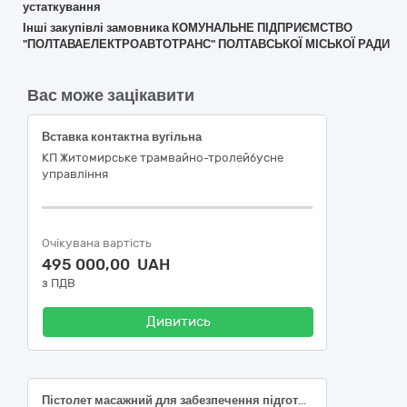
устаткування
Інші закупівлі замовника КОМУНАЛЬНЕ ПІДПРИЄМСТВО
"ПОЛТАВАЕЛЕКТРОАВТОТРАНС" ПОЛТАВСЬКОЇ МІСЬКОЇ РАДИ
Вас може зацікавити
Вставка контактна вугільна
КП Житомирське трамвайно-тролейбусне
управління
Очікувана вартість
495 000,00 UAH
з ПДВ
Дивитись
Пістолет масажний для забезпечення підготовки та участі національної збірної команди України з тхеквандо (ВТФ) в міжнародних змаганнях (ДК 021:2015 31720000-9 Електромеханічне обладнання) (наказ 1647)