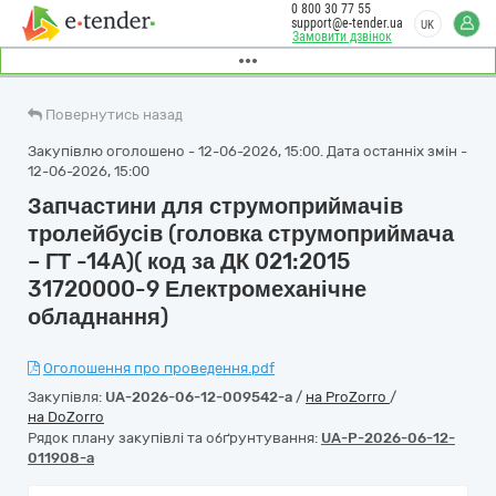
0 800 30 77 55
support@e-tender.ua
UK
Замовити дзвінок
Повернутись назад
Закупівлю оголошено - 12-06-2026, 15:00. Дата останніх змін -
12-06-2026, 15:00
Запчастини для струмоприймачів
тролейбусів (головка струмоприймача
– ГТ -14А)( код за ДК 021:2015
31720000-9 Електромеханічне
обладнання)
Оголошення про проведення.pdf
Закупівля:
UA-2026-06-12-009542-a
/
на ProZorro
/
на DoZorro
Рядок плану закупівлі та обґрунтування:
UA-P-2026-06-12-
011908-a