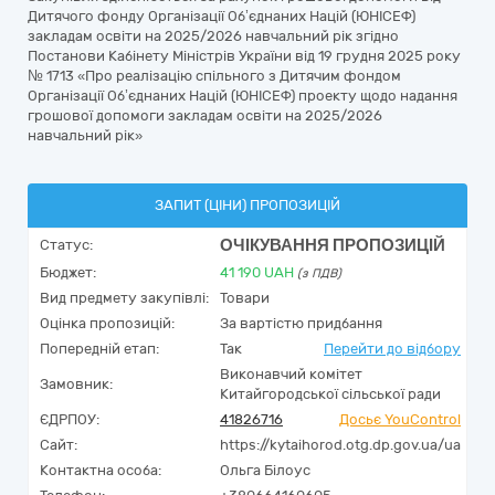
Дитячого фонду Організації Об’єднаних Націй (ЮНІСЕФ)
закладам освіти на 2025/2026 навчальний рік згідно
Постанови Кабінету Міністрів України від 19 грудня 2025 року
№ 1713 «Про реалізацію спільного з Дитячим фондом
Організації Об’єднаних Націй (ЮНІСЕФ) проекту щодо надання
грошової допомоги закладам освіти на 2025/2026
навчальний рік»
ЗАПИТ (ЦІНИ) ПРОПОЗИЦІЙ
ОЧІКУВАННЯ ПРОПОЗИЦІЙ
Статус:
Бюджет:
41 190
UAH
(з ПДВ)
Вид предмету закупівлі:
Товари
Оцінка пропозицій:
За вартістю придбання
Попередній етап:
Так
Перейти до відбору
Виконавчий комітет
Замовник:
Китайгородської сільської ради
ЄДРПОУ:
41826716
Досьє YouControl
Сайт:
https://kytaihorod.otg.dp.gov.ua/ua
Контактна особа:
Ольга Білоус