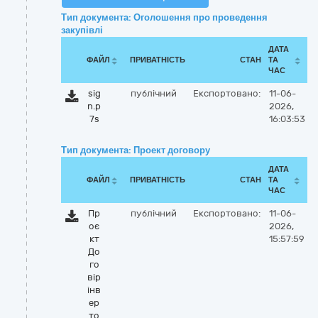
Тип документа: Оголошення про проведення
закупівлі
ДАТА
ФАЙЛ
ПРИВАТНІСТЬ
СТАН
ТА
ЧАС
sig
публічний
Експортовано:
11-06-
n.p
2026,
7s
16:03:53
Тип документа: Проект договору
ДАТА
ФАЙЛ
ПРИВАТНІСТЬ
СТАН
ТА
ЧАС
Пр
публічний
Експортовано:
11-06-
оє
2026,
кт
15:57:59
До
го
вір
інв
ер
то