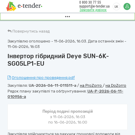
0 800 30 77 55
support@e-tender.ua
UK
Замовити дзвінок
Повернутись назад
Закупівлю оголошено - 11-06-2026, 16:03. Дата останніх змін -
11-06-2026, 16:03
Інвертор гібридний Deye SUN-6K-
SG05LP1-EU
Оголошення про проведення.pdf
Закупівля:
UA-2026-06-11-011511-a
/
на ProZorro
/
на DoZorro
Рядок плану закупівлі та обґрунтування:
UA-P-2026-06-11-
010956-a
Період подачі пропозицій
з 11-06-2026, 16:03
по 16-06-2026, 16:00
Закупівля здійснюється за рахунок грошової допомоги від