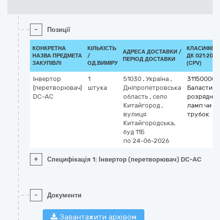
-
Позиції
КОНКРЕТНА
КІЛЬКІСТЬ
КЛАСИФІКА
АДРЕСА ДОСТАВКИ /
НАЗВА ПРЕДМЕТА
/
ДК 021:2015
ПЕРІОД ДОСТАВКИ
ЗАКУПІВЛІ
ОД.ВИМІРУ
(CPV)
Інвертор
1
51030
,
Україна
,
31150000-
(перетворювач)
штука
Дніпропетровська
Баласти д
DC-AC
область
,
село
розрядни
Китайгород
,
ламп чи
вулиця
трубок
Китайгородська,
буд 11Б
по 24-06-2026
+
Специфікація 1: Інвертор (перетворювач) DC-AC
-
Документи
Завантажити архівом