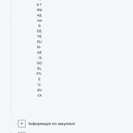
р г
ібр
ид
ни
й
DE
YE
SU
N-
6K
-S
G0
5L
P1-
E
U.
do
cx
+
Інформація по закупівлі