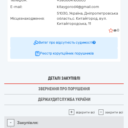
Телефон:
+380664160605
E-mail:
kitaygorod4@gmail.com
51030,
Україна
,
Дніпропетровська
Місцезнаходження:
область,
с. Китайгород,
вул.
Китайгородська, 11
0
Витяг про відсутність судимості
Реєстр корупційних порушників
ДЕТАЛІ ЗАКУПІВЛІ
ЗВЕРНЕННЯ ПРО ПОРУШЕННЯ
ДЕРЖАУДИТСЛУЖБА УКРАЇНИ
+
-
відкрити всі
закрити всі
-
Закупівля: