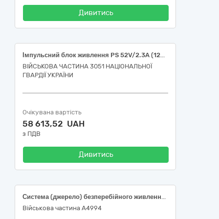
Дивитись
Імпульсний блок живлення PS 52V/2.3A (120W)
ВІЙСЬКОВА ЧАСТИНА 3051 НАЦІОНАЛЬНОЇ
ГВАРДІЇ УКРАЇНИ
Очікувана вартість
58 613,52 UAH
з ПДВ
Дивитись
Система (джерело) безперебійного живлення з акумуляторами (Гібридний інвертор Deye SUN-25k-SG01HP3-EU, Блок управління та розподілу енергії для високовольтної акумуляторної батареї Deye BOS-G-PDU-2 200-1000Vdc 120A, Акумуляторна батарея Deye LiFePO4 BOS-G Pro 51,2V 100Ah)
Військова частина А4994