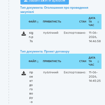
Завантажити архівом
Тип документа: Оголошення про проведення
закупівлі
ДАТА
ФАЙЛ
ПРИВАТНІСТЬ
СТАН
ТА
ЧАС
sig
публічний
Експортовано:
11-06-
n.p
2026,
7s
14:46:58
Тип документа: Проект договору
ДАТА
ФАЙЛ
ПРИВАТНІСТЬ
СТАН
ТА
ЧАС
пр
публічний
Експортовано:
11-06-
ое
2026,
кт
14:45:25
до
го
во
ру
-з