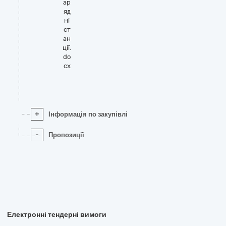
ар
яд
ні
ст
ан
ції.
do
cx
+
Інформація по закупівлі
-
Пропозиції
Електронні тендерні вимоги