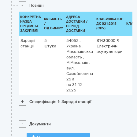
-
Позиції
КОНКРЕТНА
АДРЕСА
КІЛЬКІСТЬ
КЛАСИФІКАТОР
НАЗВА
ДОСТАВКИ /
/
ДК 021:2015
КЛАС
ПРЕДМЕТА
ПЕРІОД
ОД.ВИМІРУ
(CPV)
ЗАКУПІВЛІ
ДОСТАВКИ
Зарядні
5
54052
,
31430000-9
станції
штука
Україна
,
Електричні
Миколаївська
акумулятори
область
,
М.Миколаїв
,
вул.
Самойловича
25 а
по 31-12-
2026
+
Специфікація 1: Зарядні станції
-
Документи