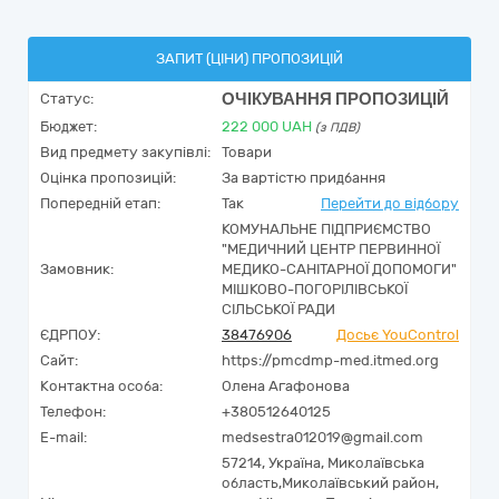
ЗАПИТ (ЦІНИ) ПРОПОЗИЦІЙ
ОЧІКУВАННЯ ПРОПОЗИЦІЙ
Статус:
Бюджет:
222 000
UAH
(з ПДВ)
Вид предмету закупівлі:
Товари
Оцінка пропозицій:
За вартістю придбання
Попередній етап:
Так
Перейти до відбору
КОМУНАЛЬНЕ ПІДПРИЄМСТВО
"МЕДИЧНИЙ ЦЕНТР ПЕРВИННОЇ
Замовник:
МЕДИКО-САНІТАРНОЇ ДОПОМОГИ"
МІШКОВО-ПОГОРІЛІВСЬКОЇ
СІЛЬСЬКОЇ РАДИ
ЄДРПОУ:
38476906
Досьє YouControl
Сайт:
https://pmcdmp-med.itmed.org
Контактна особа:
Олена Агафонова
Телефон:
+380512640125
E-mail:
medsestra012019@gmail.com
57214,
Україна
,
Миколаївська
область,
Миколаївський район,