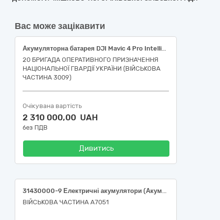
Вас може зацікавити
Акумуляторна батарея DJI Mavic 4 Pro Intelligent Flight Battery (CP.MA.00000845.01)
20 БРИГАДА ОПЕРАТИВНОГО ПРИЗНАЧЕННЯ
НАЦІОНАЛЬНОЇ ГВАРДІЇ УКРАЇНИ (ВІЙСЬКОВА
ЧАСТИНА 3009)
Очікувана вартість
2 310 000,00 UAH
без ПДВ
Дивитись
31430000-9 Електричні акумулятори (Акумуляторна збірка Li-ion 14s 76 А/год, яка є сумісною і використовується в БпЛА HEAVY SHOT) (засоби спеціального призначення))
ВІЙСЬКОВА ЧАСТИНА А7051