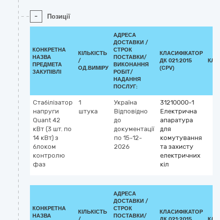
-
Позиції
АДРЕСА
ДОСТАВКИ /
КОНКРЕТНА
СТРОК
КІЛЬКІСТЬ
КЛАСИФІКАТОР
НАЗВА
ПОСТАВКИ/
/
ДК 021:2015
КЛА
ПРЕДМЕТА
ВИКОНАННЯ
ОД.ВИМІРУ
(CPV)
ЗАКУПІВЛІ
РОБІТ/
НАДАННЯ
ПОСЛУГ:
Стабілізатор
1
Україна
31210000-1
напруги
штука
Відповідно
Електрична
Quant 42
до
апаратура
кВт (3 шт. по
документації
для
14 кВт) з
по 15-12-
комутування
блоком
2026
та захисту
контролю
електричних
фаз
кіл
АДРЕСА
ДОСТАВКИ /
КОНКРЕТНА
СТРОК
КІЛЬКІСТЬ
КЛАСИФІКАТОР
НАЗВА
ПОСТАВКИ/
/
ДК 021:2015
КЛА