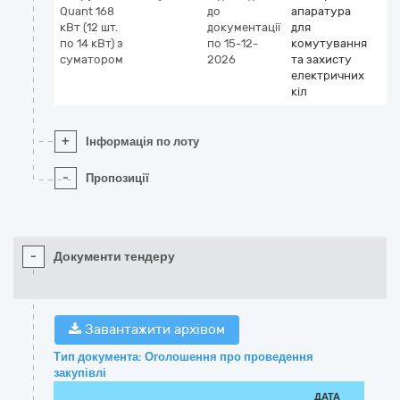
Quant 168
до
апаратура
кВт (12 шт.
документації
для
по 14 кВт) з
по 15-12-
комутування
суматором
2026
та захисту
електричних
кіл
+
Інформація по лоту
-
Пропозиції
-
Документи тендеру
Завантажити архівом
Тип документа: Оголошення про проведення
закупівлі
ДАТА