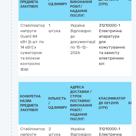
ПРЕДМЕТА
ВИКОНАННЯ
ОД.ВИМІРУ
(CPV)
ЗАКУПІВЛІ
РОБІТ/
НАДАННЯ
ПОСЛУГ:
Стабілізатор
1
Україна
31210000-1
напруги
штука
Відповідно
Електрична
Quant 84
до
апаратура
кВт (6 шт. по
документації
для
14 кВт) з
по 15-12-
комутування
суматором
2026
та захисту
та блоком
електричних
контролю
кіл
фаp
АДРЕСА
ДОСТАВКИ /
КОНКРЕТНА
СТРОК
КІЛЬКІСТЬ
КЛАСИФІКАТОР
НАЗВА
ПОСТАВКИ/
/
ДК 021:2015
КЛА
ПРЕДМЕТА
ВИКОНАННЯ
ОД.ВИМІРУ
(CPV)
ЗАКУПІВЛІ
РОБІТ/
НАДАННЯ
ПОСЛУГ:
Стабілізатор
2
Україна
31210000-1
напруги
штука
Відповідно
Електрична