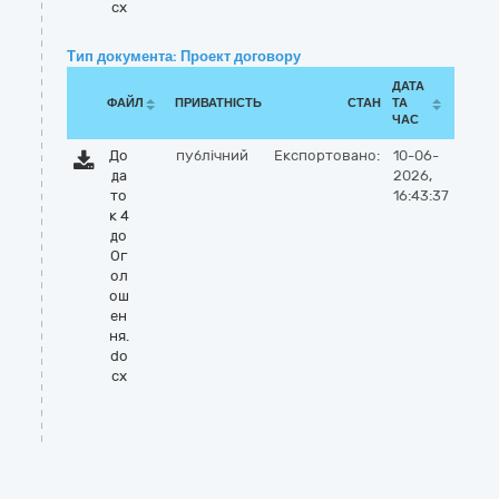
cx
Тип документа: Проект договору
ДАТА
ФАЙЛ
ПРИВАТНІСТЬ
СТАН
ТА
ЧАС
До
публічний
Експортовано:
10-06-
да
2026,
то
16:43:37
к 4
до
Ог
ол
ош
ен
ня.
do
cx