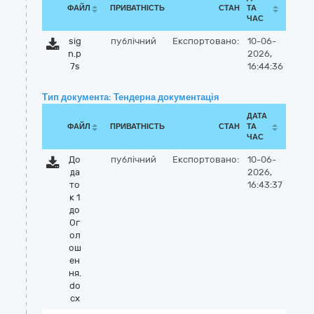
ФАЙЛ
ПРИВАТНІСТЬ
СТАН
ТА
ЧАС
sig
публічний
Експортовано:
10-06-
n.p
2026,
7s
16:44:36
Тип документа: Тендерна документація
ДАТА
ФАЙЛ
ПРИВАТНІСТЬ
СТАН
ТА
ЧАС
До
публічний
Експортовано:
10-06-
да
2026,
то
16:43:37
к 1
до
Ог
ол
ош
ен
ня.
do
cx