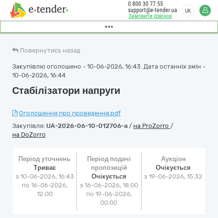
0 800 30 77 55
support@e-tender.ua
UK
Замовити дзвінок
Повернутись назад
Закупівлю оголошено - 10-06-2026, 16:43. Дата останніх змін -
10-06-2026, 16:44
Стабілізатори напруги
Оголошення про проведення.pdf
Закупівля:
UA-2026-06-10-012706-a
/
на ProZorro
/
на DoZorro
Період уточнень
Період подачі
Аукціон
Триває
пропозицій
Очікується
з 10-06-2026, 16:43
Очікується
з
19-06-2026, 15:32
по 16-06-2026,
з 16-06-2026, 18:00
12:00
по 19-06-2026,
00:00