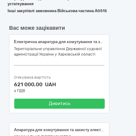
устаткування
Інші закупівлі замовника Військова частина А0515
Вас може зацікавити
Електрична апаратура для комутування та захисту електричних кіл за кодом CPV за ДК 021:2015: 31210000-1 (стабілізатори напруги для потреби окремих загальних судів м. Харкова та Харківської області)
Територіальне управління Державної судової
адміністрації України у Харківській області
Очікувана вартість
621 000,00 UAH
з ПДВ
Дивитись
Апаратура для комутування та захисту електричних кіл