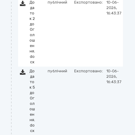
До
публічний
Експортовано:
10-06-
да
2026,
то
16:43:37
к 2
до
Ог
ол
ош
ен
ня.
do
cx
До
публічний
Експортовано:
10-06-
да
2026,
то
16:43:37
к 5
до
Ог
ол
ош
ен
ня.
do
cx