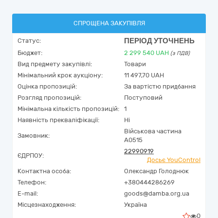
СПРОЩЕНА ЗАКУПІВЛЯ
ПЕРІОД УТОЧНЕНЬ
Статус:
Бюджет:
2 299 540
UAH
(з ПДВ)
Вид предмету закупівлі:
Товари
Мінімальний крок аукціону:
11 497,70 UAH
Оцінка пропозицій:
За вартістю придбання
Розгляд пропозицій:
Поступовий
Мінімальна кількість пропозицій:
1
Наявність прекваліфікації:
Ні
Військова частина
Замовник:
А0515
22990919
ЄДРПОУ:
Досьє YouControl
Контактна особа:
Олександр Голоднюк
Телефон:
+380444286269
E-mail:
goods@damba.org.ua
Місцезнаходження:
Україна
0