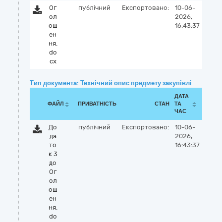
Ог
публічний
Експортовано:
10-06-
ол
2026,
ош
16:43:37
ен
ня.
do
cx
Тип документа: Технічний опис предмету закупівлі
ДАТА
ФАЙЛ
ПРИВАТНІСТЬ
СТАН
ТА
ЧАС
До
публічний
Експортовано:
10-06-
да
2026,
то
16:43:37
к 3
до
Ог
ол
ош
ен
ня.
do