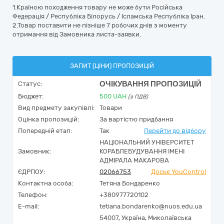
1.Країною походження товару не може бути Російська
Федерація / Республіка Білорусь / Ісламська Республіка Іран.
2.Товар поставити не пізніше 7 робочих днів з моменту
отримання від Замовника листа-заявки.
ЗАПИТ (ЦІНИ) ПРОПОЗИЦІЙ
ОЧІКУВАННЯ ПРОПОЗИЦІЙ
Статус:
Бюджет:
500
UAH
(з ПДВ)
Вид предмету закупівлі:
Товари
Оцінка пропозицій:
За вартістю придбання
Попередній етап:
Так
Перейти до відбору
НАЦІОНАЛЬНИЙ УНІВЕРСИТЕТ
Замовник:
КОРАБЛЕБУДУВАННЯ ІМЕНІ
АДМІРАЛА МАКАРОВА
ЄДРПОУ:
02066753
Досьє YouControl
Контактна особа:
Тетяна Бондаренко
Телефон:
+380977720102
E-mail:
tetiana.bondarenko@nuos.edu.ua
54007,
Україна
,
Миколаївська