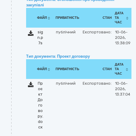
закупівлі
ДАТА
ФАЙЛ
ПРИВАТНІСТЬ
СТАН
ТА
ЧАС
sig
публічний
Експортовано:
10-06-
n.p
2026,
7s
13:38:09
Тип документа: Проект договору
ДАТА
ФАЙЛ
ПРИВАТНІСТЬ
СТАН
ТА
ЧАС
Пр
публічний
Експортовано:
10-06-
оє
2026,
кт
13:37:04
До
го
во
ру.
do
cx