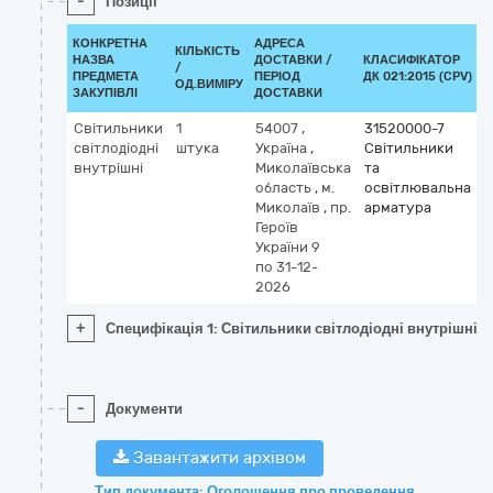
-
Позиції
КОНКРЕТНА
АДРЕСА
КІЛЬКІСТЬ
НАЗВА
ДОСТАВКИ /
КЛАСИФІКАТОР
/
К
ПРЕДМЕТА
ПЕРІОД
ДК 021:2015 (CPV)
ОД.ВИМІРУ
ЗАКУПІВЛІ
ДОСТАВКИ
Світильники
1
54007
,
31520000-7
світлодіодні
штука
Україна
,
Світильники
внутрішні
Миколаївська
та
область
,
м.
освітлювальна
Миколаїв
,
пр.
арматура
Героїв
України 9
по 31-12-
2026
+
Специфікація 1: Світильники світлодіодні внутрішні
-
Документи
Завантажити архівом
Тип документа: Оголошення про проведення