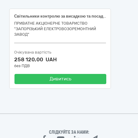
Світильники контролю за висадкою та посадкою пасажирів для дизель-поїзда ДР1А з 4 вагонів (2 моторних та 2 причипних вагонів)
ПРИВАТНЕ АКЦІОНЕРНЕ ТОВАРИСТВО
"ЗАПОРІЗЬКИЙ ЕЛЕКТРОВОЗОРЕМОНТНИЙ
ЗАВОД"
Очікувана вартість
258 120,00 UAH
без ПДВ
Дивитись
СЛІДКУЙТЕ ЗА НАМИ: