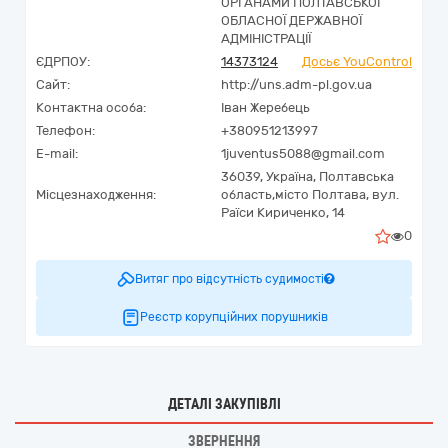
ОРГАНАМИ ПОЛТАВСЬКОЇ
ОБЛАСНОЇ ДЕРЖАВНОЇ
АДМІНІСТРАЦІЇ
ЄДРПОУ:
14373124
Досьє YouControl
Сайт:
http://uns.adm-pl.gov.ua
Контактна особа:
Іван Жеребець
Телефон:
+380951213997
E-mail:
1juventus5088@gmail.com
36039,
Україна
,
Полтавська
Місцезнаходження:
область,
місто Полтава,
вул.
Раїси Кириченко, 14
0
Витяг про відсутність судимості
Реєстр корупційних порушників
ДЕТАЛІ ЗАКУПІВЛІ
ЗВЕРНЕННЯ