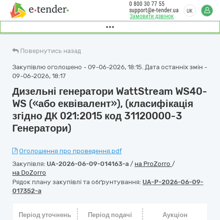
0 800 30 77 55
support@e-tender.ua
UK
Замовити дзвінок
Повернутись назад
Закупівлю оголошено - 09-06-2026, 18:15. Дата останніх змін -
09-06-2026, 18:17
Дизельні генератори WattStream WS40-
WS («або еквівалент»), (класифікація
згідно ДК 021:2015 код 31120000-3
Генератори)
Оголошення про проведення.pdf
Закупівля:
UA-2026-06-09-014163-a
/
на ProZorro
/
на DoZorro
Рядок плану закупівлі та обґрунтування:
UA-P-2026-06-09-
017352-a
Період уточнень
Період подачі
Аукціон