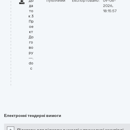
До
публічний
Експортовано:
09-06-
да
2026,
то
18:15:57
к 3
Пр
ое
кт
До
го
во
ру
—.
do
c
Електронні тендерні вимоги