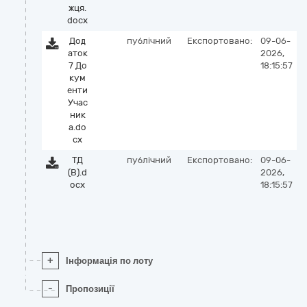
жця.
docx
Дод
публічний
Експортовано:
09-06-
аток
2026,
7 До
18:15:57
кум
енти
Учас
ник
а.do
cx
ТД
публічний
Експортовано:
09-06-
(В).d
2026,
ocx
18:15:57
+
Інформація по лоту
-
Пропозиції