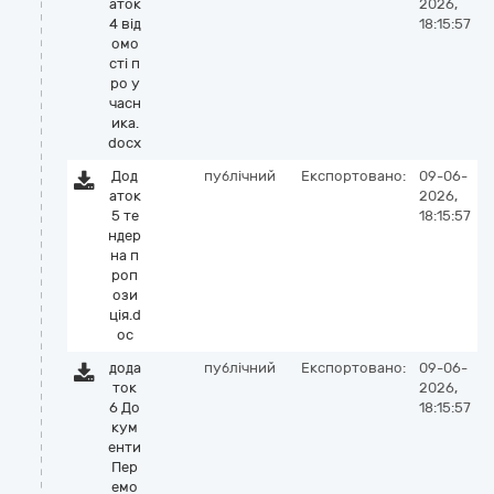
аток
2026,
4 від
18:15:57
омо
сті п
ро у
часн
ика.
docx
Дод
публічний
Експортовано:
09-06-
аток
2026,
5 те
18:15:57
ндер
на п
роп
ози
ція.d
oc
дода
публічний
Експортовано:
09-06-
ток
2026,
6 До
18:15:57
кум
енти
Пер
емо