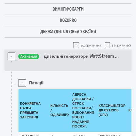
ВИМОГИ/СКАРГИ
DOZORRO
ДЕРЖАУДИТСЛУЖБА УКРАЇНИ
+
-
відкрити всі
закрити всі
-
Дизельні генератори WattStream
...
Активний
-
Позиції
АДРЕСА
ДОСТАВКИ /
КОНКРЕТНА
СТРОК
КІЛЬКІСТЬ
КЛАСИФІКАТОР
НАЗВА
ПОСТАВКИ/
/
ДК 021:2015
КЛА
ПРЕДМЕТА
ВИКОНАННЯ
ОД.ВИМІРУ
(CPV)
ЗАКУПІВЛІ
РОБІТ/
НАДАННЯ
ПОСЛУГ: