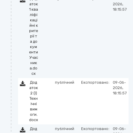
аток
2026,
1 ква
18:15:57
ліфі
каці
йні к
рите
рії т
а до
кум
енти
Учас
ник
а.do
cx
Дод
публічний
Експортовано:
09-06-
аток
2026,
2 (І)
18:15:57
Техн
ічні
вим
оги.
docx
Дод
публічний
Експортовано:
09-06-