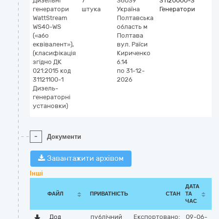
Дизельні
7
36039
31120000-3
генератори
штука
Україна
Генератори
WattStream
Полтавська
WS40-WS
область
м
(«або
Полтава
еквівалент»),
вул. Раїси
(класифікація
Кириченко
згідно ДК
б.14
021:2015 код
по 31-12-
31121100-1
2026
Дизель-
генераторні
установки)
-
Документи
Завантажити архівом
Інші
ДАТА
ФАЙЛ
ПРИВАТНІСТЬ
СТАН
ТА
ЧАС
Дод
публічний
Експортовано:
09-06-