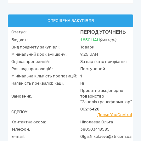
СПРОЩЕНА ЗАКУПІВЛЯ
ПЕРІОД УТОЧНЕНЬ
Статус:
Бюджет:
1 850
UAH
(без ПДВ)
Вид предмету закупівлі:
Товари
Мінімальний крок аукціону:
9,25 UAH
Оцінка пропозицій:
За вартістю придбання
Розгляд пропозицій:
Поступовий
Мінімальна кількість пропозицій:
1
Наявність прекваліфікації:
Ні
Приватне акціонерне
Замовник:
товариство
"Запоріжтрансформатор"
00213428
ЄДРПОУ:
Досьє YouControl
Контактна особа:
Ніколаєва Ольга
Телефон:
380503418585
E-mail:
Olga.Nikolaeva@ztr.com.ua