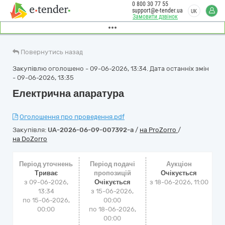
0 800 30 77 55
support@e-tender.ua
UK
Замовити дзвінок
Повернутись назад
Закупівлю оголошено - 09-06-2026, 13:34. Дата останніх змін
- 09-06-2026, 13:35
Електрична апаратура
Оголошення про проведення.pdf
Закупівля:
UA-2026-06-09-007392-a
/
на ProZorro
/
на DoZorro
Період уточнень
Період подачі
Аукціон
Триває
пропозицій
Очікується
з 09-06-2026,
Очікується
з
18-06-2026, 11:00
13:34
з 15-06-2026,
по 15-06-2026,
00:00
00:00
по 18-06-2026,
00:00