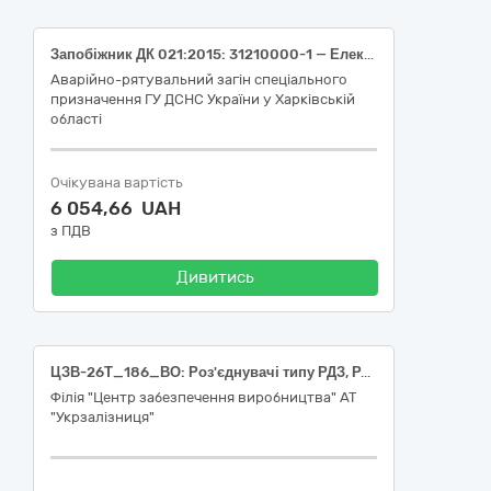
Запобіжник ДК 021:2015: 31210000-1 — Електрична апаратура для комутування та захисту електричних кіл
Аварійно-рятувальний загін спеціального
призначення ГУ ДСНС України у Харківській
області
Очікувана вартість
6 054,66 UAH
з ПДВ
Дивитись
ЦЗВ-26Т_186_ВО: Роз'єднувачі типу РДЗ, РД та РЛНД (Лот 1 - 31210000-1 Електрична апаратура для комутування та захисту електричних кіл, Лот 2 - 31210000-1 Електрична апаратура для комутування та захисту електричних кіл)
Філія "Центр забезпечення виробництва" АТ
"Укрзалізниця"