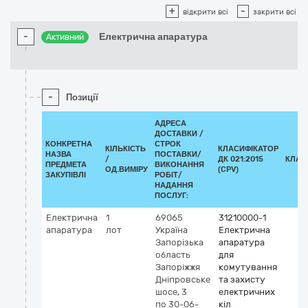
+
-
відкрити всі
закрити всі
-
Електрична апаратура
Активний
-
Позиції
АДРЕСА
ДОСТАВКИ /
КОНКРЕТНА
СТРОК
КІЛЬКІСТЬ
КЛАСИФІКАТОР
НАЗВА
ПОСТАВКИ/
/
ДК 021:2015
КЛАС
ПРЕДМЕТА
ВИКОНАННЯ
ОД.ВИМІРУ
(CPV)
ЗАКУПІВЛІ
РОБІТ/
НАДАННЯ
ПОСЛУГ:
Електрична
1
69065
31210000-1
апаратура
лот
Україна
Електрична
Запорізька
апаратура
область
для
Запоріжжя
комутування
Дніпровське
та захисту
шосе, 3
електричних
по 30-06-
кіл