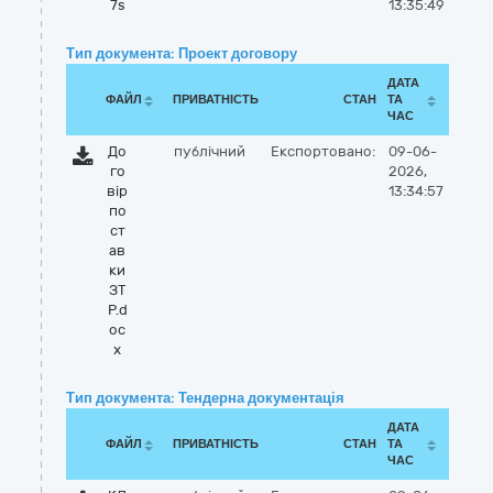
7s
13:35:49
Тип документа: Проект договору
ДАТА
ФАЙЛ
ПРИВАТНІСТЬ
СТАН
ТА
ЧАС
До
публічний
Експортовано:
09-06-
го
2026,
вір
13:34:57
по
ст
ав
ки
ЗТ
Р.d
oc
x
Тип документа: Тендерна документація
ДАТА
ФАЙЛ
ПРИВАТНІСТЬ
СТАН
ТА
ЧАС