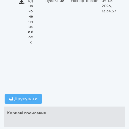
КД
публічний
Експортовано:
09-06-
на
2026,
ко
13:34:57
не
чн
ик
и.d
oc
x
Друкувати
Корисні посилання