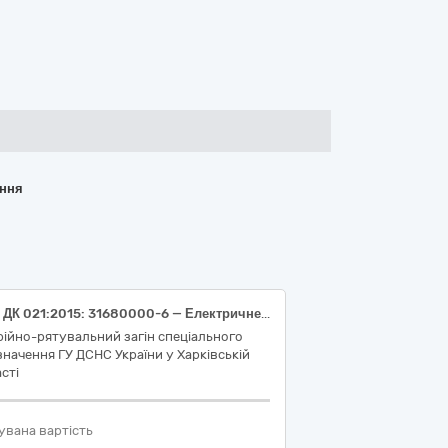
ання
Якір ДК 021:2015: 31680000-6 — Електричне приладдя та супутні товари до електричного обладнання
ійно-рятувальний загін спеціального
начення ГУ ДСНС України у Харківській
сті
увана вартість