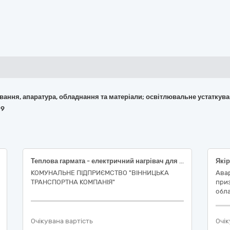
кування, апаратура, обладнання та матеріали; освітлювальне устаткув
89
Теплова гармата - електричний нагрівач для відігрівання пневматичних систем рухомого складу тролейбусів при їх замерзанні внаслідок низьких від’ємних температур повітря
КОМУНАЛЬНЕ ПІДПРИЄМСТВО "ВІННИЦЬКА
Авар
ТРАНСПОРТНА КОМПАНІЯ"
приз
обла
Очікувана вартість
Очік