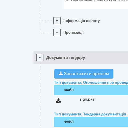
+
Інформація по лоту
-
Пропозиції
-
Документи тендеру
Завантажити архівом
Тип документа: Оголошення про провед
ФАЙЛ
sign.p7s
Тип документа: Тендерна документація
ФАЙЛ