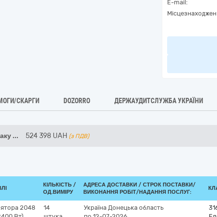
E-mail:
Місцезнаходжен
МОГИ/СКАРГИ
DOZORRO
ДЕРЖАУДИТСЛУЖБА УКРАЇНИ
 аку
...
524 398
UAH
(з ПДВ)
КІЛЬКІСТЬ /
АДРЕСА ДОСТАВКИ /
СТРОК ПОСТАВКИ/
ВЛІ
КЛ
ОД.ВИМІРУ
ВИКОНАННЯ РОБІТ/НАДАННЯ ПОСЛУГ:
лятора 2048
14
Україна
Донецька область
31
2400 Вт)
штука
по 12-07-2026
Ел