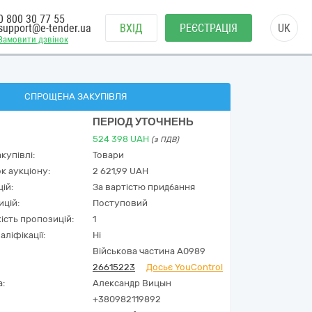
0 800 30 77 55
support@e-tender.ua
ВХІД
РЕЄСТРАЦІЯ
UK
Замовити дзвінок
СПРОЩЕНА ЗАКУПІВЛЯ
ПЕРІОД УТОЧНЕНЬ
524 398
UAH
(з ПДВ)
купівлі:
Товари
к аукціону:
2 621,99 UAH
ій:
За вартістю придбання
ицій:
Поступовий
кість пропозицій:
1
аліфікації:
Ні
Військова частина А0989
26615223
Досьє YouControl
а:
Александр Вицын
+380982119892