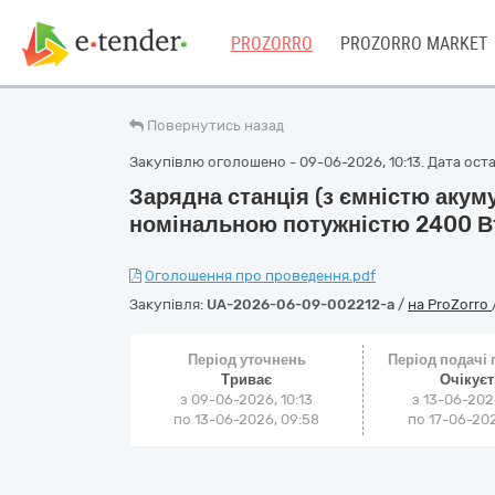
PROZORRO
PROZORRO MARKET
Повернутись назад
Закупівлю оголошено - 09-06-2026, 10:13. Дата остан
Зарядна станція (з ємністю акум
номінальною потужністю 2400 В
Оголошення про проведення.pdf
Закупівля:
UA-2026-06-09-002212-a
/
на ProZorro
Період уточнень
Період подачі
Триває
Очікує
з 09-06-2026, 10:13
з 13-06-202
по 13-06-2026, 09:58
по 17-06-202