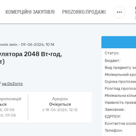
КОМЕРЦІЙНІ ЗАКУПІВЛІ
PROZORRO.ПРОДАЖІ
ніх змін - 09-06-2026, 10:14
улятора 2048 Вт·год,
Статус:
т)
Бюджет:
Вид предмету за
Мінімальний кро
Оцінка пропозиц
/
на DoZorro
Розгляд пропоз
Мінімальна кіль
 пропозицій
Аукціон
Наявність прекв
ться
Очікується
Замовник:
6, 09:58
з
18-06-2026, 12:12
6, 09:58
ЄДРПОУ:
Контактна особ
Телефон: