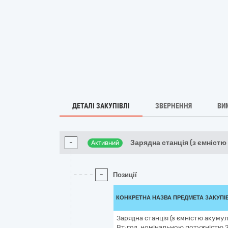
ДЕТАЛІ ЗАКУПІВЛІ
ЗВЕРНЕННЯ
ВИ
-
Зарядна станція (з ємністю
Активний
-
Позиції
КОНКРЕТНА НАЗВА ПРЕДМЕТА ЗАКУПІ
Зарядна станція (з ємністю акуму
Вт·год, номінальною потужністю 