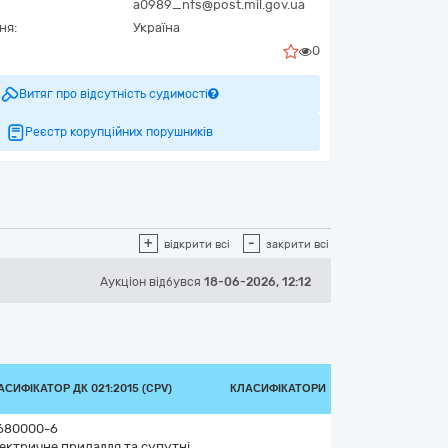
a0989_nfs@post.mil.gov.ua
ня:
Україна
0
Витяг про відсутність судимості
Реєстр корупційних порушників
+
-
відкрити всі
закрити всі
Аукціон відбувся
18-06-2026, 12:12
АСИФІКАТОР ДК 021:2015 (CPV)
КЛАСИФІКАТОРИ
680000-6
ектричне приладдя та супутні