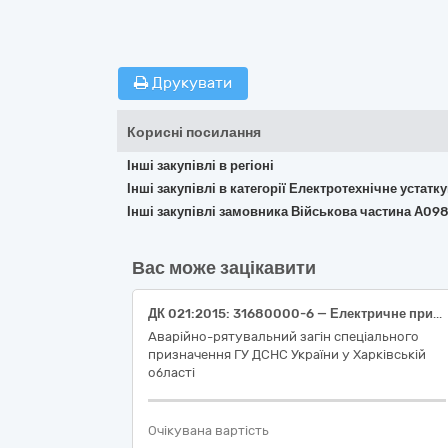
Друкувати
Корисні посилання
Інші закупівлі в регіоні
Інші закупівлі в категорії Електротехнічне устат
Інші закупівлі замовника Військова частина А09
Вас може зацікавити
ДК 021:2015: 31680000-6 — Електричне приладдя та супутні товари до електричного обладнання (Якір, кнопка, Якір)
Аварійно-рятувальний загін спеціального
призначення ГУ ДСНС України у Харківській
області
Очікувана вартість