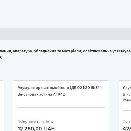
кування, апаратура, обладнання та матеріали; освітлювальне устаткув
5
Акумулятори автомобільні (ДК 021:2015:31430000-9: Електричні акумулятори)
Військова частина А4942
Війс
Укра
Очікувана вартість
Очік
12 280,00 UAH
42