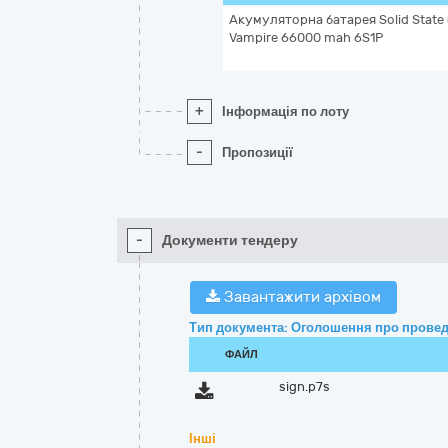
Акумуляторна батарея Solid State 
Vampire 66000 mah 6S1P
+
Інформація по лоту
-
Пропозиції
-
Документи тендеру
Завантажити архівом
Тип документа: Оголошення про провед
ФАЙЛ
sign.p7s
Інші