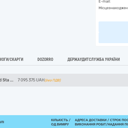
E-mail:
Місцезнаходжен
МОГИ/СКАРГИ
DOZORRO
ДЕРЖАУДИТСЛУЖБА УКРАЇНИ
d Sta
...
7 095 375
UAH
(без ПДВ)
КІЛЬКІСТЬ /
АДРЕСА ДОСТАВКИ /
СТРОК ПО
ВЛІ
ОД.ВИМІРУ
ВИКОНАННЯ РОБІТ/НАДАННЯ П