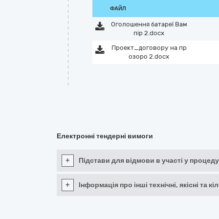
ФАЙЛ
Оголошення батареї Вам
пір 2.docx
Проект_договору на пр
озоро 2.docx
Електронні тендерні вимоги
+
Підстави для відмови в участі у процеду
+
Інформація про інші технічні, якісні та 