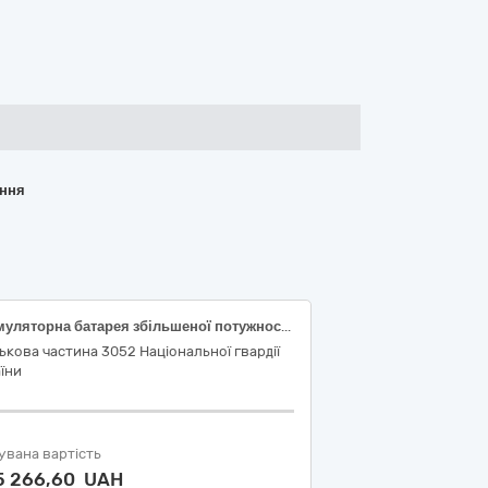
ання
Акумуляторна батарея збільшеної потужності 10000 mAh для серії DJI Mavic 4
ькова частина 3052 Національної гвардії
їни
увана вартість
5 266,60 UAH