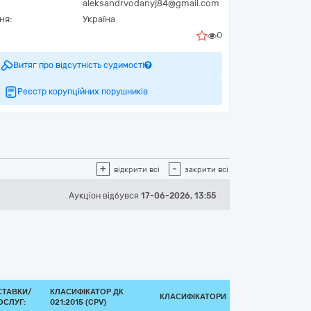
aleksandrvodanyj84@gmail.com
ня:
Україна
0
Витяг про відсутність судимості
Реєстр корупційних порушників
+
-
відкрити всі
закрити всі
Аукціон відбувся
17-06-2026, 13:55
СТАВКИ/
КЛАСИФІКАТОР ДК
КЛАСИФІКАТОРИ
ОСЛУГ:
021:2015 (CPV)