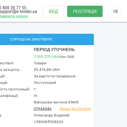
0 800 30 77 55
support@e-tender.ua
ВХІД
РЕЄСТРАЦІЯ
UK
Замовити дзвінок
СПРОЩЕНА ЗАКУПІВЛЯ
ПЕРІОД УТОЧНЕНЬ
7 095 375
UAH
(без ПДВ)
купівлі:
Товари
к аукціону:
35 476,88 UAH
ій:
За вартістю придбання
ицій:
Поступовий
кість пропозицій:
1
аліфікації:
Ні
Військова частина А1405
07944046
Досьє YouControl
а:
Олександр Водяний
+380683558226