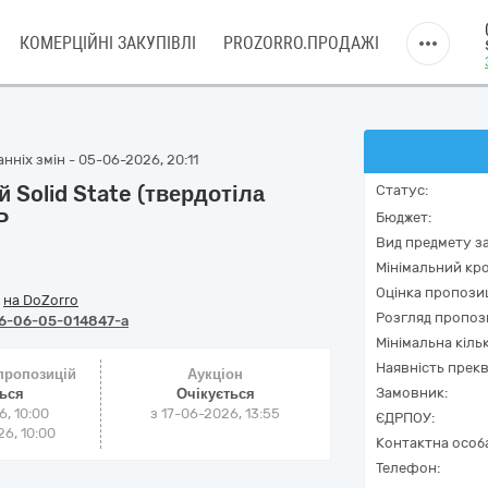
КОМЕРЦІЙНІ ЗАКУПІВЛІ
PROZORRO.ПРОДАЖІ
нніх змін - 05-06-2026, 20:11
 Solid State (твердотіла
Статус:
P
Бюджет:
Вид предмету за
Мінімальний кро
Оцінка пропозиц
/
на DoZorro
Розгляд пропоз
6-06-05-014847-a
Мінімальна кіль
Наявність прекв
 пропозицій
Аукціон
Замовник:
ться
Очікується
6, 10:00
з
17-06-2026, 13:55
ЄДРПОУ:
6, 10:00
Контактна особ
Телефон: