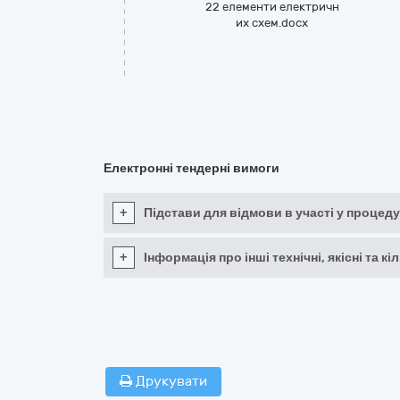
22 елементи електричн
их схем.docx
Електронні тендерні вимоги
+
Підстави для відмови в участі у процеду
+
Інформація про інші технічні, якісні та 
Друкувати