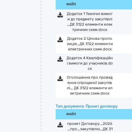
ФАЙЛ
Додаток 1 Технічні вимог
и до предмету закупівлі
_ДК 3122 елементи елек
тричних схем.docx
Додаток 2 Цінова пропо
зиція_ДК 3122 елементи
електричних схем.docx
Додаток 4 Кваліфікаційн
і вимоги до учасників.do
cx
Оголошення про провед
ення спрощеної закупів
лі_ ДК 3122 елементи ел
ектричних схем.docx
Тип документа: Проект договору
ФАЙЛ
проект Договору_2026
_про_закупівлю_ДК 31