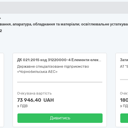
ь
кування, апаратура, обладнання та матеріали; освітлювальне устаткув
42
ДК 021:2015 код 31220000-4 Елементи електричних схем (Затискачі з’єднувальні)
Зати
Державне спеціалізоване підприємство
АТ 
«Чорнобильська АЕС»
Очікувана вартість
Очік
73 946,40 UAH
18
з ПДВ
з П
Дивитись