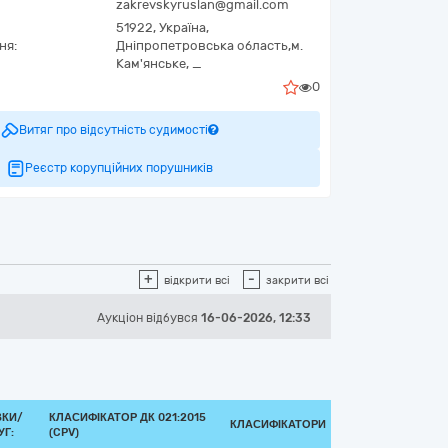
zakrevskyruslan@gmail.com
51922,
Україна
,
ня:
Дніпропетровська область,
м.
Кам'янське,
_
0
Витяг про відсутність судимості
Реєстр корупційних порушників
+
-
відкрити всі
закрити всі
Аукціон відбувся
16-06-2026, 12:33
ВКИ/
КЛАСИФІКАТОР ДК 021:2015
КЛАСИФІКАТОРИ
Г:
(CPV)