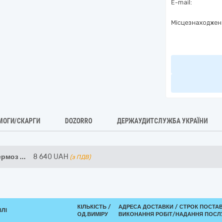
E-mail:
Місцезнаходжен
МОГИ/СКАРГИ
DOZORRO
ДЕРЖАУДИТСЛУЖБА УКРАЇНИ
ермоз
...
8 640
UAH
(з ПДВ)
КІЛЬКІСТЬ /
АДРЕСА ДОСТАВКИ /
СТРОК ПОСТА
ВЛІ
ОД.ВИМІРУ
ВИКОНАННЯ РОБІТ/НАДАННЯ ПОСЛУ