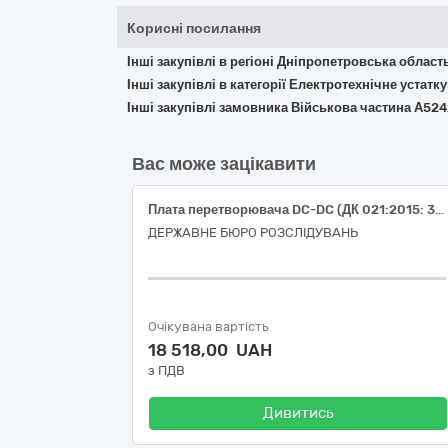
Корисні посилання
Інші закупівлі в регіоні Дніпропетровська област
Інші закупівлі в категорії Електротехнічне устат
Інші закупівлі замовника Військова частина А52
Вас може зацікавити
Плата перетворювача DC-DC (ДК 021:2015: 31220000-4 - Елементи електричних схем)
ДЕРЖАВНЕ БЮРО РОЗСЛІДУВАНЬ
Очікувана вартість
18 518,00 UAH
з ПДВ
Дивитись