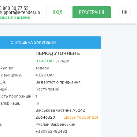
0 800 30 77 55
support@e-tender.ua
ВХІД
РЕЄСТРАЦІЯ
UK
Замовити дзвінок
СПРОЩЕНА ЗАКУПІВЛЯ
ПЕРІОД УТОЧНЕНЬ
8 640
UAH
(з ПДВ)
купівлі:
Товари
к аукціону:
43,20 UAH
ій:
За вартістю придбання
ицій:
Поступовий
кість пропозицій:
1
аліфікації:
Ні
Військова частина А5242
26646320
Досьє YouControl
а:
Руслан Закревський
+380962482482