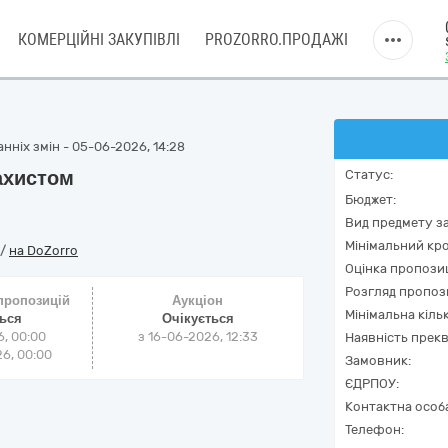
КОМЕРЦІЙНІ ЗАКУПІВЛІ
PROZORRO.ПРОДАЖІ
нніх змін - 05-06-2026, 14:28
ахистом
Статус:
Бюджет:
Вид предмету за
Мінімальний кро
/
на DoZorro
Оцінка пропозиц
Розгляд пропоз
 пропозицій
Аукціон
Мінімальна кіль
ться
Очікується
6, 00:00
з
16-06-2026, 12:33
Наявність прекв
6, 00:00
Замовник:
ЄДРПОУ:
Контактна особ
Телефон: