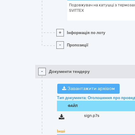
Подовжувач на катушці з термоза
SVITTEX
+
Інформація по лоту
-
Пропозиції
-
Документи тендеру
Завантажити архівом
Тип документа: Оголошення про провед
ФАЙЛ
sign.p7s
Інші