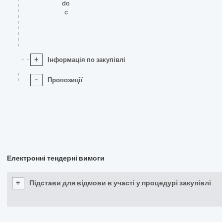
do
c
+
Інформація по закупівлі
-
Пропозиції
Електронні тендерні вимоги
+
Підстави для відмови в участі у процедурі закупівлі