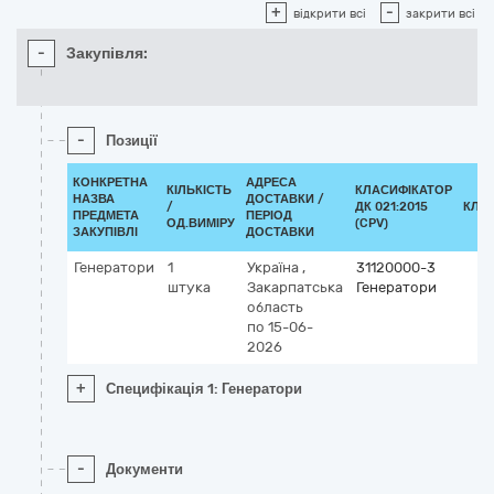
+
-
відкрити всі
закрити всі
-
Закупівля:
-
Позиції
КОНКРЕТНА
АДРЕСА
КІЛЬКІСТЬ
КЛАСИФІКАТОР
НАЗВА
ДОСТАВКИ /
/
ДК 021:2015
КЛА
ПРЕДМЕТА
ПЕРІОД
ОД.ВИМІРУ
(CPV)
ЗАКУПІВЛІ
ДОСТАВКИ
Генератори
1
Україна
,
31120000-3
штука
Закарпатська
Генератори
область
по 15-06-
2026
+
Специфікація 1: Генератори
-
Документи