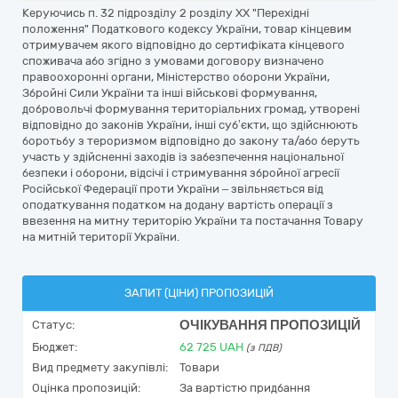
Керуючись п. 32 пiдроздiлу 2 роздiлу XX "Перехiднi
положення" Податкового кодексу України, товар кінцевим
отримувачем якого відповідно до сертифіката кінцевого
споживача або згідно з умовами договору визначено
правоохоронні органи, Міністерство оборони України,
Збройні Сили України та інші військові формування,
добровольчі формування територіальних громад, утворені
відповідно до законів України, інші суб’єкти, що здійснюють
боротьбу з тероризмом відповідно до закону та/або беруть
участь у здійсненні заходів із забезпечення національної
безпеки і оборони, відсічі і стримування збройної агресії
Російської Федерації проти України – звільняється від
оподаткування податком на додану вартість операції з
ввезення на митну територію України та постачання Товару
на митній території України.
ЗАПИТ (ЦІНИ) ПРОПОЗИЦІЙ
ОЧІКУВАННЯ ПРОПОЗИЦІЙ
Статус:
Бюджет:
62 725
UAH
(з ПДВ)
Вид предмету закупівлі:
Товари
Оцінка пропозицій:
За вартістю придбання