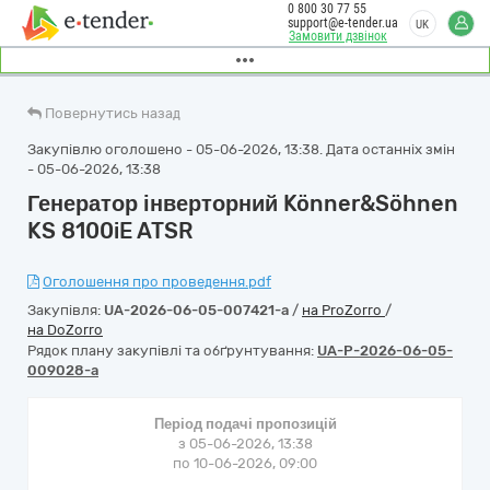
0 800 30 77 55
support@e-tender.ua
UK
Замовити дзвінок
Повернутись назад
Закупівлю оголошено - 05-06-2026, 13:38. Дата останніх змін
- 05-06-2026, 13:38
Генератор інверторний Könner&Söhnen
KS 8100iE ATSR
Оголошення про проведення.pdf
Закупівля:
UA-2026-06-05-007421-a
/
на ProZorro
/
на DoZorro
Рядок плану закупівлі та обґрунтування:
UA-P-2026-06-05-
009028-a
Період подачі пропозицій
з 05-06-2026, 13:38
по 10-06-2026, 09:00