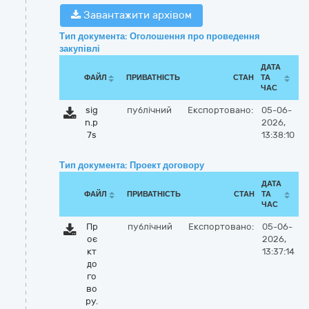
Завантажити архівом
Тип документа: Оголошення про проведення
закупівлі
ДАТА
ФАЙЛ
ПРИВАТНІСТЬ
СТАН
ТА
ЧАС
sig
публічний
Експортовано:
05-06-
n.p
2026,
7s
13:38:10
Тип документа: Проект договору
ДАТА
ФАЙЛ
ПРИВАТНІСТЬ
СТАН
ТА
ЧАС
Пр
публічний
Експортовано:
05-06-
оє
2026,
кт
13:37:14
до
го
во
ру.