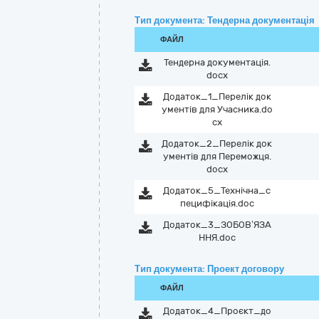
Тип документа: Тендерна документація
ФАЙЛ
Тендерна документація.
docx
Додаток_1_Перелік док
ументів для Учасника.do
cx
Додаток_2_Перелік док
ументів для Переможця.
docx
Додаток_5_Технічна_с
пецифікація.doc
Додаток_3_ЗОБОВ’ЯЗА
ННЯ.doc
Тип документа: Проект договору
ФАЙЛ
Додаток_4_Проєкт_до