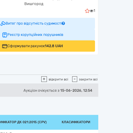
Вишгород
1
Витяг про відсутність судимості
Реєстр корупційних порушників
Сформувати рахунок
142.8 UAH
+
-
відкрити всі
закрити всі
Аукціон
очікується
з
15-06-2026, 12:54
ФІКАТОР ДК 021:2015 (CPV)
КЛАСИФІКАТОРИ