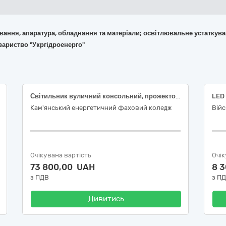
кування, апаратура, обладнання та матеріали; освітлювальне устаткув
вариство "Укргідроенерго"
Світильник вуличний консольний, прожектор промисловий
LED 
Кам'янський енергетичний фаховий коледж
Війс
Очікувана вартість
Очік
73 800,00 UAH
8 
з ПДВ
з П
Дивитись