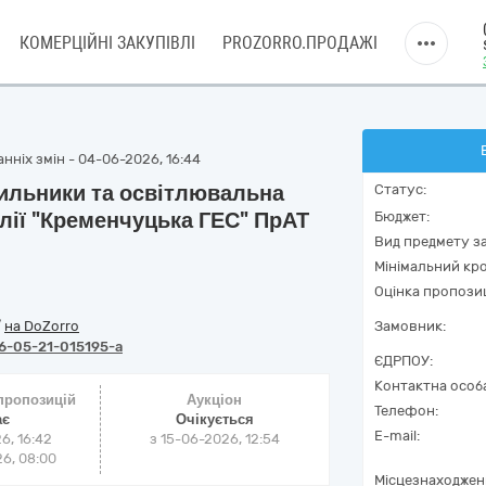
КОМЕРЦІЙНІ ЗАКУПІВЛІ
PROZORRO.ПРОДАЖІ
нніх змін - 04-06-2026, 16:44
тильники та освітлювальна
Статус:
ілії "Кременчуцька ГЕС" ПрАТ
Бюджет:
Вид предмету за
Мінімальний кро
Оцінка пропозиц
/
на DoZorro
Замовник:
6-05-21-015195-a
ЄДРПОУ:
Контактна особ
 пропозицій
Аукціон
Телефон:
ає
Очікується
E-mail:
6, 16:42
з
15-06-2026, 12:54
6, 08:00
Місцезнаходжен