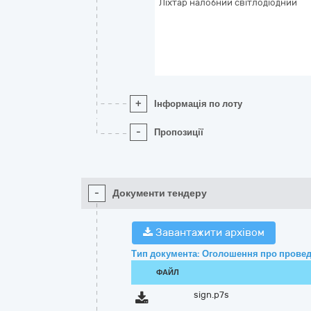
Ліхтар налобний світлодіодний
+
Інформація по лоту
-
Пропозиції
-
Документи тендеру
Завантажити архівом
Тип документа: Оголошення про провед
ФАЙЛ
sign.p7s