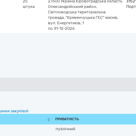
25
27500
Україна
Кіровоградська область
3152
штука
Олександрійський район,
Порт
Світловодська територіальна
громада, "Кременчуцька ГЕС" масив,
вул. Енергетиків, 1
по 31-12-2026
ення закупівлі
ПРИВАТНІСТЬ
публічний