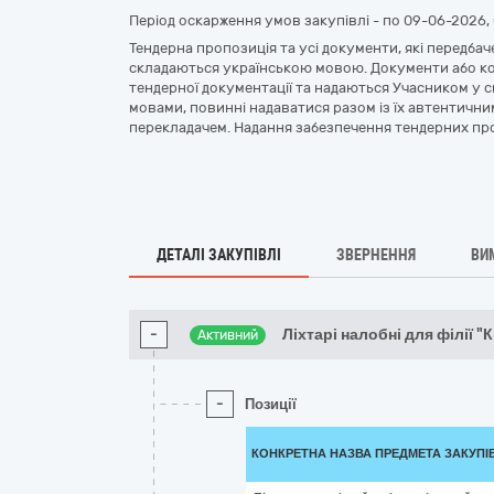
Період оскарження умов закупівлі - по
09-06-2026, 
Тендерна пропозиція та усі документи, які передба
складаються українською мовою. Документи або коп
тендерної документації та надаються Учасником у с
мовами, повинні надаватися разом із їх автентични
перекладачем. Надання забезпечення тендерних про
ДЕТАЛІ ЗАКУПІВЛІ
ЗВЕРНЕННЯ
ВИ
-
Ліхтарі налобні для філії "
Активний
-
Позиції
КОНКРЕТНА НАЗВА ПРЕДМЕТА ЗАКУПІ