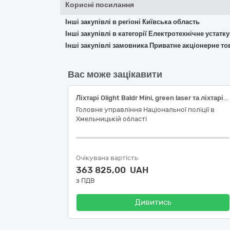
Корисні посилання
Інші закупівлі в регіоні Київська область
Інші закупівлі в категорії Електротехнічне устат
Інші закупівлі замовника Приватне акціонерне то
Вас може зацікавити
Ліхтарі Olight Baldr Mini, green laser та ліхтарі Olight Odin за кодом ДК 021:2015: 31520000-7 - Світильники та освітлювальна арматура
Головне управління Національної поліції в
Хмельницькій області
Очікувана вартість
363 825,00 UAH
з ПДВ
Дивитись