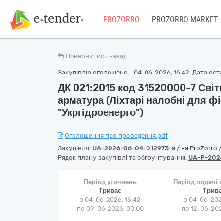
PROZORRO
PROZORRO MARKET
Повернутись назад
Закупівлю оголошено - 04-06-2026, 16:42. Дата оста
ДК 021:2015 код 31520000-7 Сві
арматура (Ліхтарі налобні для ф
"Укргідроенерго")
Оголошення про проведення.pdf
Закупівля:
UA-2026-06-04-012973-a
/
на ProZorro
Рядок плану закупівлі та обґрунтування:
UA-P-202
Період уточнень
Період подачі
Триває
Трив
з 04-06-2026, 16:42
з 04-06-202
по 09-06-2026, 00:00
по 12-06-202