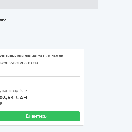
ання
світильники лінійні та LED лампи
ькова частина Т0910
увана вартість
303,64 UAH
ДВ
Дивитись