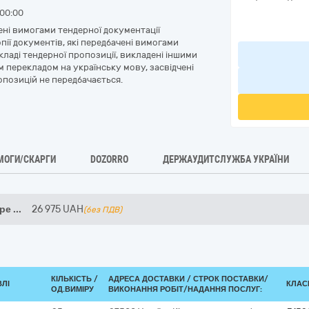
00:00
чені вимогами тендерної документації
ії документів, які передбачені вимогами
кладі тендерної пропозиції, викладені іншими
м перекладом на українську мову, засвідчені
позицій не передбачається.
МОГИ/СКАРГИ
DOZORRO
ДЕРЖАУДИТСЛУЖБА УКРАЇНИ
Кре
...
26 975
UAH
(без ПДВ)
КІЛЬКІСТЬ /
АДРЕСА ДОСТАВКИ /
СТРОК ПОСТАВКИ/
ВЛІ
КЛАСИ
ОД.ВИМІРУ
ВИКОНАННЯ РОБІТ/НАДАННЯ ПОСЛУГ: