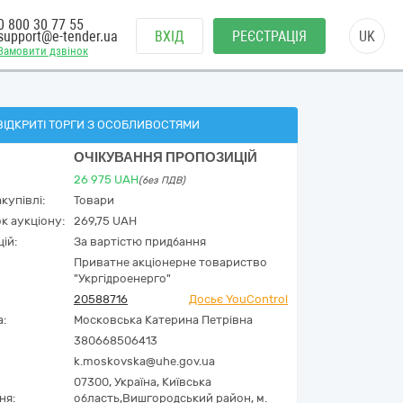
0 800 30 77 55
support@e-tender.ua
ВХІД
РЕЄСТРАЦІЯ
UK
Замовити дзвінок
ВІДКРИТІ ТОРГИ З ОСОБЛИВОСТЯМИ
ОЧІКУВАННЯ ПРОПОЗИЦІЙ
26 975
UAH
(без ПДВ)
купівлі:
Товари
к аукціону:
269,75 UAH
ій:
За вартістю придбання
Приватне акціонерне товариство
"Укргідроенерго"
20588716
Досьє YouControl
а:
Московська Катерина Петрівна
380668506413
k.moskovska@uhe.gov.ua
07300,
Україна
,
Київська
ня:
область,
Вишгородський район,
м.