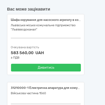
Вас може зацікавити
Шафа керування для насосного агрегату в комплекті з гідростатичним рівнеміром та цифровим перетворювачем тиску
Львівське міське комунальне підприємство
"Львівводоканал"
Очікувана вартість
583 560,00 UAH
з ПДВ
Дивитись
31210000-1 Електрична апаратура для комутування та захисту електричних кіл (Вимикач автоматичний триполюсний C32; Вимикач автоматичний триполюсний C40; Вимикач автоматичний триполюсний C50; Вимикач автоматичний однополюсний 10 А; Вимикач автоматичний однополюсний 16 А; Вимикач 2-клавішний; Вимикач 1-клавішний; Щит розподільчий Hager Volta 24 модулі (або квівалент))
Військова частина 1560