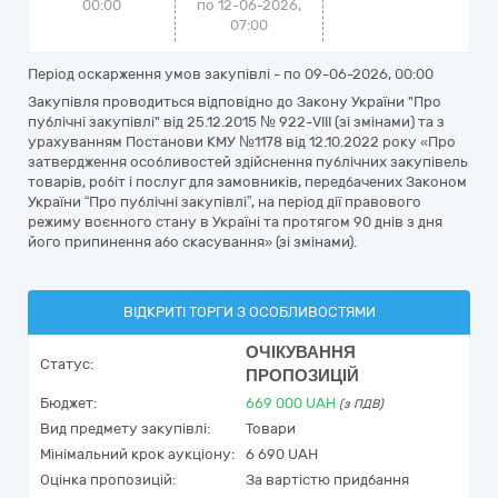
00:00
по 12-06-2026,
07:00
Період оскарження умов закупівлі - по
09-06-2026, 00:00
Закупівля проводиться відповідно до Закону України "Про
публічні закупівлі" від 25.12.2015 № 922-VIII (зі змінами) та з
урахуванням Постанови КМУ №1178 від 12.10.2022 року «Про
затвердження особливостей здійснення публічних закупівель
товарів, робіт і послуг для замовників, передбачених Законом
України “Про публічні закупівлі”, на період дії правового
режиму воєнного стану в Україні та протягом 90 днів з дня
його припинення або скасування» (зі змінами).
ВІДКРИТІ ТОРГИ З ОСОБЛИВОСТЯМИ
ОЧІКУВАННЯ
Статус:
ПРОПОЗИЦІЙ
Бюджет:
669 000
UAH
(з ПДВ)
Вид предмету закупівлі:
Товари
Мінімальний крок аукціону:
6 690 UAH
Оцінка пропозицій:
За вартістю придбання