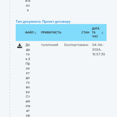
и.d
oc
x
Тип документа: Проект договору
ДАТА
ФАЙЛ
ПРИВАТНІСТЬ
СТАН
ТА
ЧАС
До
публічний
Експортовано:
04-06-
да
2026,
то
15:57:35
к 2
Пр
оє
кт
до
го
во
ру
Ст
абі
ліз
ат
ор