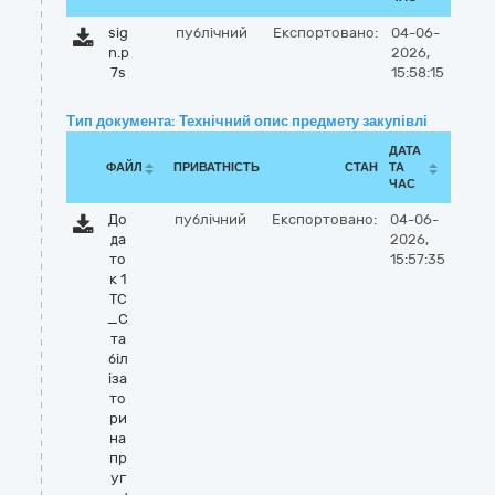
sig
публічний
Експортовано:
04-06-
n.p
2026,
7s
15:58:15
Тип документа: Технічний опис предмету закупівлі
ДАТА
ФАЙЛ
ПРИВАТНІСТЬ
СТАН
ТА
ЧАС
До
публічний
Експортовано:
04-06-
да
2026,
то
15:57:35
к 1
ТС
_С
та
біл
іза
то
ри
на
пр
уг