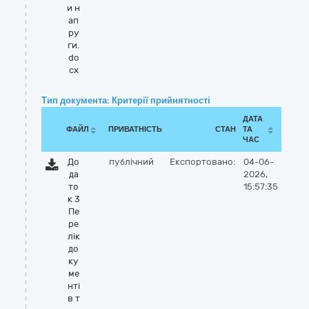
и н
ап
ру
ги.
do
cx
Тип документа: Критерії прийнятності
ДАТА
ФАЙЛ
ПРИВАТНІСТЬ
СТАН
ТА
ЧАС
До
публічний
Експортовано:
04-06-
да
2026,
то
15:57:35
к 3
Пе
ре
лік
до
ку
ме
нті
в т