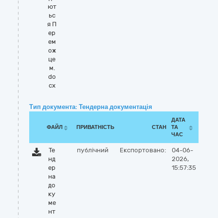
ют
ьс
я П
ер
ем
ож
це
м.
do
cx
Тип документа: Тендерна документація
ДАТА
ФАЙЛ
ПРИВАТНІСТЬ
СТАН
ТА
ЧАС
Те
публічний
Експортовано:
04-06-
нд
2026,
ер
15:57:35
на
до
ку
ме
нт