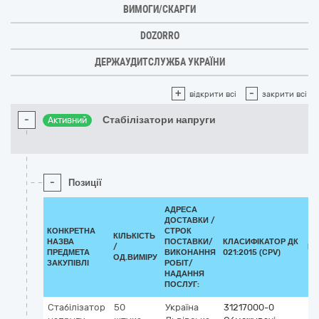
ВИМОГИ/СКАРГИ
DOZORRO
ДЕРЖАУДИТСЛУЖБА УКРАЇНИ
+
-
відкрити всі
закрити всі
-
Стабілізатори напруги
Активний
-
Позиції
АДРЕСА
ДОСТАВКИ /
КОНКРЕТНА
СТРОК
КІЛЬКІСТЬ
НАЗВА
ПОСТАВКИ/
КЛАСИФІКАТОР ДК
/
КЛ
ПРЕДМЕТА
ВИКОНАННЯ
021:2015 (CPV)
ОД.ВИМІРУ
ЗАКУПІВЛІ
РОБІТ/
НАДАННЯ
ПОСЛУГ:
Стабілізатор
50
Україна
31217000-0