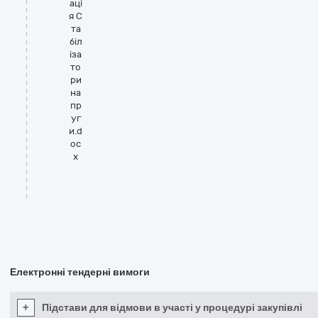
аці
я С
та
біл
іза
то
ри
на
пр
уг
и.d
oc
x
Електронні тендерні вимоги
+
Підстави для відмови в участі у процедурі закупівлі