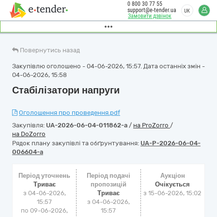
0 800 30 77 55
support@e-tender.ua
UK
Замовити дзвінок
Повернутись назад
Закупівлю оголошено - 04-06-2026, 15:57. Дата останніх змін -
04-06-2026, 15:58
Стабілізатори напруги
Оголошення про проведення.pdf
Закупівля:
UA-2026-06-04-011862-a
/
на ProZorro
/
на DoZorro
Рядок плану закупівлі та обґрунтування:
UA-P-2026-06-04-
006604-a
Період уточнень
Період подачі
Аукціон
Триває
пропозицій
Очікується
з 04-06-2026,
Триває
з
15-06-2026, 15:02
15:57
з 04-06-2026,
по 09-06-2026,
15:57