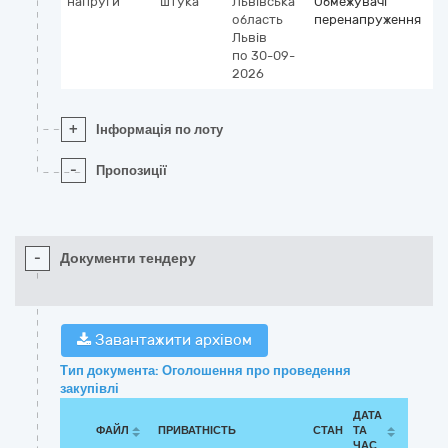
напруги
штука
Львівська
Обмежувачі
область
перенапруження
Львів
по 30-09-
2026
+
Інформація по лоту
-
Пропозиції
-
Документи тендеру
Завантажити архівом
Тип документа: Оголошення про проведення
закупівлі
ДАТА
ФАЙЛ
ПРИВАТНІСТЬ
СТАН
ТА
ЧАС