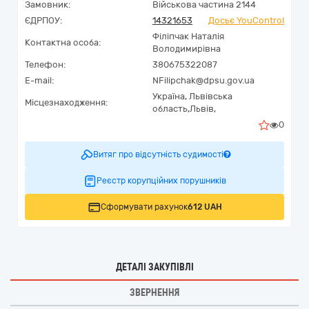
Замовник:
Військова частина 2144
ЄДРПОУ:
14321653
Досьє YouControl
Філіпчак Наталія
Контактна особа:
Володимирівна
Телефон:
380675322087
E-mail:
NFilipchak@dpsu.gov.ua
Україна
,
Львівська
Місцезнаходження:
область,
Львів,
0
Витяг про відсутність судимості
Реєстр корупційних порушників
Сформувати рахунок
612 UAH
ДЕТАЛІ ЗАКУПІВЛІ
ЗВЕРНЕННЯ