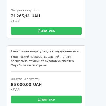
Очікувана вартість
31 263,12 UAH
з ПДВ
Дивитись
Електрична апаратура для комутування та захисту електричних кіл Корпус (31210000-1)
Український науково-дослідний інститут
спеціальної техніки та судових експертиз
Служби безпеки України
Очікувана вартість
85 000,00 UAH
з ПДВ
Дивитись