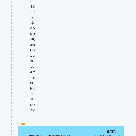
а-
аб
о і
н
ф
ор
ма
ції,
які
по
да
ют
ьс
я У
ча
сн
ик
о
м.
do
cx
Інші
ДАТА