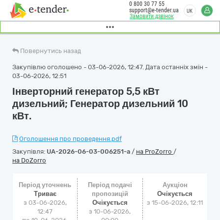
0 800 30 77 55
support@e-tender.ua
UK
Замовити дзвінок
Повернутись назад
Закупівлю оголошено - 03-06-2026, 12:47. Дата останніх змін -
03-06-2026, 12:51
Інверторний генератор 5,5 кВт
дизельний; Генератор дизельний 10
кВт.
Оголошення про проведення.pdf
Закупівля:
UA-2026-06-03-006251-a
/
на ProZorro
/
на DoZorro
Період уточнень
Період подачі
Аукціон
Триває
пропозицій
Очікується
з 03-06-2026,
Очікується
з
15-06-2026, 12:11
12:47
з 10-06-2026,