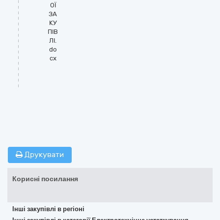
ОЇ
ЗА
КУ
ПІВ
ЛІ.
do
cx
Друкувати
Корисні посилання
Інші закупівлі в регіоні