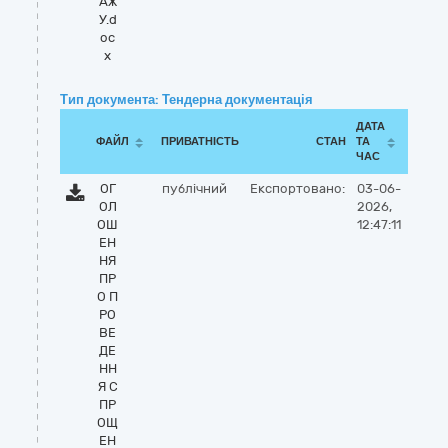
АЖ
У.d
oc
x
Тип документа: Тендерна документація
ДАТА
ФАЙЛ
ПРИВАТНІСТЬ
СТАН
ТА
ЧАС
ОГ
публічний
Експортовано:
03-06-
ОЛ
2026,
ОШ
12:47:11
ЕН
НЯ
ПР
О П
РО
ВЕ
ДЕ
НН
Я С
ПР
ОЩ
ЕН