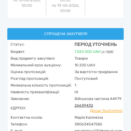
по 10-06-2026,
00:00
00:00
по 13-06-2026,
00:00
СПРОЩЕНА ЗАКУПІВЛЯ
ПЕРІОД УТОЧНЕНЬ
Статус:
Бюджет:
1 020 000
UAH
(з ПДВ)
Вид предмету закупівлі:
Товари
Мінімальний крок аукціону:
10 200 UAH
Оцінка пропозицій:
За вартістю придбання
Розгляд пропозицій:
Поступовий
Мінімальна кількість пропозицій:
1
Наявність прекваліфікації:
Ні
Замовник:
Військова частина А4979
26639432
ЄДРПОУ:
Досьє YouControl
Контактна особа:
Марія Калінкіна
Телефон:
380634547582
E-mail:
mkalinkina230@gmail.com