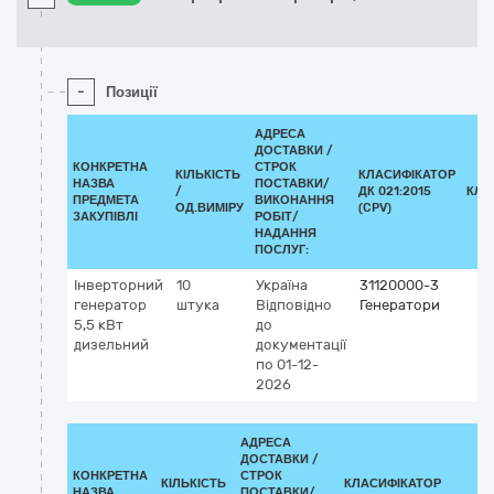
-
Позиції
АДРЕСА
ДОСТАВКИ /
КОНКРЕТНА
СТРОК
КІЛЬКІСТЬ
КЛАСИФІКАТОР
НАЗВА
ПОСТАВКИ/
/
ДК 021:2015
КЛА
ПРЕДМЕТА
ВИКОНАННЯ
ОД.ВИМІРУ
(CPV)
ЗАКУПІВЛІ
РОБІТ/
НАДАННЯ
ПОСЛУГ:
Інверторний
10
Україна
31120000-3
генератор
штука
Відповідно
Генератори
5,5 кВт
до
дизельний
документації
по 01-12-
2026
АДРЕСА
ДОСТАВКИ /
КОНКРЕТНА
СТРОК
КІЛЬКІСТЬ
КЛАСИФІКАТОР
НАЗВА
ПОСТАВКИ/