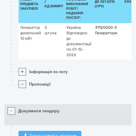
/
ДК 021:2015
КЛАСИ
ПРЕДМЕТА
ВИКОНАННЯ
ОД.ВИМІРУ
(CPV)
ЗАКУПІВЛІ
РОБІТ/
НАДАННЯ
ПОСЛУГ:
Генератор
2
Україна
31120000-3
дизельний
штука
Відповідно
Генератори
10 кВт
до
документації
по 01-12-
2026
+
Інформація по лоту
-
Пропозиції
-
Документи тендеру
Завантажити архівом