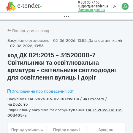
0 800 30 77 55
support@e-tender.ua
UK
Замовити дзвінок
Повернутись назад
Закупівлю оголошено - 02-06-2026, 10:55. Дата останніх змін
- 02-06-2026, 10:56
код ДК 021:2015 – 31520000-7
Світильники та освітлювальна
арматура - світильники світлодіодні
для освітлення вулиць і доріг
Оголошення про проведення.pdf
Закупівля:
UA-2026-06-02-003190-a
/
на ProZorro
/
на DoZorro
Рядок плану закупівлі та обґрунтування:
UA-P-2026-06-02-
003405-a
Період уточнень
Період подачі
Аукціон