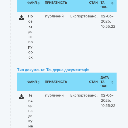
ФАЙЛ
ПРИВАТНІСТЬ
СТАН
ТА
ЧАС
Пр
публічний
Експортовано:
02-06-
оє
2026,
кт
10:55:22
до
го
во
ру.
do
cx
Тип документа: Тендерна документація
ДАТА
ФАЙЛ
ПРИВАТНІСТЬ
СТАН
ТА
ЧАС
Те
публічний
Експортовано:
02-06-
нд
2026,
ер
10:55:22
на
до
ку
ме