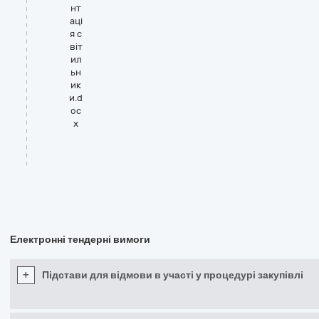
нт
аці
я с
віт
ил
ьн
ик
и.d
oc
x
Електронні тендерні вимоги
+
Підстави для відмови в участі у процедурі закупівлі