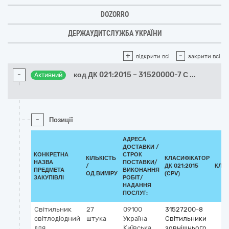
DOZORRO
ДЕРЖАУДИТСЛУЖБА УКРАЇНИ
+
-
відкрити всі
закрити всі
-
код ДК 021:2015 – 31520000-7 С
...
Активний
-
Позиції
АДРЕСА
ДОСТАВКИ /
КОНКРЕТНА
СТРОК
КІЛЬКІСТЬ
КЛАСИФІКАТОР
НАЗВА
ПОСТАВКИ/
/
ДК 021:2015
КЛА
ПРЕДМЕТА
ВИКОНАННЯ
ОД.ВИМІРУ
(CPV)
ЗАКУПІВЛІ
РОБІТ/
НАДАННЯ
ПОСЛУГ:
Світильник
27
09100
31527200-8
світлодіодний
штука
Україна
Світильники
для
Київська
зовнішнього