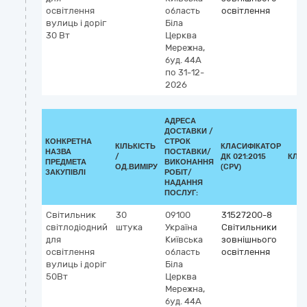
освітлення
область
освітлення
вулиць і доріг
Біла
30 Вт
Церква
Мережна,
буд. 44А
по 31-12-
2026
АДРЕСА
ДОСТАВКИ /
КОНКРЕТНА
СТРОК
КІЛЬКІСТЬ
КЛАСИФІКАТОР
НАЗВА
ПОСТАВКИ/
/
ДК 021:2015
КЛА
ПРЕДМЕТА
ВИКОНАННЯ
ОД.ВИМІРУ
(CPV)
ЗАКУПІВЛІ
РОБІТ/
НАДАННЯ
ПОСЛУГ:
Світильник
30
09100
31527200-8
світлодіодний
штука
Україна
Світильники
для
Київська
зовнішнього
освітлення
область
освітлення
вулиць і доріг
Біла
50Вт
Церква
Мережна,
буд. 44А