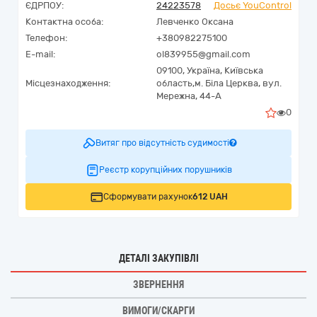
ЄДРПОУ:
24223578
Досьє YouControl
Контактна особа:
Левченко Оксана
Телефон:
+380982275100
E-mail:
ol839955@gmail.com
09100,
Україна
,
Київська
Місцезнаходження:
область,
м. Біла Церква,
вул.
Мережна, 44-А
0
Витяг про відсутність судимості
Реєстр корупційних порушників
Сформувати рахунок
612 UAH
ДЕТАЛІ ЗАКУПІВЛІ
ЗВЕРНЕННЯ
ВИМОГИ/СКАРГИ