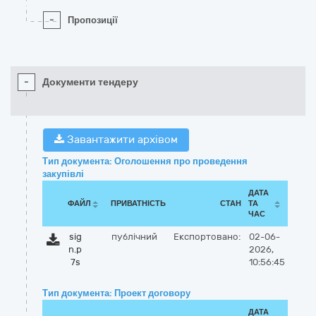
-
Пропозиції
-
Документи тендеру
Завантажити архівом
Тип документа: Оголошення про проведення
закупівлі
ДАТА
ФАЙЛ
ПРИВАТНІСТЬ
СТАН
ТА
ЧАС
sig
публічний
Експортовано:
02-06-
n.p
2026,
7s
10:56:45
Тип документа: Проект договору
ДАТА