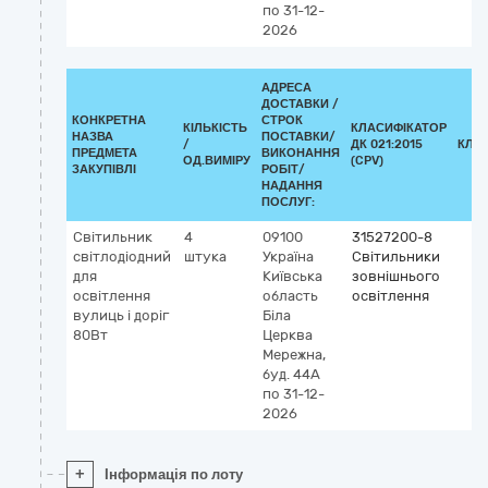
по 31-12-
2026
АДРЕСА
ДОСТАВКИ /
КОНКРЕТНА
СТРОК
КІЛЬКІСТЬ
КЛАСИФІКАТОР
НАЗВА
ПОСТАВКИ/
/
ДК 021:2015
КЛА
ПРЕДМЕТА
ВИКОНАННЯ
ОД.ВИМІРУ
(CPV)
ЗАКУПІВЛІ
РОБІТ/
НАДАННЯ
ПОСЛУГ:
Світильник
4
09100
31527200-8
світлодіодний
штука
Україна
Світильники
для
Київська
зовнішнього
освітлення
область
освітлення
вулиць і доріг
Біла
80Вт
Церква
Мережна,
буд. 44А
по 31-12-
2026
+
Інформація по лоту