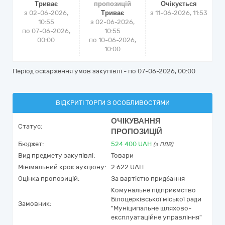
Триває
пропозицій
Очікується
з 02-06-2026,
Триває
з
11-06-2026, 11:53
10:55
з 02-06-2026,
по 07-06-2026,
10:55
00:00
по 10-06-2026,
10:00
Період оскарження умов закупівлі - по
07-06-2026, 00:00
ВІДКРИТІ ТОРГИ З ОСОБЛИВОСТЯМИ
ОЧІКУВАННЯ
Статус:
ПРОПОЗИЦІЙ
Бюджет:
524 400
UAH
(з ПДВ)
Вид предмету закупівлі:
Товари
Мінімальний крок аукціону:
2 622 UAH
Оцінка пропозицій:
За вартістю придбання
Комунальне підприємство
Білоцерківської міської ради
Замовник:
"Муніципальне шляхово-
експлуатаційне управління"