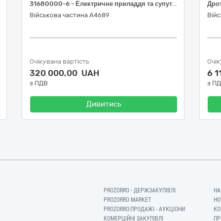
31680000-6 - Електричне приладдя та супутні товари до електричного обладнання
Дро
Військова частина А4689
Вій
Очікувана вартість
Очік
320 000,00 UAH
6 1
з ПДВ
з П
Дивитись
PROZORRO - ДЕРЖЗАКУПІВЛІ
НА
PROZORRO MARKET
НО
PROZORRO.ПРОДАЖІ - АУКЦІОНИ
КО
КОМЕРЦІЙНІ ЗАКУПІВЛІ
ПР