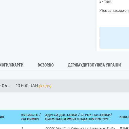
E-mail:
Місцезнаходжен
МОГИ/СКАРГИ
DOZORRO
ДЕРЖАУДИТСЛУЖБА УКРАЇНИ
t Q6
...
10 500
UAH
(з ПДВ)
КІЛЬКІСТЬ /
АДРЕСА ДОСТАВКИ /
СТРОК ПОСТАВКИ/
ВЛІ
КЛАСИ
ОД.ВИМІРУ
ВИКОНАННЯ РОБІТ/НАДАННЯ ПОСЛУГ:
1
01001
Україна
Київська область
м. Київ
3168