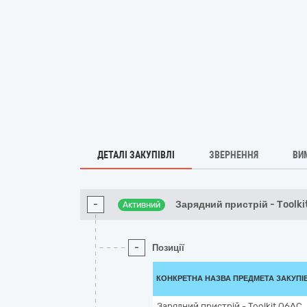
ДЕТАЛІ ЗАКУПІВЛІ
ЗВЕРНЕННЯ
ВИ
-
Зарядний пристрій - Тoolki
Активний
-
Позиції
КОНКРЕТНА НАЗВА ПРЕДМЕТА ЗАКУПІ
Зарядний пристрій - Тoolkit Q6AC