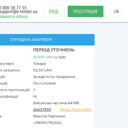
0 800 30 77 55
support@e-tender.ua
ВХІД
РЕЄСТРАЦІЯ
UK
Замовити дзвінок
СПРОЩЕНА ЗАКУПІВЛЯ
ПЕРІОД УТОЧНЕНЬ
10 500
UAH
(з ПДВ)
купівлі:
Товари
к аукціону:
52,50 UAH
ій:
За вартістю придбання
ицій:
Поступовий
кість пропозицій:
1
аліфікації:
Ні
Військова частина А4788
26637835
Досьє YouControl
а:
Микола Павленко
+380967152522