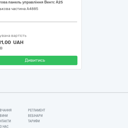
това панель управління Вентс А25
ськова частина А4885
увана вартість
11,00 UAH
ДВ
Дивитись
ВЧАННЯ
РЕГЛАМЕНТ
ВИНИ
ВЕБІНАРИ
НТАКТИ
ТАРИФИ
О НАС