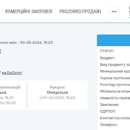
КОМЕРЦІЙНІ ЗАКУПІВЛІ
PROZORRO.ПРОДАЖІ
нніх змін - 30-05-2026, 10:23
C
Статус:
Бюджет:
Вид предмету за
Мінімальний кро
/
на DoZorro
Оцінка пропозиц
Розгляд пропоз
 пропозицій
Аукціон
Мінімальна кіль
ться
Очікується
6, 18:00
з
09-06-2026, 15:43
Наявність прекв
6, 00:00
Замовник:
ЄДРПОУ:
Контактна особ
Телефон: