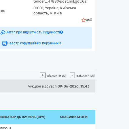
tender_4788@post.mil.gov.ua
01001,
Україна
,
Київська
ня:
область,
м. Київ
0
Витяг про відсутність судимості
Реєстр корупційних порушників
+
-
відкрити всі
закрити всі
Аукціон відбувся
09-06-2026, 15:43
ФІКАТОР ДК 021:2015 (CPV)
КЛАСИФІКАТОРИ
1500-8