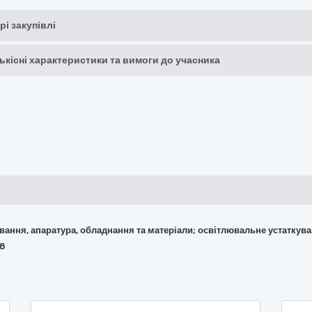
рі закупівлі
кількісні характеристики та вимоги до учасника
кування, апаратура, обладнання та матеріали; освітлювальне устаткув
88