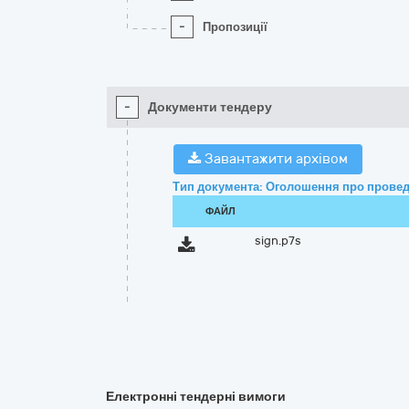
-
Пропозиції
-
Документи тендеру
Завантажити архівом
Тип документа: Оголошення про провед
ФАЙЛ
sign.p7s
Електронні тендерні вимоги