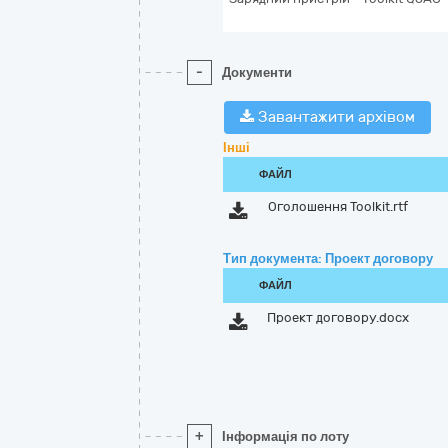
-
Документи
Завантажити архівом
Інші
ФАЙЛ
Оголошення Toolkit.rtf
Тип документа: Проект договору
ФАЙЛ
Проект договору.docx
+
Інформація по лоту