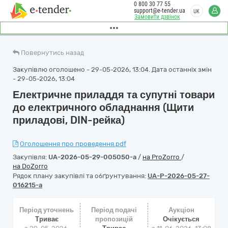
0 800 30 77 55
support@e-tender.ua
UK
Замовити дзвінок
Повернутись назад
Закупівлю оголошено - 29-05-2026, 13:04. Дата останніх змін
- 29-05-2026, 13:04
Електричне приладдя та супутні товари
до електричного обладнання (Щити
приладові, DIN-рейка)
Оголошення про проведення.pdf
Закупівля:
UA-2026-05-29-005050-a
/
на ProZorro
/
на DoZorro
Рядок плану закупівлі та обґрунтування:
UA-P-2026-05-27-
016215-a
Період уточнень
Період подачі
Аукціон
Триває
пропозицій
Очікується