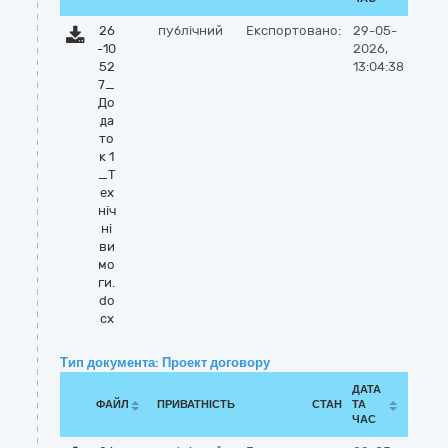
26
публічний
Експортовано:
29-05-
-10
2026,
52
13:04:38
7_
До
да
то
к 1
_Т
ех
ніч
ні
ви
мо
ги.
do
cx
Тип документа: Проект договору
ДАТА
ФАЙЛ
ПРИВАТНІСТЬ
СТАН
ТА
ЧАС