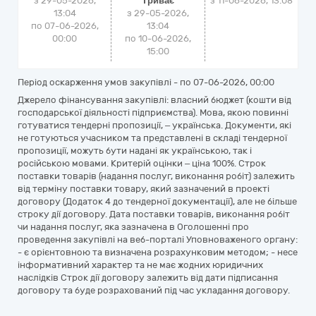
з 29-05-2026,
Триває
з
11-06-2026, 13:08
13:04
з 29-05-2026,
по 07-06-2026,
13:04
00:00
по 10-06-2026,
15:00
Період оскарження умов закупівлі - по
07-06-2026, 00:00
Джерело фінансування закупівлі: власний бюджет (кошти від
господарської діяльності підприємства). Мова, якою повинні
готуватися тендерні пропозиції, – українська. Документи, які
не готуються учасником та представлені в складі тендерної
пропозиції, можуть бути надані як українською, так і
російською мовами. Критерій оцінки – ціна 100%. Строк
поставки товарів (надання послуг, виконання робіт) залежить
від терміну поставки товару, який зазначений в проекті
договору (Додаток 4 до тендерної документації), але не більше
строку дії договору. Дата поставки товарів, виконання робіт
чи надання послуг, яка зазначена в Оголошенні про
проведення закупівлі на веб-порталі Уповноваженого органу:
- є орієнтовною та визначена розрахунковим методом; - несе
інформативний характер та не має жодних юридичних
наслідків Строк дії договору залежить від дати підписання
договору та буде розрахований під час укладання договору.