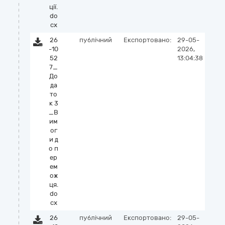
ції.
do
cx
26
публічний
Експортовано:
29-05-
-10
2026,
52
13:04:38
7_
До
да
то
к 3
_В
им
ог
и д
о п
ер
ем
ож
ця.
do
cx
26
публічний
Експортовано:
29-05-