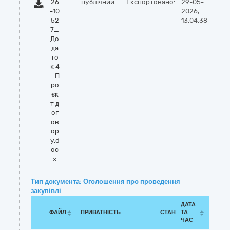
26
публічний
Експортовано:
29-05-
-10
2026,
52
13:04:38
7_
До
да
то
к 4
_П
ро
єк
т д
ог
ов
ор
у.d
oc
x
Тип документа: Оголошення про проведення
закупівлі
ДАТА
ФАЙЛ
ПРИВАТНІСТЬ
СТАН
ТА
ЧАС