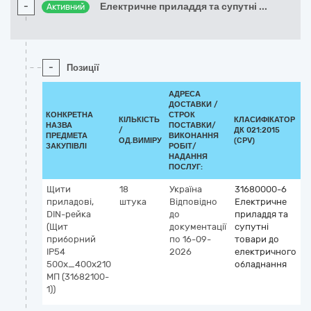
-
Електричне приладдя та супутні
...
Активний
-
Позиції
АДРЕСА
ДОСТАВКИ /
КОНКРЕТНА
СТРОК
КІЛЬКІСТЬ
КЛАСИФІКАТОР
НАЗВА
ПОСТАВКИ/
/
ДК 021:2015
К
ПРЕДМЕТА
ВИКОНАННЯ
ОД.ВИМІРУ
(CPV)
ЗАКУПІВЛІ
РОБІТ/
НАДАННЯ
ПОСЛУГ:
Щити
18
Україна
31680000-6
приладові,
штука
Відповідно
Електричне
DIN-рейка
до
приладдя та
(Щит
документації
супутні
приборний
по 16-09-
товари до
IP54
2026
електричного
500х_400х210
обладнання
МП (31682100-
1))