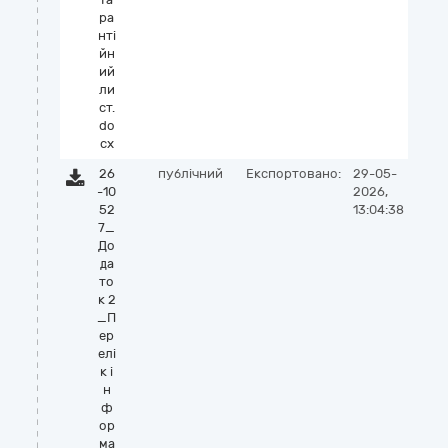
ра
нті
йн
ий
ли
ст.
do
cx
26
публічний
Експортовано:
29-05-
-10
2026,
52
13:04:38
7_
До
да
то
к 2
_П
ер
елі
к і
н
ф
ор
ма