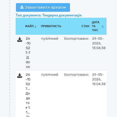
Завантажити архівом
Тип документа: Тендерна документація
ДАТА
ФАЙЛ
ПРИВАТНІСТЬ
СТАН
ТА
ЧАС
26
публічний
Експортовано:
29-05-
-10
2026,
52
13:04:38
7-Т
Д.
do
cx
26
публічний
Експортовано:
29-05-
-10
2026,
52
13:04:38
7_
До
да
то
к 1.
1_
Га