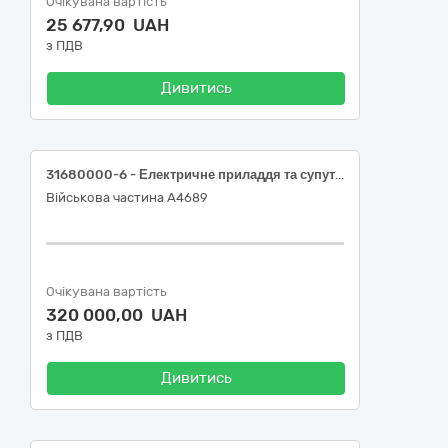
Очікувана вартість
25 677,90 UAH
з ПДВ
Дивитись
31680000-6 - Електричне приладдя та супутні товари до електричного обладнання
Військова частина А4689
Очікувана вартість
320 000,00 UAH
з ПДВ
Дивитись