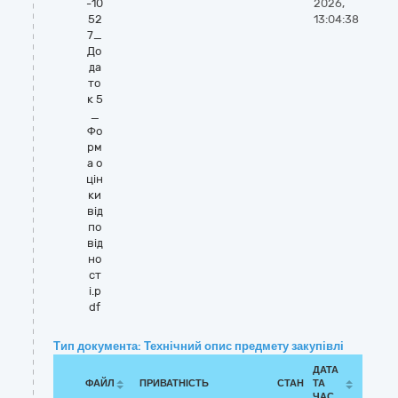
-10
2026,
52
13:04:38
7_
До
да
то
к 5
_
Фо
рм
а о
цін
ки
від
по
від
но
ст
і.p
df
Тип документа: Технічний опис предмету закупівлі
ДАТА
ФАЙЛ
ПРИВАТНІСТЬ
СТАН
ТА
ЧАС