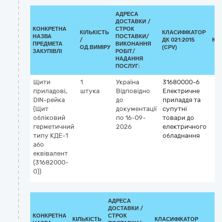
АДРЕСА
ДОСТАВКИ /
КОНКРЕТНА
СТРОК
КІЛЬКІСТЬ
КЛАСИФІКАТОР
НАЗВА
ПОСТАВКИ/
/
ДК 021:2015
КЛ
ПРЕДМЕТА
ВИКОНАННЯ
ОД.ВИМІРУ
(CPV)
ЗАКУПІВЛІ
РОБІТ/
НАДАННЯ
ПОСЛУГ:
Щити
1
Україна
31680000-6
приладові,
штука
Відповідно
Електричне
DIN-рейка
до
приладдя та
(Щит
документації
супутні
обліковий
по 16-09-
товари до
герметичний
2026
електричного
типу КДЕ-1
обладнання
або
еквівалент
(31682000-
0))
АДРЕСА
ДОСТАВКИ /
КОНКРЕТНА
СТРОК
КІЛЬКІСТЬ
КЛАСИФІКАТОР