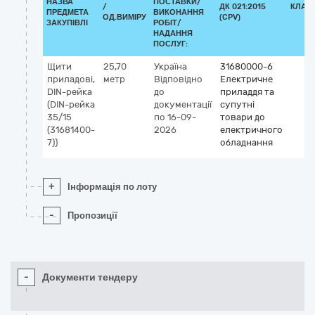
НАЗВА
ПОСТАВКИ/
/
ДК 021:2015
КЛАС
ПРЕДМЕТА
ВИКОНАННЯ
ОД.ВИМІРУ
(CPV)
ЗАКУПІВЛІ
РОБІТ/
НАДАННЯ
ПОСЛУГ:
Щити
25,70
Україна
31680000-6
приладові,
метр
Відповідно
Електричне
DIN-рейка
до
приладдя та
(DIN-рейка
документації
супутні
35/15
по 16-09-
товари до
(31681400-
2026
електричного
7))
обладнання
+
Інформація по лоту
-
Пропозиції
-
Документи тендеру