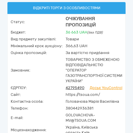
ВІДКРИТІ ТОРГИ З ОСОБЛИВОСТЯМИ
ОЧІКУВАННЯ
Статус:
ПРОПОЗИЦІЙ
Бюджет:
36 663
UAH
(без ПДВ)
Вид предмету закупівлі:
Товари
Мінімальний крок аукціону:
366,63 UAH
Оцінка пропозицій:
За вартістю придбання
ТОВАРИСТВО З ОБМЕЖЕНОЮ
ВІДПОВІДАЛЬНІСТЮ
Замовник:
"ОПЕРАТОР
ГАЗОТРАНСПОРТНОЇ СИСТЕМИ
УКРАЇНИ"
ЄДРПОУ:
42795490
Досьє YouControl
Сайт:
https://tsoua.com/
Контактна особа:
Головачова Марія Василівна
Телефон:
380442936381
GOLOVACHOVA-
E-mail:
MV@TSOUA.COM
Україна
,
Київська
Місцезнаходження:
область,
Київ,