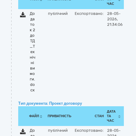
ЧАС
До
публічний
Експортовано:
28-05-
да
2026,
то
21:34:06
к 2
до
ТД
_Т
ех
ніч
ні
ви
мо
ги.
do
cx
Тип документа: Проект договору
ДАТА
ФАЙЛ
ПРИВАТНІСТЬ
СТАН
ТА
ЧАС
До
публічний
Експортовано:
28-05-
да
2026,