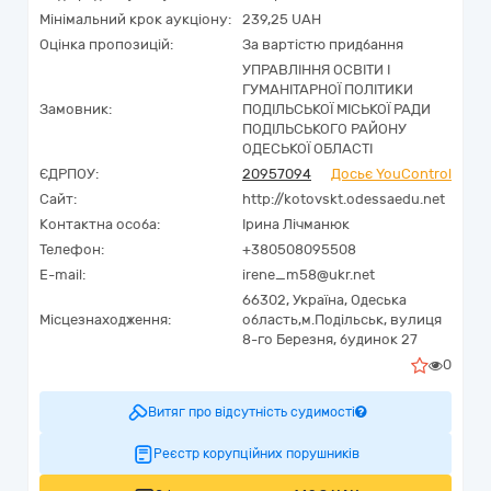
Мінімальний крок аукціону:
239,25 UAH
Оцінка пропозицій:
За вартістю придбання
УПРАВЛІННЯ ОСВІТИ І
ГУМАНІТАРНОЇ ПОЛІТИКИ
Замовник:
ПОДІЛЬСЬКОЇ МІСЬКОЇ РАДИ
ПОДІЛЬСЬКОГО РАЙОНУ
ОДЕСЬКОЇ ОБЛАСТІ
ЄДРПОУ:
20957094
Досьє YouControl
Сайт:
http://kotovskt.odessaedu.net
Контактна особа:
Ірина Лічманюк
Телефон:
+380508095508
E-mail:
irene_m58@ukr.net
66302,
Україна
,
Одеська
Місцезнаходження:
область,
м.Подільськ,
вулиця
8-го Березня, будинок 27
0
Витяг про відсутність судимості
Реєстр корупційних порушників