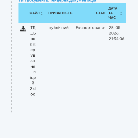
Тип документа: Тендерна документація
ДАТА
ФАЙЛ
ПРИВАТНІСТЬ
СТАН
ТА
ЧАС
ТД
публічний
Експортовано:
28-05-
_Б
2026,
ло
21:34:06
к к
ер
ув
ан
ня
_л
іце
й
2.d
oc