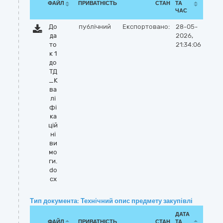
ФАЙЛ
ПРИВАТНІСТЬ
СТАН
ТА
ЧАС
До
публічний
Експортовано:
28-05-
да
2026,
то
21:34:06
к 1
до
ТД
_К
ва
лі
фі
ка
цій
ні
ви
мо
ги.
do
cx
Тип документа: Технічний опис предмету закупівлі
ДАТА
ФАЙЛ
ПРИВАТНІСТЬ
СТАН
ТА