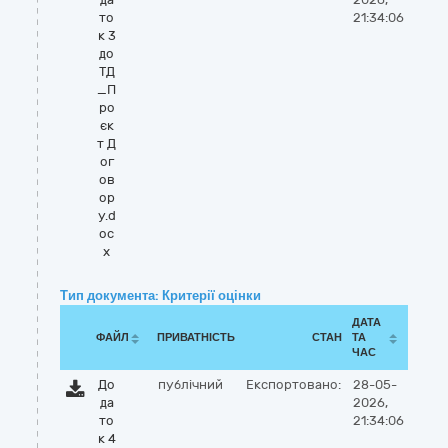
то
21:34:06
к 3
до
ТД
_П
ро
єк
т Д
ог
ов
ор
у.d
oc
x
Тип документа: Критерії оцінки
ДАТА
ФАЙЛ
ПРИВАТНІСТЬ
СТАН
ТА
ЧАС
До
публічний
Експортовано:
28-05-
да
2026,
то
21:34:06
к 4