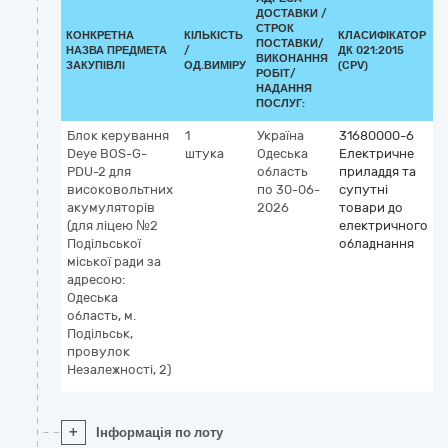
ДОСТАВКИ /
СТРОК
КОНКРЕТНА
КІЛЬКІСТЬ
КЛАСИФІКАТОР
ПОСТАВКИ/
НАЗВА ПРЕДМЕТА
/
ДК 021:2015
К
ВИКОНАННЯ
ЗАКУПІВЛІ
ОД.ВИМІРУ
(CPV)
РОБІТ/
НАДАННЯ
ПОСЛУГ:
Блок керування
1
Україна
31680000-6
Deye BOS-G-
штука
Одеська
Електричне
PDU-2 для
область
приладдя та
високовольтних
по 30-06-
супутні
акумуляторів
2026
товари до
(для ліцею №2
електричного
Подільської
обладнання
міської ради за
адресою:
Одеська
область, м.
Подільськ,
провулок
Незалежності, 2)
+
Інформація по лоту