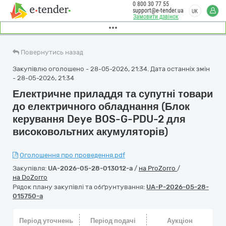
0 800 30 77 55
support@e-tender.ua
UK
Замовити дзвінок
Повернутись назад
Закупівлю оголошено - 28-05-2026, 21:34. Дата останніх змін
- 28-05-2026, 21:34
Електричне приладдя та супутні товари
до електричного обладнання (Блок
керування Deye BOS-G-PDU-2 для
високовольтних акумуляторів)
Оголошення про проведення.pdf
Закупівля:
UA-2026-05-28-013012-a
/
на ProZorro
/
на DoZorro
Рядок плану закупівлі та обґрунтування:
UA-P-2026-05-28-
015750-a
Період уточнень
Період подачі
Аукціон