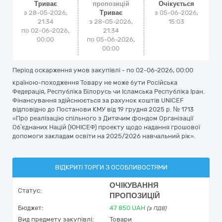
Триває
пропозицій
Очікується
з 28-05-2026,
Триває
з
05-06-2026,
21:34
з 28-05-2026,
15:03
по 02-06-2026,
21:34
00:00
по 05-06-2026,
00:00
Період оскарження умов закупівлі - по
02-06-2026, 00:00
країною-походження Товару не може бути Російська
Федерація, Республіка Білорусь чи Ісламська Республіка Іран.
Фінансування здійснюється за рахунок коштів UNICEF
відповідно до Постанови КМУ від 19 грудня 2025 р. № 1713
«Про реалізацію спільного з Дитячим фондом Організації
Об’єднаних Націй (ЮНІСЕФ) проекту щодо надання грошової
допомоги закладам освіти на 2025/2026 навчальний рік».
ВІДКРИТІ ТОРГИ З ОСОБЛИВОСТЯМИ
ОЧІКУВАННЯ
Статус:
ПРОПОЗИЦІЙ
Бюджет:
47 850
UAH
(з ПДВ)
Вид предмету закупівлі:
Товари