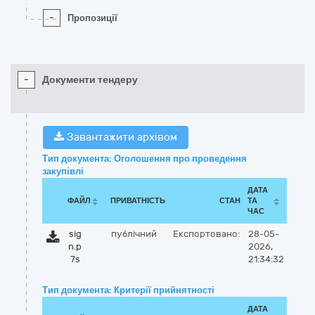
-
Пропозиції
-
Документи тендеру
Завантажити архівом
Тип документа: Оголошення про проведення
закупівлі
ДАТА
ФАЙЛ
ПРИВАТНІСТЬ
СТАН
ТА
ЧАС
sig
публічний
Експортовано:
28-05-
n.p
2026,
7s
21:34:32
Тип документа: Критерії прийнятності
ДАТА