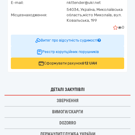
E-mail:
nkttender@ukr.net
54034,
Україна
,
Миколаївська
Місцезнаходження:
область,
місто Миколаїв,
вул.
Ковальська, 199
0
Витяг про відсутність судимості
Реєстр корупційних порушників
Сформувати рахунок
612 UAH
ДЕТАЛІ ЗАКУПІВЛІ
ЗВЕРНЕННЯ
ВИМОГИ/СКАРГИ
DOZORRO
ДЕРЖАУДИТСЛУЖБА УКРАЇНИ