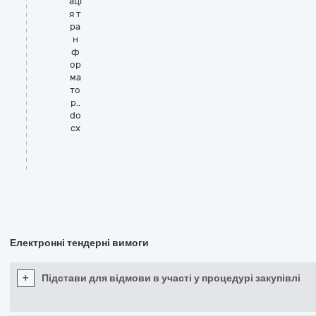
аці
я т
ра
н
ф
ор
ма
то
р..
do
cx
Електронні тендерні вимоги
+
Підстави для відмови в участі у процедурі закупівлі