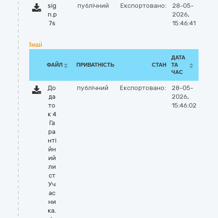
sig
публічний
Експортовано:
28-05-
n.p
2026,
7s
15:46:41
Інші
ДАТА
ФАЙЛ
ПРИВАТНІСТЬ
СТАН
ТА
ЧАС
До
публічний
Експортовано:
28-05-
да
2026,
то
15:46:02
к 4
Га
ра
нті
йн
ий
ли
ст
Уч
ас
ни
ка.