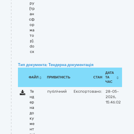
ру
(тр
ан
сф
ор
ма
то
р).
do
cx
Тип документа: Тендерна документація
ДАТА
ФАЙЛ
ПРИВАТНІСТЬ
СТАН
ТА
ЧАС
Те
публічний
Експортовано:
28-05-
нд
2026,
ер
15:46:02
на
до
ку
ме
нт