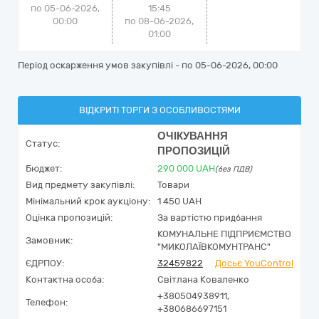
по 05-06-2026,
15:45
00:00
по 08-06-2026,
01:00
Період оскарження умов закупівлі - по
05-06-2026, 00:00
ВІДКРИТІ ТОРГИ З ОСОБЛИВОСТЯМИ
ОЧІКУВАННЯ
Статус:
ПРОПОЗИЦІЙ
Бюджет:
290 000
UAH
(без ПДВ)
Вид предмету закупівлі:
Товари
Мінімальний крок аукціону:
1 450 UAH
Оцінка пропозицій:
За вартістю придбання
КОМУНАЛЬНЕ ПІДПРИЄМСТВО
Замовник:
"МИКОЛАЇВКОМУНТРАНС"
ЄДРПОУ:
32459822
Досьє YouControl
Контактна особа:
Світлана Коваленко
+380504938911,
Телефон:
+380686697151