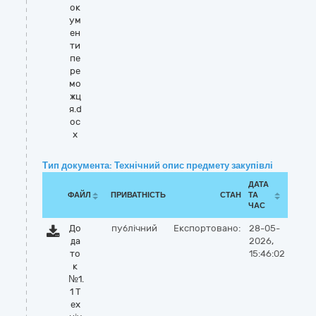
ок
ум
ен
ти
пе
ре
мо
жц
я.d
oc
x
Тип документа: Технічний опис предмету закупівлі
ДАТА
ФАЙЛ
ПРИВАТНІСТЬ
СТАН
ТА
ЧАС
До
публічний
Експортовано:
28-05-
да
2026,
то
15:46:02
к
№1.
1 Т
ех