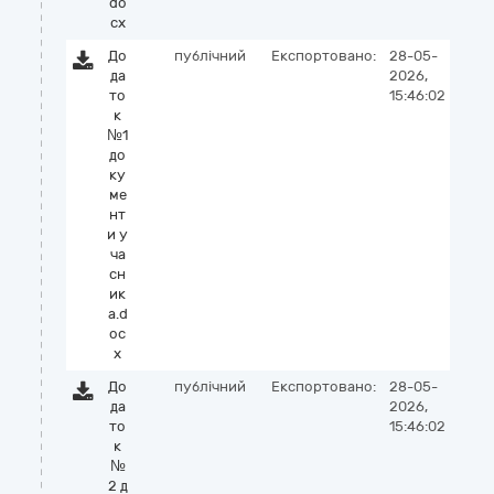
do
cx
До
публічний
Експортовано:
28-05-
да
2026,
то
15:46:02
к
№1
до
ку
ме
нт
и у
ча
сн
ик
а.d
oc
x
До
публічний
Експортовано:
28-05-
да
2026,
то
15:46:02
к
№
2 д