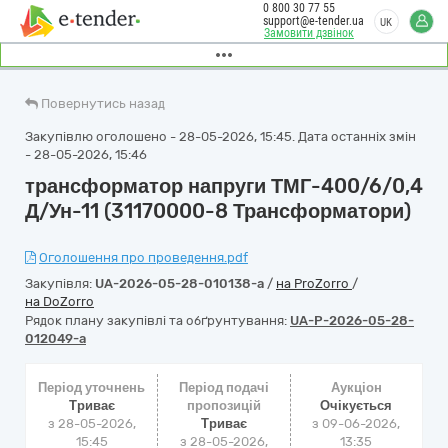
0 800 30 77 55
support@e-tender.ua
UK
Замовити дзвінок
Повернутись назад
Закупівлю оголошено - 28-05-2026, 15:45. Дата останніх змін
- 28-05-2026, 15:46
трансформатор напруги ТМГ-400/6/0,4
Д/Ун-11 (31170000-8 Трансформатори)
Оголошення про проведення.pdf
Закупівля:
UA-2026-05-28-010138-a
/
на ProZorro
/
на DoZorro
Рядок плану закупівлі та обґрунтування:
UA-P-2026-05-28-
012049-a
Період уточнень
Період подачі
Аукціон
Триває
пропозицій
Очікується
з 28-05-2026,
Триває
з
09-06-2026,
15:45
з 28-05-2026,
13:35