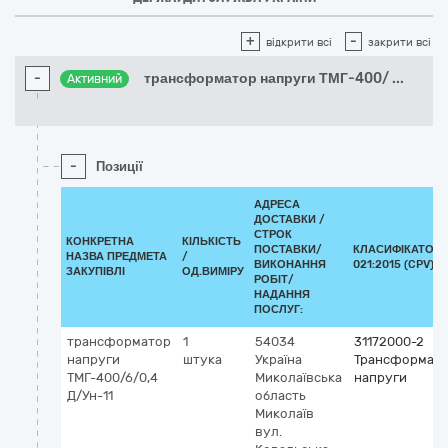
+
-
відкрити всі
закрити всі
-
трансформатор напруги ТМГ-400/
...
Активний
-
Позиції
АДРЕСА
ДОСТАВКИ /
СТРОК
КОНКРЕТНА
КІЛЬКІСТЬ
ПОСТАВКИ/
КЛАСИФІКАТОР 
НАЗВА ПРЕДМЕТА
/
ВИКОНАННЯ
021:2015 (CPV)
ЗАКУПІВЛІ
ОД.ВИМІРУ
РОБІТ/
НАДАННЯ
ПОСЛУГ:
трансформатор
1
54034
31172000-2
напруги
штука
Україна
Трансформат
ТМГ-400/6/0,4
Миколаївська
напруги
Д/Ун-11
область
Миколаїв
вул.