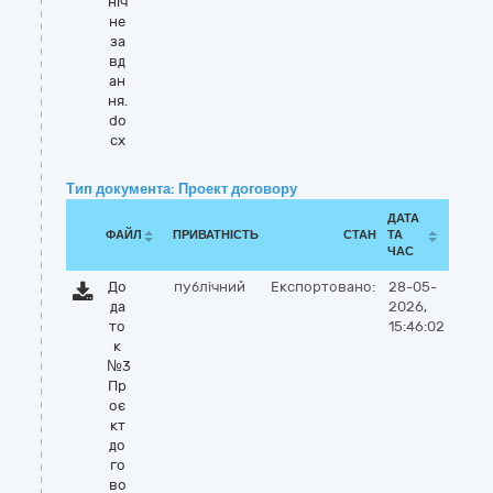
ніч
не
за
вд
ан
ня.
do
cx
Тип документа: Проект договору
ДАТА
ФАЙЛ
ПРИВАТНІСТЬ
СТАН
ТА
ЧАС
До
публічний
Експортовано:
28-05-
да
2026,
то
15:46:02
к
№3
Пр
оє
кт
до
го
во