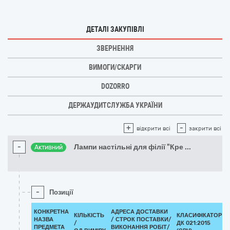
ДЕТАЛІ ЗАКУПІВЛІ
ЗВЕРНЕННЯ
ВИМОГИ/СКАРГИ
DOZORRO
ДЕРЖАУДИТСЛУЖБА УКРАЇНИ
+
-
відкрити всі
закрити всі
-
Лампи настільні для філії "Кре
...
Активний
-
Позиції
КОНКРЕТНА
АДРЕСА ДОСТАВКИ
КІЛЬКІСТЬ
КЛАСИФІКАТОР
НАЗВА
/
СТРОК ПОСТАВКИ/
/
ДК 021:2015
ПРЕДМЕТА
ВИКОНАННЯ РОБІТ/