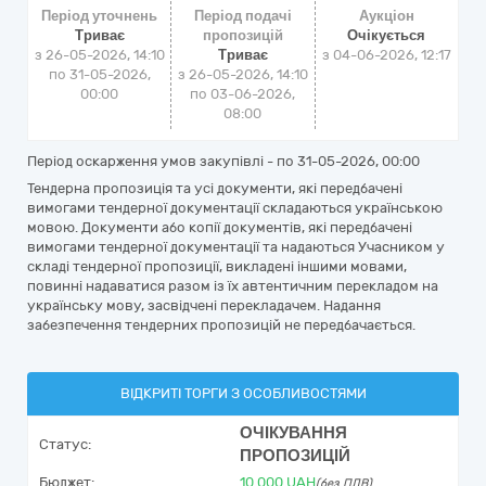
Період уточнень
Період подачі
Аукціон
Триває
пропозицій
Очікується
з 26-05-2026, 14:10
Триває
з
04-06-2026, 12:17
по 31-05-2026,
з 26-05-2026, 14:10
00:00
по 03-06-2026,
08:00
Період оскарження умов закупівлі - по
31-05-2026, 00:00
Тендерна пропозиція та усі документи, які передбачені
вимогами тендерної документації складаються українською
мовою. Документи або копії документів, які передбачені
вимогами тендерної документації та надаються Учасником у
складі тендерної пропозиції, викладені іншими мовами,
повинні надаватися разом із їх автентичним перекладом на
українську мову, засвідчені перекладачем. Надання
забезпечення тендерних пропозицій не передбачається.
ВІДКРИТІ ТОРГИ З ОСОБЛИВОСТЯМИ
ОЧІКУВАННЯ
Статус:
ПРОПОЗИЦІЙ
Бюджет:
10 000
UAH
(без ПДВ)