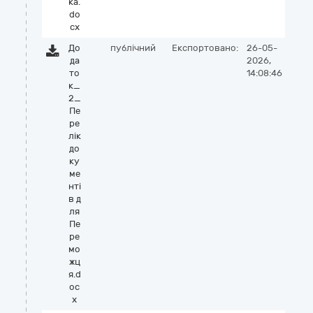
ка.
do
cx
До
публічний
Експортовано:
26-05-
да
2026,
то
14:08:46
к_
2_
Пе
ре
лік
до
ку
ме
нті
в д
ля
Пе
ре
мо
жц
я.d
oc
x