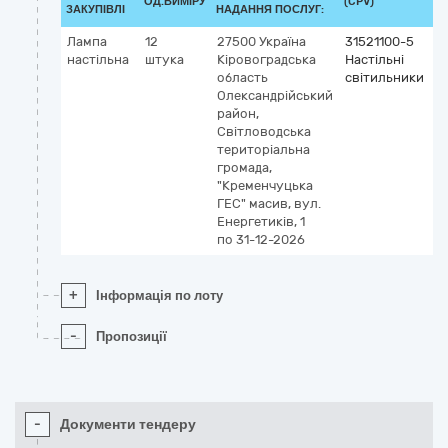
ОД.ВИМІРУ
(CPV)
ЗАКУПІВЛІ
НАДАННЯ ПОСЛУГ:
Лампа
12
27500
Україна
31521100-5
настільна
штука
Кіровоградська
Настільні
область
світильники
Олександрійський
район,
Світловодська
територіальна
громада,
"Кременчуцька
ГЕС" масив, вул.
Енергетиків, 1
по 31-12-2026
+
Інформація по лоту
-
Пропозиції
-
Документи тендеру