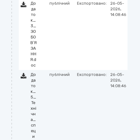
До
публічний
Експортовано:
26-05-
да
2026,
то
14:08:46
к_
3_
ЗО
БО
В’Я
ЗА
НН
Я.d
oc
До
публічний
Експортовано:
26-05-
да
2026,
то
14:08:46
к_
5_
Те
хні
чн
а_
сп
ец
и