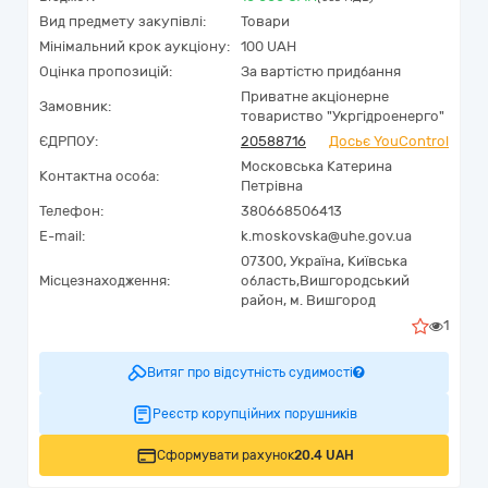
Вид предмету закупівлі:
Товари
Мінімальний крок аукціону:
100 UAH
Оцінка пропозицій:
За вартістю придбання
Приватне акціонерне
Замовник:
товариство "Укргідроенерго"
ЄДРПОУ:
20588716
Досьє YouControl
Московська Катерина
Контактна особа:
Петрівна
Телефон:
380668506413
E-mail:
k.moskovska@uhe.gov.ua
07300,
Україна
,
Київська
Місцезнаходження:
область,
Вишгородський
район,
м. Вишгород
1
Витяг про відсутність судимості
Реєстр корупційних порушників
Сформувати рахунок
20.4 UAH