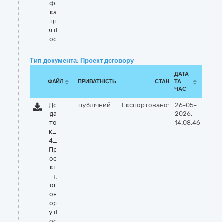
фі
ка
ці
я.d
oc
Тип документа: Проект договору
ДАТА
ФАЙЛ
ПРИВАТНІСТЬ
СТАН
ТА
ЧАС
До
публічний
Експортовано:
26-05-
да
2026,
то
14:08:46
к_
4_
Пр
оє
кт
_д
ог
ов
ор
у.d
oc