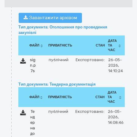
Завантажити архівом
Тип документа: Оголошення про проведення
закупівлі
ДАТА
ФАЙЛ
ПРИВАТНІСТЬ
СТАН
ТА
ЧАС
sig
публічний
Експортовано:
26-05-
n.p
2026,
7s
14:10:24
Тип документа: Тендерна документація
ДАТА
ФАЙЛ
ПРИВАТНІСТЬ
СТАН
ТА
ЧАС
Те
публічний
Експортовано:
26-05-
нд
2026,
ер
14:08:46
на
до