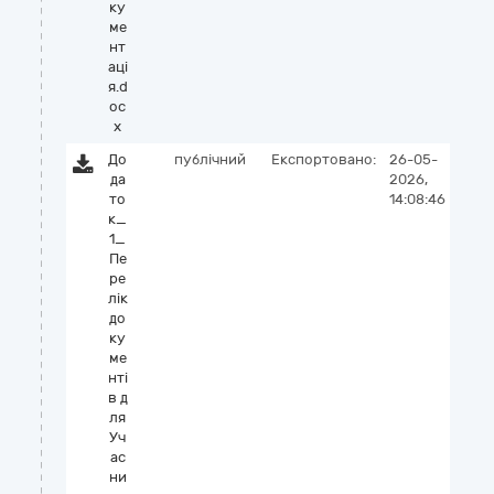
ку
ме
нт
аці
я.d
oc
x
До
публічний
Експортовано:
26-05-
да
2026,
то
14:08:46
к_
1_
Пе
ре
лік
до
ку
ме
нті
в д
ля
Уч
ас
ни