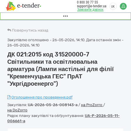
0 800 30 77 55
support@e-tender.ua
UK
Замовити дзвінок
Повернутись назад
Закупівлю оголошено - 26-05-2026, 14:10. Дата останніх змін -
26-05-2026, 14:10
ДК 021:2015 код 31520000-7
Світильники та освітлювальна
арматура (Лампи настільні для філії
"Кременчуцька ГЕС" ПрАТ
"Укргідроенерго")
Оголошення про проведення.pdf
Закупівля:
UA-2026-05-26-008143-a
/
на ProZorro
/
на DoZorro
Рядок плану закупівлі та обґрунтування:
UA-P-2026-05-11-
006661-a