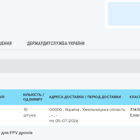
ШЕННЯ
ДЕРЖАУДИТСЛУЖБА УКРАЇНИ
КІЛЬКІСТЬ /
ВЛІ
АДРЕСА ДОСТАВКИ / ПЕРІОД ДОСТАВКИ
КЛАСИ
ОД.ВИМІРУ
10
00000
,
Україна
,
Хмельницька область
3143
штука
,
-
,
-
Елек
по 05-07-2026
 для FPV дронів