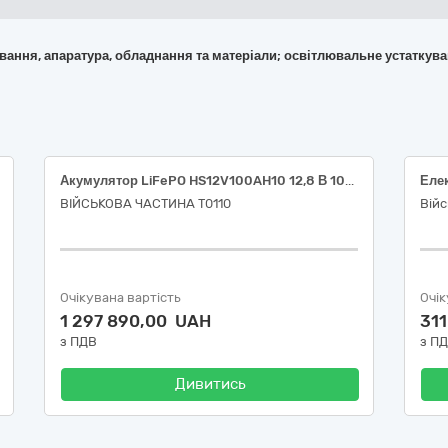
кування, апаратура, обладнання та матеріали; освітлювальне устаткув
Акумулятор LiFePO HS12V100AH10 12,8 В 100A * год з Bluetooth або еквівалент (31430000-9 - Електричні акумулятори)
ВІЙСЬКОВА ЧАСТИНА Т0110
Війс
Очікувана вартість
Очік
1 297 890,00 UAH
31
з ПДВ
з П
Дивитись