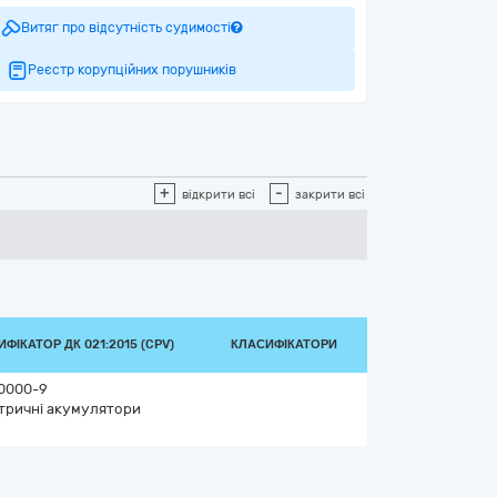
Витяг про відсутність судимості
Реєстр корупційних порушників
+
-
відкрити всі
закрити всі
ФІКАТОР ДК 021:2015 (CPV)
КЛАСИФІКАТОРИ
0000-9
тричні акумулятори