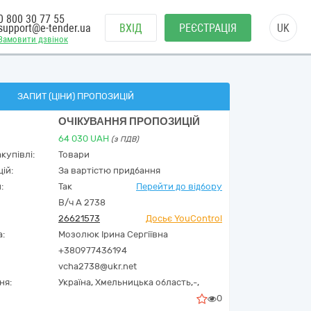
0 800 30 77 55
support@e-tender.ua
ВХІД
РЕЄСТРАЦІЯ
UK
Замовити дзвінок
ЗАПИТ (ЦІНИ) ПРОПОЗИЦІЙ
ОЧІКУВАННЯ ПРОПОЗИЦІЙ
64 030
UAH
(з ПДВ)
купівлі:
Товари
ій:
За вартістю придбання
:
Так
Перейти до відбору
В/ч А 2738
26621573
Досьє YouControl
а:
Мозолюк Ірина Сергіївна
+380977436194
vcha2738@ukr.net
ня:
Україна
,
Хмельницька область,
-,
0