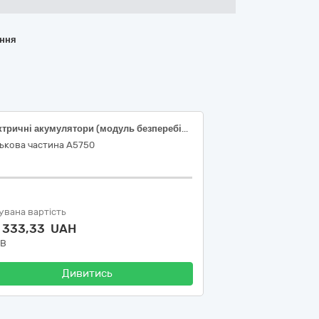
ання
Електричні акумулятори (модуль безперебійного живлення)
ькова частина А5750
увана вартість
1 333,33 UAH
ДВ
Дивитись