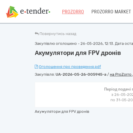
PROZORRO
PROZORRO MARKET
Повернутись назад
Закупівлю оголошено - 26-05-2026, 12:13. Дата остан
Акумулятори для FPV дронів
Оголошення про проведення.pdf
Закупівля:
UA-2026-05-26-005945-a
/
на ProZorro
Період подачі
з 26-05-202
по 31-05-202
Акумулятори для FPV дронів