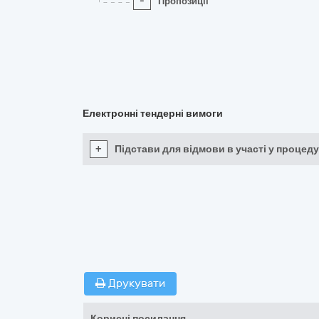
-
Пропозиції
Електронні тендерні вимоги
+
Підстави для відмови в участі у процеду
Друкувати
Корисні посилання