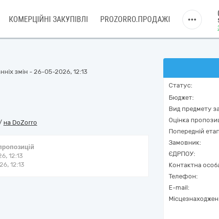
КОМЕРЦІЙНІ ЗАКУПІВЛІ
PROZORRO.ПРОДАЖІ
ніх змін - 26-05-2026, 12:13
Статус:
Бюджет:
Вид предмету за
Оцінка пропозиц
/
на DoZorro
Попередній етап
Замовник:
 пропозицій
ЄДРПОУ:
6, 12:13
6, 12:13
Контактна особ
Телефон:
E-mail:
Місцезнаходжен