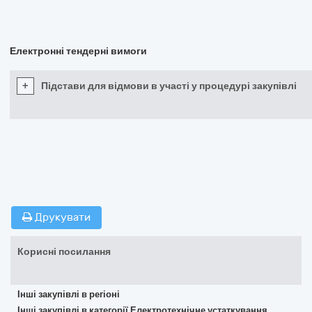
Електронні тендерні вимоги
+
Підстави для відмови в участі у процедурі закупівлі
Друкувати
Корисні посилання
Інші закупівлі в регіоні
Інші закупівлі в категорії Електротехнічне устаткування,