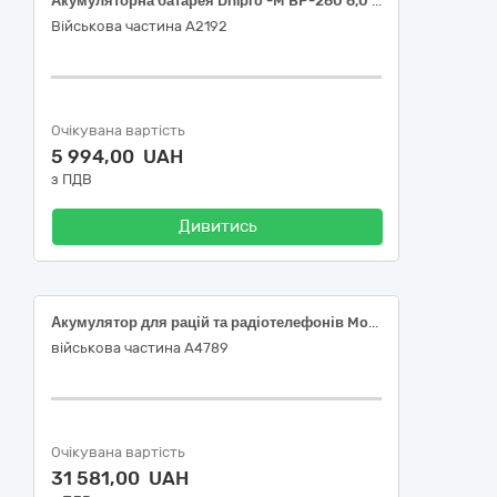
Акумуляторна батарея Dnipro -M BP-260 6,0 Аг
Військова частина А2192
Очікувана вартість
5 994,00 UAH
з ПДВ
Дивитись
Акумулятор для рацій та радіотелефонів Motorola, Модель радіостанцій Motorola - DP4400 Li-ion 7.4V 3200mA Power-Time (PTM-8668L)
військова частина А4789
Очікувана вартість
31 581,00 UAH