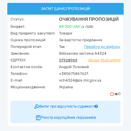
ЗАПИТ (ЦІНИ) ПРОПОЗИЦІЙ
ОЧІКУВАННЯ ПРОПОЗИЦІЙ
Статус:
Бюджет:
84 000
UAH
(з ПДВ)
Вид предмету закупівлі:
Товари
Оцінка пропозицій:
За вартістю придбання
Попередній етап:
Так
Перейти до відбору
Замовник:
Військова частина А4324
ЄДРПОУ:
07928969
Досьє YouControl
Контактна особа:
Андрій Лозовий
Телефон:
+380675867621
E-mail:
vch4324@ps.mil.gov.ua
Місцезнаходження:
Україна
0
Витяг про відсутність судимості
Реєстр корупційних порушників