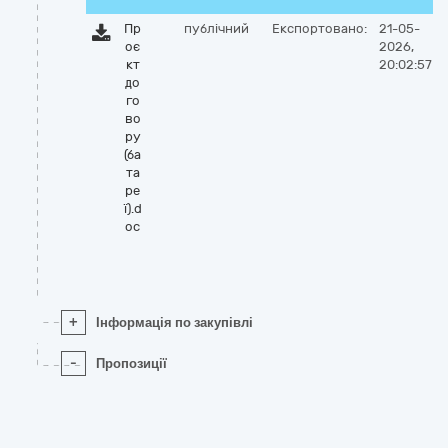
Пр
публічний
Експортовано:
21-05-
оє
2026,
кт
20:02:57
до
го
во
ру
(ба
та
ре
ї).d
oc
+
Інформація по закупівлі
-
Пропозиції