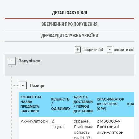
ДЕТАЛІ ЗАКУПІВЛІ
ЗВЕРНЕННЯ ПРО ПОРУШЕННЯ
ДЕРЖАУДИТСЛУЖБА УКРАЇНИ
+
-
відкрити всі
закрити всі
-
Закупівля:
-
Позиції
КОНКРЕТНА
АДРЕСА
КІЛЬКІСТЬ
КЛАСИФІКАТОР
НАЗВА
ДОСТАВКИ
/
ДК 021:2015
КЛАСИ
ПРЕДМЕТА
/ ПЕРІОД
ОД.ВИМІРУ
(CPV)
ЗАКУПІВЛІ
ДОСТАВКИ
Акумулятори
2
Україна
,
31430000-9
штука
Львівська
Електричні
область
акумулятори
по 01-07-