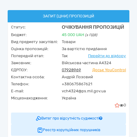
ЗАПИТ (ЦІНИ) ПРОПОЗИЦІЙ
ОЧІКУВАННЯ ПРОПОЗИЦІЙ
Статус:
Бюджет:
45 000
UAH
(з ПДВ)
Вид предмету закупівлі:
Товари
Оцінка пропозицій:
За вартістю придбання
Попередній етап:
Так
Перейти до відбору
Замовник:
Військова частина А4324
ЄДРПОУ:
07928969
Досьє YouControl
Контактна особа:
Андрій Лозовий
Телефон:
+380675867621
E-mail:
vch4324@ps.mil.gov.ua
Місцезнаходження:
Україна
0
Витяг про відсутність судимості
Реєстр корупційних порушників