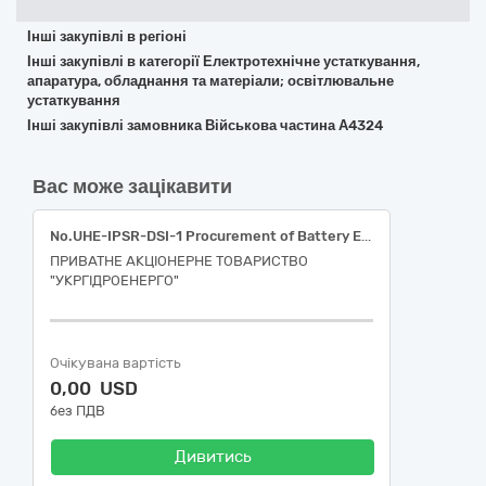
Інші закупівлі в регіоні
Інші закупівлі в категорії Електротехнічне устаткування,
апаратура, обладнання та матеріали; освітлювальне
устаткування
Інші закупівлі замовника Військова частина А4324
Вас може зацікавити
No.UHE-IPSR-DSI-1 Procurement of Battery Energy Storage Systems (BESS) with Energy Management Systems (EMS) and Ancillary Equipment at Kyiv HPP / PSP, Kaniv, Kremenchuk and Seredniodniprovska Hydropower Plants, including related services (training of UHE staff)
ПРИВАТНЕ АКЦІОНЕРНЕ ТОВАРИСТВО
"УКРГІДРОЕНЕРГО"
Очікувана вартість
0,00 USD
без ПДВ
Дивитись