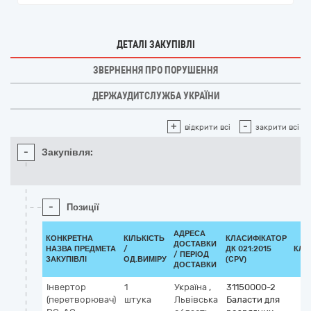
ДЕТАЛІ ЗАКУПІВЛІ
ЗВЕРНЕННЯ ПРО ПОРУШЕННЯ
ДЕРЖАУДИТСЛУЖБА УКРАЇНИ
+
-
відкрити всі
закрити всі
-
Закупівля:
-
Позиції
АДРЕСА
КОНКРЕТНА
КІЛЬКІСТЬ
КЛАСИФІКАТОР
ДОСТАВКИ
НАЗВА ПРЕДМЕТА
/
ДК 021:2015
КЛА
/ ПЕРІОД
ЗАКУПІВЛІ
ОД.ВИМІРУ
(CPV)
ДОСТАВКИ
Інвертор
1
Україна
,
31150000-2
(перетворювач)
штука
Львівська
Баласти для