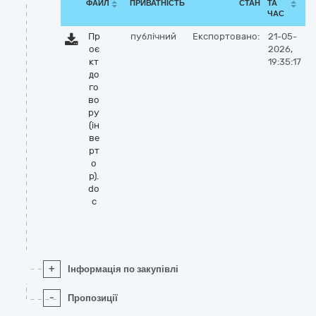
ФАЙЛ
ПРИВАТНІСТЬ
СТАН
ТА
ЧАС
Пр
публічний
Експортовано:
21-05-
оє
2026,
кт
19:35:17
до
го
во
ру
(ін
ве
рт
о
р).
do
c
+
Інформація по закупівлі
-
Пропозиції