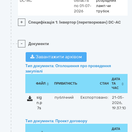
DC-AC
область
розрядних
по 01-07-
ламп чи
2026
трубок
+
Специфікація 1: Інвертор (перетворювач) DC-AC
-
Документи
Завантажити архівом
Тип документа: Оголошення про проведення
закупівлі
ДАТА
ФАЙЛ
ПРИВАТНІСТЬ
СТАН
ТА
ЧАС
sig
публічний
Експортовано:
21-05-
n.p
2026,
7s
19:37:10
Тип документа: Проект договору
ДАТА