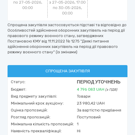
по 27-05-2026,
з 27-05-2026, 17:00
00:00
по 30-05-2026,
00:00
Спрощена закупівля застосовується підставі та відповідно до
Особливостей здійснення оборонних закупівель на період дії
правового режиму воєнного стану, затверджених
Постановою КМУ від 11.11.2022 № 1275 "Деякі питання
здійснення оборонних закупівель на період дії правового
режиму воєнного стану" (із змінами)
СПРОЩЕНА ЗАКУПІВЛЯ
ПЕРІОД УТОЧНЕНЬ
Статус:
Бюджет:
4 796 083
UAH
(з ПДВ)
Вид предмету закупівлі:
Товари
Мінімальний крок аукціону:
23 980,42 UAH
Оцінка пропозицій:
За вартістю придбання
Розгляд пропозицій:
Поступовий
Мінімальна кількість пропозицій:
1
Наявність прекваліфікації:
Ні