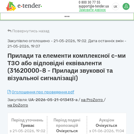
0 800 30 77 55
support@e-tender.ua
UK
Замовити дзвінок
Повернутись назад
Закупівлю оголошено - 21-05-2026, 19:02. Дата останніх змін -
21-05-2026, 19:07
Прилади та елементи комплексної с-ми
ТЗО або відповідні еквіваленти
(31620000-8 - Прилади звукової та
візуальної сигналізації)
Оголошення про проведення.pdf
Закупівля:
UA-2026-05-21-013413-a
/
на ProZorro
/
на DoZorro
Період уточнень
Період подачі
Аукціон
Триває
пропозицій
Очікується
з 21-05-2026, 19:02
Очікується
з
01-06-2026, 11:04