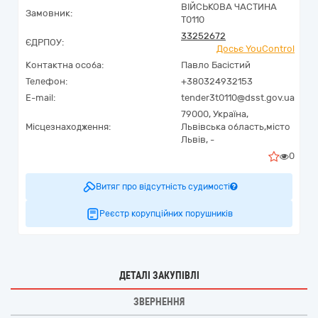
ВІЙСЬКОВА ЧАСТИНА
Замовник:
Т0110
33252672
ЄДРПОУ:
Досьє YouControl
Контактна особа:
Павло Басістий
Телефон:
+380324932153
E-mail:
tender3t0110@dsst.gov.ua
79000,
Україна
,
Місцезнаходження:
Львівська область,
місто
Львів,
-
0
Витяг про відсутність судимості
Реєстр корупційних порушників
ДЕТАЛІ ЗАКУПІВЛІ
ЗВЕРНЕННЯ