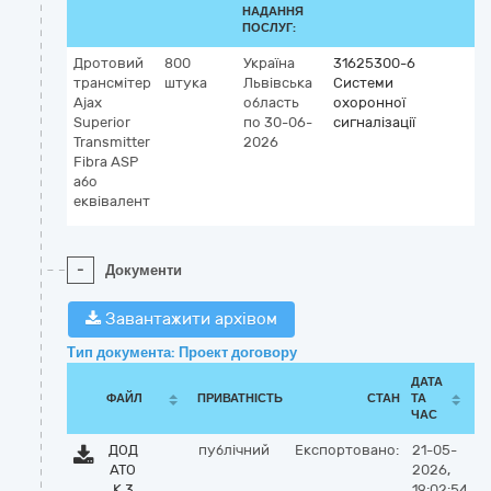
НАДАННЯ
ПОСЛУГ:
Дротовий
800
Україна
31625300-6
трансмітер
штука
Львівська
Системи
Ajax
область
охоронної
Superior
по 30-06-
сигналізації
Transmitter
2026
Fibra ASP
або
еквівалент
-
Документи
Завантажити архівом
Тип документа: Проект договору
ДАТА
ФАЙЛ
ПРИВАТНІСТЬ
СТАН
ТА
ЧАС
ДОД
публічний
Експортовано:
21-05-
АТО
2026,
К 3
19:02:54