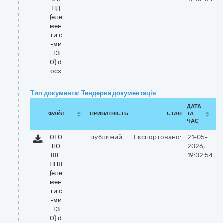
ПД
(еле
мен
ти с
-ми
ТЗ
О).d
ocx
Тип документа: Тендерна документація
ДАТА
ФАЙЛ
ПРИВАТНІСТЬ
СТАН
ТА
ЧАС
ОГО
публічний
Експортовано:
21-05-
ЛО
2026,
ШЕ
19:02:54
ННЯ
(еле
мен
ти с
-ми
ТЗ
О).d