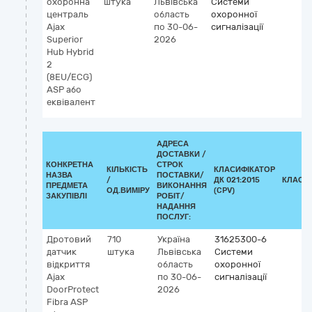
охоронна
штука
Львівська
Системи
централь
область
охоронної
Ajax
по 30-06-
сигналізації
Superior
2026
Hub Hybrid
2
(8EU/ECG)
ASP або
еквівалент
АДРЕСА
ДОСТАВКИ /
КОНКРЕТНА
СТРОК
КІЛЬКІСТЬ
КЛАСИФІКАТОР
НАЗВА
ПОСТАВКИ/
/
ДК 021:2015
КЛАСИ
ПРЕДМЕТА
ВИКОНАННЯ
ОД.ВИМІРУ
(CPV)
ЗАКУПІВЛІ
РОБІТ/
НАДАННЯ
ПОСЛУГ:
Дротовий
710
Україна
31625300-6
датчик
штука
Львівська
Системи
відкриття
область
охоронної
Ajax
по 30-06-
сигналізації
DoorProtect
2026
Fibra ASP