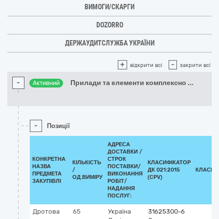
ВИМОГИ/СКАРГИ
DOZORRO
ДЕРЖАУДИТСЛУЖБА УКРАЇНИ
+
-
відкрити всі
закрити всі
-
Прилади та елементи комплексно
...
Активний
-
Позиції
АДРЕСА
ДОСТАВКИ /
КОНКРЕТНА
СТРОК
КІЛЬКІСТЬ
КЛАСИФІКАТОР
НАЗВА
ПОСТАВКИ/
/
ДК 021:2015
КЛАСИФ
ПРЕДМЕТА
ВИКОНАННЯ
ОД.ВИМІРУ
(CPV)
ЗАКУПІВЛІ
РОБІТ/
НАДАННЯ
ПОСЛУГ:
Дротова
65
Україна
31625300-6