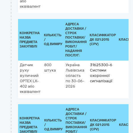
або
еквівалент
АДРЕСА
ДОСТАВКИ /
КОНКРЕТНА
СТРОК
КІЛЬКІСТЬ
КЛАСИФІКАТОР
НАЗВА
ПОСТАВКИ/
/
ДК 021:2015
КЛАСИФ
ПРЕДМЕТА
ВИКОНАННЯ
ОД.ВИМІРУ
(CPV)
ЗАКУПІВЛІ
РОБІТ/
НАДАННЯ
ПОСЛУГ:
Датчик
800
Україна
31625300-6
руху
штука
Львівська
Системи
вуличний
область
охоронної
OPTEX LX-
по 30-06-
сигналізації
402 або
2026
еквівалент
АДРЕСА
ДОСТАВКИ /
КОНКРЕТНА
СТРОК
КІЛЬКІСТЬ
КЛАСИФІКАТОР
НАЗВА
ПОСТАВКИ/
/
ДК 021:2015
КЛАСИФ
ПРЕДМЕТА
ВИКОНАННЯ
ОД.ВИМІРУ
(CPV)
ЗАКУПІВЛІ
РОБІТ/