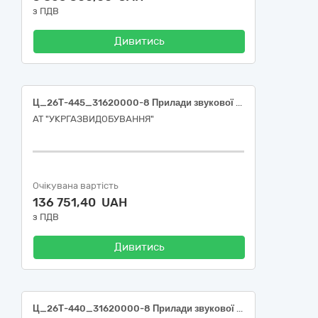
з ПДВ
Дивитись
Ц_26Т-445_31620000-8 Прилади звукової та візуальної сигналізації (Прилади пожежної сигналізації та їх частини)
АТ "УКРГАЗВИДОБУВАННЯ"
Очікувана вартість
136 751,40 UAH
з ПДВ
Дивитись
Ц_26Т-440_31620000-8 Прилади звукової та візуальної сигналізації (Сповіщувачі пожежної сигналізації та їх частини)