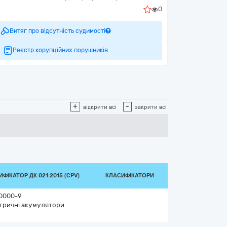
0
Витяг про відсутність судимості
Реєстр корупційних порушників
+
-
відкрити всі
закрити всі
ФІКАТОР ДК 021:2015 (CPV)
КЛАСИФІКАТОРИ
0000-9
тричні акумулятори