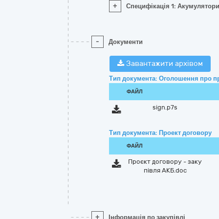
+
Специфікація 1: Акумулятор
-
Документи
Завантажити архівом
Тип документа: Оголошення про п
ФАЙЛ
sign.p7s
Тип документа: Проект договору
ФАЙЛ
Проєкт договору - заку
півля АКБ.doc
+
Інформація по закупівлі