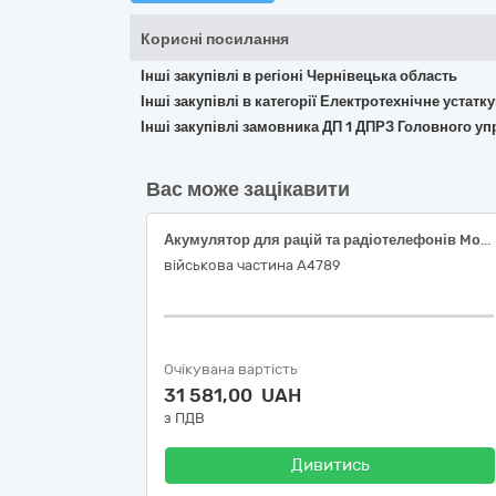
Корисні посилання
Інші закупівлі в регіоні Чернівецька область
Інші закупівлі в категорії Електротехнічне устат
Інші закупівлі замовника ДП 1 ДПРЗ Головного уп
Вас може зацікавити
Акумулятор для рацій та радіотелефонів Motorola, Модель радіостанцій Motorola - DP4400 Li-ion 7.4V 3200mA Power-Time (PTM-8668L)
військова частина А4789
Очікувана вартість
31 581,00 UAH
з ПДВ
Дивитись