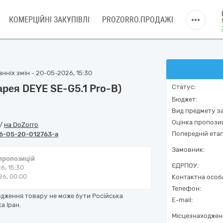
КОМЕРЦІЙНІ ЗАКУПІВЛІ
PROZORRO.ПРОДАЖІ
нніх змін - 20-05-2026, 15:30
рея DEYE SE-G5.1 Pro-B)
Статус:
Бюджет:
Вид предмету за
Оцінка пропозиц
/
на DoZorro
Попередній етап
6-05-20-012763-a
Замовник:
 пропозицій
ЄДРПОУ:
6, 15:30
6, 00:00
Контактна особ
Телефон:
дження товару не може бути Російська
E-mail:
а Іран.
Місцезнаходжен