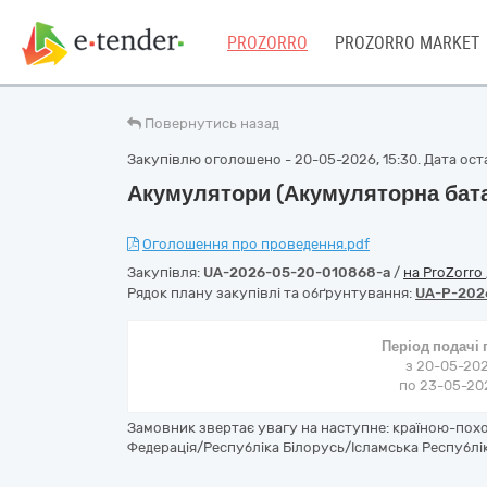
PROZORRO
PROZORRO MARKET
Повернутись назад
Закупівлю оголошено - 20-05-2026, 15:30. Дата оста
Акумулятори (Акумуляторна бата
Оголошення про проведення.pdf
Закупівля:
UA-2026-05-20-010868-a
/
на ProZorro
Рядок плану закупівлі та обґрунтування:
UA-P-202
Період подачі
з 20-05-202
по 23-05-202
Замовник звертає увагу на наступне: країною-похо
Федерація/Республіка Білорусь/Ісламська Республік