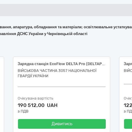
кування, апаратура, обладнання та матеріали; освітлювальне устаткув
равління ДСНС України у Чернівецькій області
Зарядна станція EcoFlow DELTA Pro (DELTAPro-EU)
Заря
ВІЙСЬКОВА ЧАСТИНА 3057 НАЦІОНАЛЬНОЇ
ВІЙ
ГВАРДІЇ УКРАЇНИ
Очікувана вартість
Очік
190 512,00 UAH
12
з ПДВ
з П
Дивитись