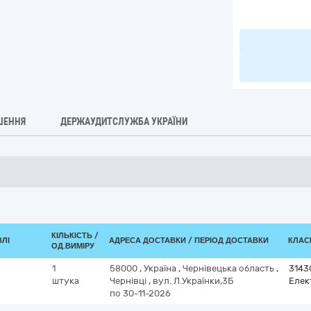
ШЕННЯ
ДЕРЖАУДИТСЛУЖБА УКРАЇНИ
КІЛЬКІСТЬ /
ВЛІ
АДРЕСА ДОСТАВКИ / ПЕРІОД ДОСТАВКИ
КЛАСИ
ОД.ВИМІРУ
1
58000
,
Україна
,
Чернівецька область
,
3143
штука
Чернівці
,
вул. Л.Українки,3Б
Елек
по 30-11-2026