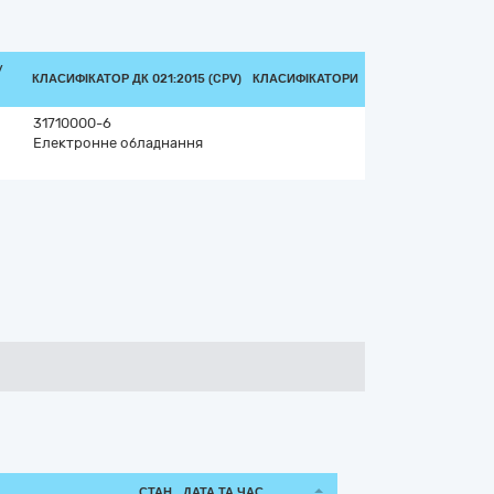
/
КЛАСИФІКАТОР ДК 021:2015 (CPV)
КЛАСИФІКАТОРИ
31710000-6
Електронне обладнання
СТАН
ДАТА ТА ЧАС