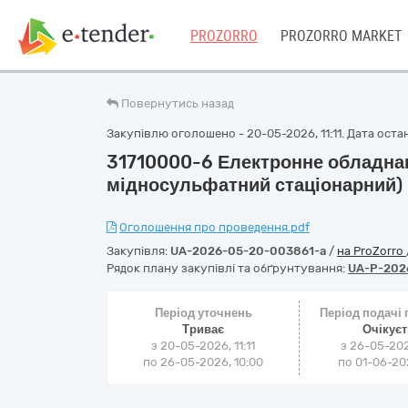
PROZORRO
PROZORRO MARKET
Повернутись назад
Закупівлю оголошено - 20-05-2026, 11:11. Дата останн
31710000-6 Електронне обладна
мідносульфатний стаціонарний)
Оголошення про проведення.pdf
Закупівля:
UA-2026-05-20-003861-a
/
на ProZorro
Рядок плану закупівлі та обґрунтування:
UA-P-202
Період уточнень
Період подачі
Триває
Очікує
з 20-05-2026, 11:11
з 26-05-202
по 26-05-2026, 10:00
по 01-06-202