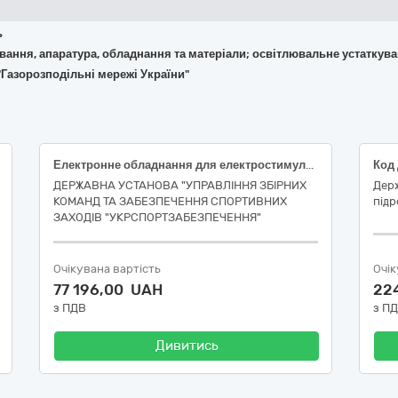
ь
кування, апаратура, обладнання та матеріали; освітлювальне устаткув
"Газорозподільні мережі України"
Електронне обладнання для електростимуляції м’язів та відновлення фізичного стану спортсменів для забезпечення підготовки та участі національної збірної команди України з брейкінгу в міжнародних змаганнях наказ 1656, (ДК 021:2015:31710000-6 Електронне обладнання)
ДЕРЖАВНА УСТАНОВА "УПРАВЛІННЯ ЗБІРНИХ
Дер
КОМАНД ТА ЗАБЕЗПЕЧЕННЯ СПОРТИВНИХ
підр
ЗАХОДІВ "УКРСПОРТЗАБЕЗПЕЧЕННЯ"
Очікувана вартість
Очік
77 196,00 UAH
22
з ПДВ
з П
Дивитись