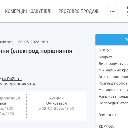
КОМЕРЦІЙНІ ЗАКУПІВЛІ
PROZORRO.ПРОДАЖІ
Т
іх змін - 20-05-2026, 11:11
ння (електрод порiвняння
Статус:
Бюджет:
Вид предмету за
Мінімальний кро
Оцінка пропозиц
/
на DoZorro
Розгляд пропоз
6-05-20-004938-a
Мінімальна кіль
Наявність прекв
 пропозицій
Аукціон
Попередній етап
ться
Очікується
6, 11:00
з
02-06-2026, 13:00
6, 11:00
Замовник:
ЄДРПОУ: