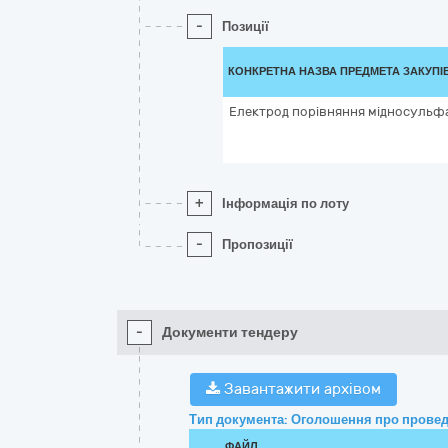
-
Позиції
КОНКРЕТНА НАЗВА ПРЕДМЕТА ЗАКУПІ
Електрод порiвняння мідносульф
+
Інформація по лоту
-
Пропозиції
-
Документи тендеру
Завантажити архівом
Тип документа: Оголошення про провед
ФАЙЛ