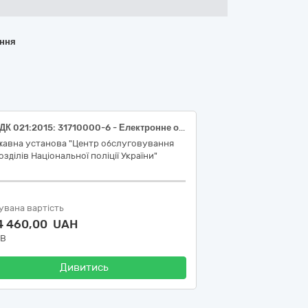
ання
Код ДК 021:2015: 31710000-6 - Електронне обладнання (Плата ініціації Маріуполь V2.1.)
жавна установа "Центр обслуговування
озділів Національної поліції України"
увана вартість
4 460,00 UAH
ДВ
Дивитись