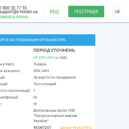
0 800 30 77 55
support@e-tender.ua
ВХІД
РЕЄСТРАЦІЯ
UK
Замовити дзвінок
ОРГИ ЗА ПРАВИЛАМИ ОРГАНІЗАТОРА
ПЕРІОД УТОЧНЕНЬ
67 200
UAH
(з ПДВ)
купівлі:
Товари
к аукціону:
336 UAH
ій:
За вартістю придбання
ицій:
Поступовий
кість пропозицій:
1
аліфікації:
Ні
:
Ні
Дніпровська філія ТОВ
"Газорозподільні мережі
України"
45087207
Досьє YouControl