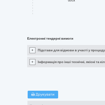
docx
Електронні тендерні вимоги
+
Підстави для відмови в участі у процеду
+
Інформація про інші технічні, якісні та 
Друкувати