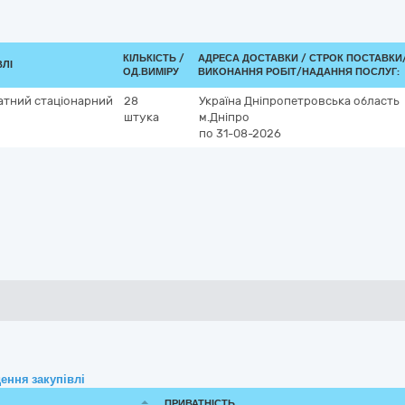
КІЛЬКІСТЬ /
АДРЕСА ДОСТАВКИ /
СТРОК ПОСТАВКИ
ВЛІ
ОД.ВИМІРУ
ВИКОНАННЯ РОБІТ/НАДАННЯ ПОСЛУГ:
атний стаціонарний
28
Україна
Дніпропетровська область
штука
м.Дніпро
по 31-08-2026
ення закупівлі
ПРИВАТНІСТЬ