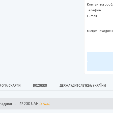
Контактна особ
Телефон:
E-mail:
Місцезнаходжен
МОГИ/СКАРГИ
DOZORRO
ДЕРЖАУДИТСЛУЖБА УКРАЇНИ
ладнан
...
67 200
UAH
(з ПДВ)