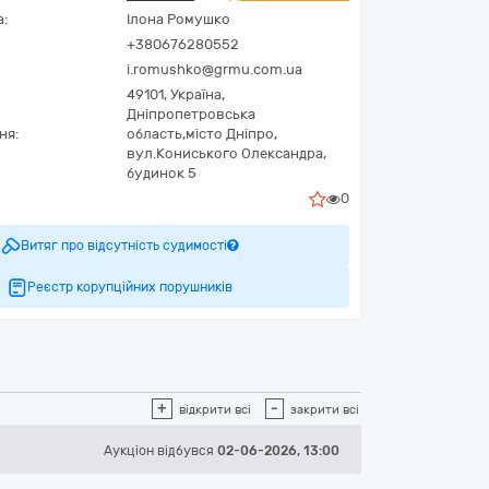
а:
Ілона Ромушко
+380676280552
i.romushko@grmu.com.ua
49101,
Україна
,
Дніпропетровська
ня:
область,
місто Дніпро,
вул.Кониського Олександра,
будинок 5
0
Витяг про відсутність судимості
Реєстр корупційних порушників
+
-
відкрити всі
закрити всі
Аукціон відбувся
02-06-2026, 13:00