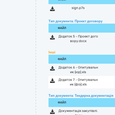
sign.p7s
Тип документа: Проект договору
ФАЙЛ
Додаток 5 - Проект дого
вору.docx
Інші
ФАЙЛ
Додаток 6 - Опитувальн
ик (юр).xls
Додаток 7 - Опитувальн
ик (фіз).xls
Тип документа: Тендерна документація
ФАЙЛ
Документація закупівлі.