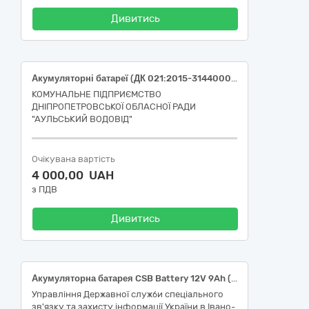
Дивитись
Акумуляторні батареї (ДК 021:2015-31440000-2 Акумуляторні батареї)
КОМУНАЛЬНЕ ПІДПРИЄМСТВО
ДНІПРОПЕТРОВСЬКОЇ ОБЛАСНОЇ РАДИ
"АУЛЬСЬКИЙ ВОДОВІД"
Очікувана вартість
4 000,00 UAH
з ПДВ
Дивитись
Акумуляторна батарея CSB Battery 12V 9Ah (HRL1234WF2FR) для забезпечення безперебійного електроживлення обладнання спеціального призначення
Управління Державної служби спеціального
зв'язку та захисту інформації України в Івано-