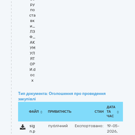
ру
по
ста
вк
и_
ЛЗ
Ф_
АК
УМ
УЛ
ЯТ
ОР
И.d
oc
x
Тип документа: Оголошення про проведення
закупівлі
ДАТА
ФАЙЛ
ПРИВАТНІСТЬ
СТАН
ТА
ЧАС
sig
публічний
Експортовано:
19-05-
n.p
2026,