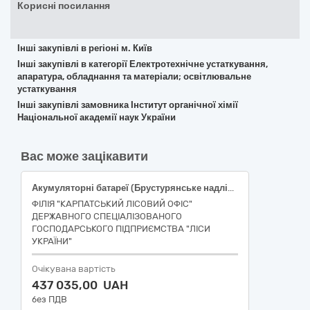
Корисні посилання
Інші закупівлі в регіоні м. Київ
Інші закупівлі в категорії Електротехнічне устаткування,
апаратура, обладнання та матеріали; освітлювальне
устаткування
Інші закупівлі замовника Інститут органічної хімії
Національної академії наук України
Вас може зацікавити
Акумуляторні батареї (Брустурянське надлісництво, Міжгірське надлісництво, Ужгородське надлісництво)
ФІЛІЯ "КАРПАТСЬКИЙ ЛІСОВИЙ ОФІС"
ДЕРЖАВНОГО СПЕЦІАЛІЗОВАНОГО
ГОСПОДАРСЬКОГО ПІДПРИЄМСТВА "ЛІСИ
УКРАЇНИ"
Очікувана вартість
437 035,00 UAH
без ПДВ