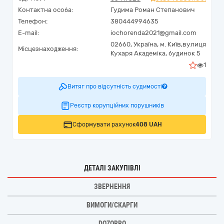
Контактна особа:
Гудима Роман Степанович
Телефон:
380444994635
E-mail:
iochorenda2021@gmail.com
02660,
Україна
,
м. Київ,
вулиця
Місцезнаходження:
Кухаря Академіка, будинок 5
1
Витяг про відсутність судимості
Реєстр корупційних порушників
Сформувати рахунок
408 UAH
ДЕТАЛІ ЗАКУПІВЛІ
ЗВЕРНЕННЯ
ВИМОГИ/СКАРГИ
DOZORRO