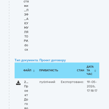
стя
ми
_Л
ЗФ
_А
КУ
МУ
ЛЯ
ТО
РИ.
do
cx
Тип документа: Проект договору
ДАТА
ФАЙЛ
ПРИВАТНІСТЬ
СТАН
ТА
ЧАС
2_
публічний
Експортовано:
19-05-
Пр
2026,
ое
17:18:17
кт
До
го
во