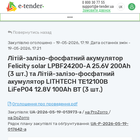
0 800 30 77 55
support@e-tender.ua
UK
Замовити дзвінок
Повернутись назад
Закупівлю оголошено - 19-05-2026, 17:19. Дата останніх змін -
19-05-2026, 17:21
Літій-залізо-фосфатний акумулятор
Felicity solar LPBF24200-A 25.6V 200Ah
(3 шт.) та Літій-залізо-фосфатний
акумулятор LITHTECH ТЕ12100В
LiFeP04 12.8V 100Ah ВТ (3 шт.)
Оголошення про проведення.pdf
Закупівля:
UA-2026-05-19-013973-a
/
на ProZorro
/
на DoZorro
Рядок плану закупівлі та обґрунтування:
UA-P-2026-05-19-
017642-a