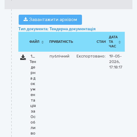
Завантажити архівом
Тип документа: Тендерна документація
ДАТА
ФАЙЛ
ПРИВАТНІСТЬ
СТАН
ТА
ЧАС
1_
публічний
Експортовано:
19-05-
Тен
2026,
де
17:18:17
рн
а д
ок
ум
ен
та
ція
за
Ос
об
ли
во