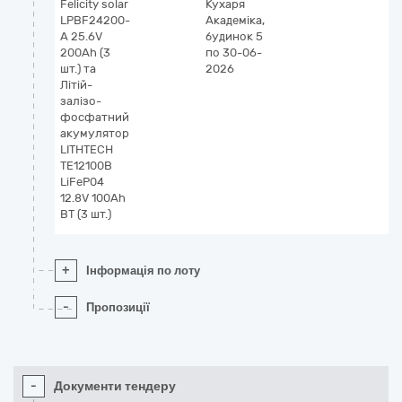
Felicity solar
Кухаря
LPBF24200-
Академіка,
A 25.6V
будинок 5
200Ah (3
по 30-06-
шт.) та
2026
Літій-
залізо-
фосфатний
акумулятор
LITHTECH
ТЕ12100В
LiFeP04
12.8V 100Ah
ВТ (3 шт.)
+
Інформація по лоту
-
Пропозиції
-
Документи тендеру