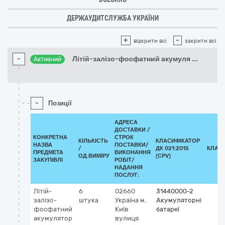
ДЕРЖАУДИТСЛУЖБА УКРАЇНИ
+
-
відкрити всі
закрити всі
-
Літій-залізо-фосфатний акумуля
...
Активний
-
Позиції
АДРЕСА
ДОСТАВКИ /
КОНКРЕТНА
СТРОК
КІЛЬКІСТЬ
КЛАСИФІКАТОР
НАЗВА
ПОСТАВКИ/
/
ДК 021:2015
КЛАС
ПРЕДМЕТА
ВИКОНАННЯ
ОД.ВИМІРУ
(CPV)
ЗАКУПІВЛІ
РОБІТ/
НАДАННЯ
ПОСЛУГ:
Літій-
6
02660
31440000-2
залізо-
штука
Україна
м.
Акумуляторні
фосфатний
Київ
батареї
акумулятор
вулиця