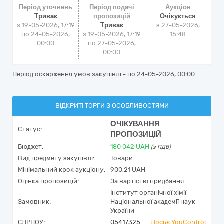
Період уточнень
Період подачі
Аукціон
Триває
пропозицій
Очікується
з 19-05-2026, 17:19
Триває
з
27-05-2026,
по 24-05-2026,
з 19-05-2026, 17:19
15:48
00:00
по 27-05-2026,
00:00
Період оскарження умов закупівлі - по
24-05-2026, 00:00
ВІДКРИТІ ТОРГИ З ОСОБЛИВОСТЯМИ
ОЧІКУВАННЯ
Статус:
ПРОПОЗИЦІЙ
Бюджет:
180 042
UAH
(з ПДВ)
Вид предмету закупівлі:
Товари
Мінімальний крок аукціону:
900,21 UAH
Оцінка пропозицій:
За вартістю придбання
Інститут органічної хімії
Замовник:
Національної академії наук
України
ЄДРПОУ:
05417325
Досьє YouControl