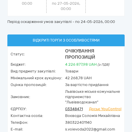
00:00
по 27-05-2026,
00:00
Період оскарження умов закупівлі - по
24-05-2026, 00:00
ВІДКРИТІ ТОРГИ З ОСОБЛИВОСТЯМИ
ОЧІКУВАННЯ
Статус:
ПРОПОЗИЦІЙ
Бюджет:
4 226 877,98
UAH
(з ПДВ)
Вид предмету закупівлі:
Товари
Мінімальний крок аукціону:
42 268,78 UAH
Оцінка пропозицій:
За вартістю придбання
Львівське міське комунальне
Замовник:
підприємство
"Львівводоканал"
ЄДРПОУ:
03348471
Досьє YouControl
Контактна особа:
Воєвода Соломія Михайлівна
Телефон:
380322401140
E-mail:
s.voievoda2022@gmail.com