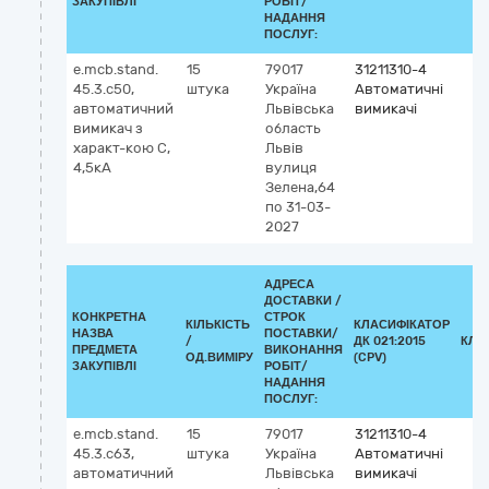
ЗАКУПІВЛІ
РОБІТ/
НАДАННЯ
ПОСЛУГ:
e.mcb.stand.
15
79017
31211310-4
45.3.c50,
штука
Україна
Автоматичні
автоматичний
Львівська
вимикачі
вимикач з
область
характ-кою С,
Львів
4,5кА
вулиця
Зелена,64
по 31-03-
2027
АДРЕСА
ДОСТАВКИ /
КОНКРЕТНА
СТРОК
КІЛЬКІСТЬ
КЛАСИФІКАТОР
НАЗВА
ПОСТАВКИ/
/
ДК 021:2015
КЛА
ПРЕДМЕТА
ВИКОНАННЯ
ОД.ВИМІРУ
(CPV)
ЗАКУПІВЛІ
РОБІТ/
НАДАННЯ
ПОСЛУГ:
e.mcb.stand.
15
79017
31211310-4
45.3.c63,
штука
Україна
Автоматичні
автоматичний
Львівська
вимикачі