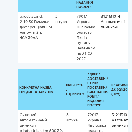
НАДАННЯ
ПОСЛУГ:
e.rccb.stand.
2
79017
31211310-4
2.40.30 Вимикач
штука
Україна
Автоматичні
диференціальної
Львівська
вимикачі
напруги 2п.
область
40А.30мА.
Львів
вулиця
Зелена,64
по 31-03-
2027
АДРЕСА
ДОСТАВКИ /
СТРОК
КІЛЬКІСТЬ
КЛАСИФІКА
КОНКРЕТНА НАЗВА
ПОСТАВКИ/
/
ДК 021:2015
ПРЕДМЕТА ЗАКУПІВЛІ
ВИКОНАННЯ
ОД.ВИМІРУ
(CPV)
РОБІТ/
НАДАННЯ
ПОСЛУГ:
Силовий
5
79017
31211310-4
автоматичний
штука
Україна
Автоматич
вимикач
Львівська
вимикачі
e.industrial.ukm.60S.32,
область