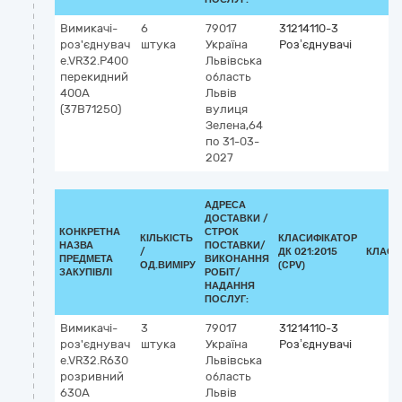
Вимикачі-
6
79017
31214110-3
роз'єднувач
штука
Україна
Роз’єднувачі
e.VR32.P400
Львівська
перекидний
область
400А
Львів
(37В71250)
вулиця
Зелена,64
по 31-03-
2027
АДРЕСА
ДОСТАВКИ /
КОНКРЕТНА
СТРОК
КІЛЬКІСТЬ
КЛАСИФІКАТОР
НАЗВА
ПОСТАВКИ/
/
ДК 021:2015
КЛАСИ
ПРЕДМЕТА
ВИКОНАННЯ
ОД.ВИМІРУ
(CPV)
ЗАКУПІВЛІ
РОБІТ/
НАДАННЯ
ПОСЛУГ:
Вимикачі-
3
79017
31214110-3
роз'єднувач
штука
Україна
Роз’єднувачі
e.VR32.R630
Львівська
розривний
область
630А
Львів