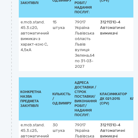
ОД.ВИМІРУ
(CPV)
ЗАКУПІВЛІ
РОБІТ/
НАДАННЯ
ПОСЛУГ:
e.mcb.stand.
15
79017
31211310-4
45.3.c20,
штука
Україна
Автоматичні
автоматичний
Львівська
вимикачі
вимикач з
область
характ-кою С,
Львів
4,5кА
вулиця
Зелена,64
по 31-03-
2027
АДРЕСА
ДОСТАВКИ /
КОНКРЕТНА
СТРОК
КІЛЬКІСТЬ
КЛАСИФІКАТОР
НАЗВА
ПОСТАВКИ/
/
ДК 021:2015
КЛА
ПРЕДМЕТА
ВИКОНАННЯ
ОД.ВИМІРУ
(CPV)
ЗАКУПІВЛІ
РОБІТ/
НАДАННЯ
ПОСЛУГ:
e.mcb.stand.
30
79017
31211310-4
45.3.c25,
штука
Україна
Автоматичні
автоматичний
Львівська
вимикачі