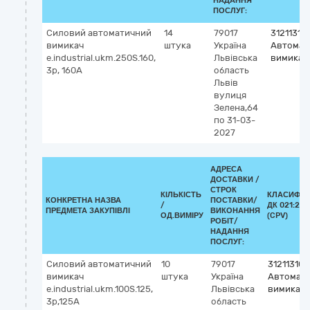
НАДАННЯ
ПОСЛУГ:
Силовий автоматичний
14
79017
31211310
вимикач
штука
Україна
Автомат
e.industrial.ukm.250S.160,
Львівська
вимикачі
3р, 160А
область
Львів
вулиця
Зелена,64
по 31-03-
2027
АДРЕСА
ДОСТАВКИ /
СТРОК
КІЛЬКІСТЬ
КЛАСИФІК
КОНКРЕТНА НАЗВА
ПОСТАВКИ/
/
ДК 021:201
ПРЕДМЕТА ЗАКУПІВЛІ
ВИКОНАННЯ
ОД.ВИМІРУ
(CPV)
РОБІТ/
НАДАННЯ
ПОСЛУГ:
Силовий автоматичний
10
79017
31211310-
вимикач
штука
Україна
Автомати
e.industrial.ukm.100S.125,
Львівська
вимикачі
3р,125А
область