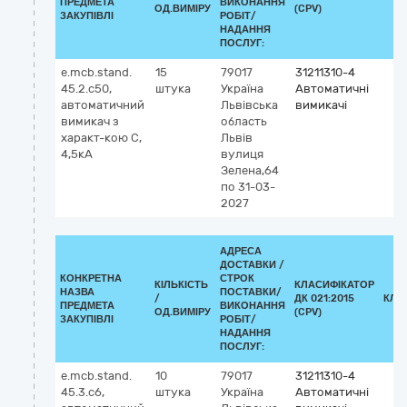
ПРЕДМЕТА
ВИКОНАННЯ
ОД.ВИМІРУ
(CPV)
ЗАКУПІВЛІ
РОБІТ/
НАДАННЯ
ПОСЛУГ:
e.mcb.stand.
15
79017
31211310-4
45.2.c50,
штука
Україна
Автоматичні
автоматичний
Львівська
вимикачі
вимикач з
область
характ-кою С,
Львів
4,5кА
вулиця
Зелена,64
по 31-03-
2027
АДРЕСА
ДОСТАВКИ /
КОНКРЕТНА
СТРОК
КІЛЬКІСТЬ
КЛАСИФІКАТОР
НАЗВА
ПОСТАВКИ/
/
ДК 021:2015
КЛА
ПРЕДМЕТА
ВИКОНАННЯ
ОД.ВИМІРУ
(CPV)
ЗАКУПІВЛІ
РОБІТ/
НАДАННЯ
ПОСЛУГ:
e.mcb.stand.
10
79017
31211310-4
45.3.c6,
штука
Україна
Автоматичні