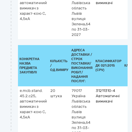
автоматичний
Львівська
вимикачі
вимикач з
область
характ-кою С,
Львів
4,5кА
вулиця
Зелена,64
по 31-03-
2027
АДРЕСА
ДОСТАВКИ /
КОНКРЕТНА
СТРОК
КІЛЬКІСТЬ
КЛАСИФІКАТОР
НАЗВА
ПОСТАВКИ/
/
ДК 021:2015
КЛА
ПРЕДМЕТА
ВИКОНАННЯ
ОД.ВИМІРУ
(CPV)
ЗАКУПІВЛІ
РОБІТ/
НАДАННЯ
ПОСЛУГ:
e.mcb.stand.
20
79017
31211310-4
45.2.c25,
штука
Україна
Автоматичні
автоматичний
Львівська
вимикачі
вимикач з
область
характ-кою С,
Львів
4,5кА
вулиця
Зелена,64
по 31-03-