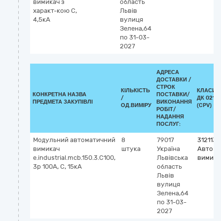
вимикач з
область
характ-кою С,
Львів
4,5кА
вулиця
Зелена,64
по 31-03-
2027
АДРЕСА
ДОСТАВКИ /
СТРОК
КІЛЬКІСТЬ
КЛАСИФ
КОНКРЕТНА НАЗВА
ПОСТАВКИ/
/
ДК 021:2
ПРЕДМЕТА ЗАКУПІВЛІ
ВИКОНАННЯ
ОД.ВИМІРУ
(CPV)
РОБІТ/
НАДАННЯ
ПОСЛУГ:
Модульний автоматичний
8
79017
3121131
вимикач
штука
Україна
Автома
e.industrial.mcb.150.3.C100,
Львівська
вимика
3p 100A, C, 15кА
область
Львів
вулиця
Зелена,64
по 31-03-
2027