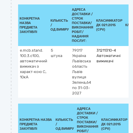
АДРЕСА
ДОСТАВКИ /
КОНКРЕТНА
СТРОК
КІЛЬКІСТЬ
КЛАСИФІКАТОР
НАЗВА
ПОСТАВКИ/
/
ДК 021:2015
КЛА
ПРЕДМЕТА
ВИКОНАННЯ
ОД.ВИМІРУ
(CPV)
ЗАКУПІВЛІ
РОБІТ/
НАДАННЯ
ПОСЛУГ:
e.mcb.stand.
5
79017
31211310-4
100.3.c100,
штука
Україна
Автоматичні
автоматичний
Львівська
вимикачі
вимикач з
область
характ-кою С,
Львів
10кА
вулиця
Зелена,64
по 31-03-
2027
АДРЕСА
ДОСТАВКИ /
СТРОК
КОНКРЕТНА НАЗВА
КІЛЬКІСТЬ
КЛАСИФІКАТОР
ПОСТАВКИ/
ПРЕДМЕТА
/
ДК 021:2015
К
ВИКОНАННЯ
ЗАКУПІВЛІ
ОД.ВИМІРУ
(CPV)
РОБІТ/