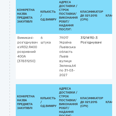
АДРЕСА
ДОСТАВКИ /
КОНКРЕТНА
СТРОК
КІЛЬКІСТЬ
КЛАСИФІКАТОР
НАЗВА
ПОСТАВКИ/
/
ДК 021:2015
КЛАСИ
ПРЕДМЕТА
ВИКОНАННЯ
ОД.ВИМІРУ
(CPV)
ЗАКУПІВЛІ
РОБІТ/
НАДАННЯ
ПОСЛУГ:
Вимикачі-
6
79017
31214110-3
роз'єднувач
штука
Україна
Роз’єднувачі
e.VR32.R400
Львівська
розривний
область
400А
Львів
(37В31250)
вулиця
Зелена,64
по 31-03-
2027
АДРЕСА
ДОСТАВКИ /
КОНКРЕТНА
СТРОК
КІЛЬКІСТЬ
КЛАСИФІКАТОР
НАЗВА
ПОСТАВКИ/
/
ДК 021:2015
КЛАСИ
ПРЕДМЕТА
ВИКОНАННЯ
ОД.ВИМІРУ
(CPV)
ЗАКУПІВЛІ
РОБІТ/
НАДАННЯ
ПОСЛУГ: