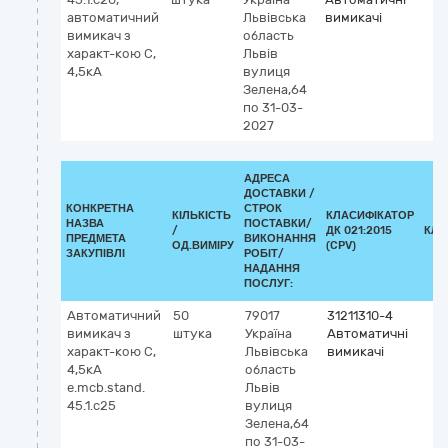
автоматичний
Львівська
вимикачі
вимикач з
область
характ-кою С,
Львів
4,5кА
вулиця
Зелена,64
по 31-03-
2027
АДРЕСА
ДОСТАВКИ /
КОНКРЕТНА
СТРОК
КІЛЬКІСТЬ
КЛАСИФІКАТОР
НАЗВА
ПОСТАВКИ/
/
ДК 021:2015
КЛА
ПРЕДМЕТА
ВИКОНАННЯ
ОД.ВИМІРУ
(CPV)
ЗАКУПІВЛІ
РОБІТ/
НАДАННЯ
ПОСЛУГ:
Автоматичний
50
79017
31211310-4
вимикач з
штука
Україна
Автоматичні
характ-кою С,
Львівська
вимикачі
4,5кА
область
e.mcb.stand.
Львів
45.1.c25
вулиця
Зелена,64
по 31-03-