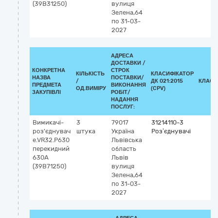
(39В31250)
вулиця
Зелена,64
по 31-03-
2027
АДРЕСА
ДОСТАВКИ /
КОНКРЕТНА
СТРОК
КІЛЬКІСТЬ
КЛАСИФІКАТОР
НАЗВА
ПОСТАВКИ/
/
ДК 021:2015
КЛАСИ
ПРЕДМЕТА
ВИКОНАННЯ
ОД.ВИМІРУ
(CPV)
ЗАКУПІВЛІ
РОБІТ/
НАДАННЯ
ПОСЛУГ:
Вимикачі-
3
79017
31214110-3
роз'єднувач
штука
Україна
Роз’єднувачі
e.VR32.P630
Львівська
перекидний
область
630А
Львів
(39В71250)
вулиця
Зелена,64
по 31-03-
2027