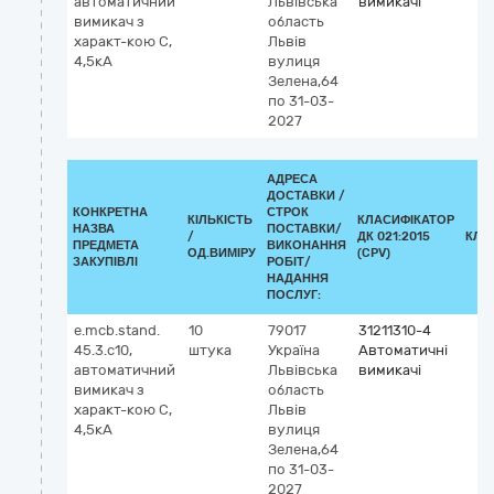
автоматичний
Львівська
вимикачі
вимикач з
область
характ-кою С,
Львів
4,5кА
вулиця
Зелена,64
по 31-03-
2027
АДРЕСА
ДОСТАВКИ /
КОНКРЕТНА
СТРОК
КІЛЬКІСТЬ
КЛАСИФІКАТОР
НАЗВА
ПОСТАВКИ/
/
ДК 021:2015
КЛА
ПРЕДМЕТА
ВИКОНАННЯ
ОД.ВИМІРУ
(CPV)
ЗАКУПІВЛІ
РОБІТ/
НАДАННЯ
ПОСЛУГ:
e.mcb.stand.
10
79017
31211310-4
45.3.c10,
штука
Україна
Автоматичні
автоматичний
Львівська
вимикачі
вимикач з
область
характ-кою С,
Львів
4,5кА
вулиця
Зелена,64
по 31-03-
2027