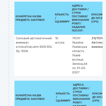
АДРЕСА
ДОСТАВКИ /
СТРОК
КІЛЬКІСТЬ
КЛАСИФІК
КОНКРЕТНА НАЗВА
ПОСТАВКИ/
/
ДК 021:201
ПРЕДМЕТА ЗАКУПІВЛІ
ВИКОНАННЯ
ОД.ВИМІРУ
(CPV)
РОБІТ/
НАДАННЯ
ПОСЛУГ:
Силовий автоматичний
10
79017
31211310-
вимикач
штука
Україна
Автомати
e.industrial.ukm.100S.100,
Львівська
вимикачі
3р, 100А
область
Львів
вулиця
Зелена,64
по 31-03-
2027
АДРЕСА
ДОСТАВКИ /
СТРОК
КІЛЬКІСТЬ
КЛАСИФІ
КОНКРЕТНА НАЗВА
ПОСТАВКИ/
/
ДК 021:20
ПРЕДМЕТА ЗАКУПІВЛІ
ВИКОНАННЯ
ОД.ВИМІРУ
(CPV)
РОБІТ/