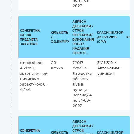
по 31-03-
2027
АДРЕСА
ДОСТАВКИ /
КОНКРЕТНА
СТРОК
КІЛЬКІСТЬ
КЛАСИФІКАТОР
НАЗВА
ПОСТАВКИ/
/
ДК 021:2015
КЛА
ПРЕДМЕТА
ВИКОНАННЯ
ОД.ВИМІРУ
(CPV)
ЗАКУПІВЛІ
РОБІТ/
НАДАННЯ
ПОСЛУГ:
e.mcb.stand.
20
79017
31211310-4
45.1.c10,
штука
Україна
Автоматичні
автоматичний
Львівська
вимикачі
вимикач з
область
характ-кою С,
Львів
4,5кА
вулиця
Зелена,64
по 31-03-
2027
АДРЕСА
ДОСТАВКИ /
КОНКРЕТНА
СТРОК
КІЛЬКІСТЬ
КЛАСИФІКАТОР