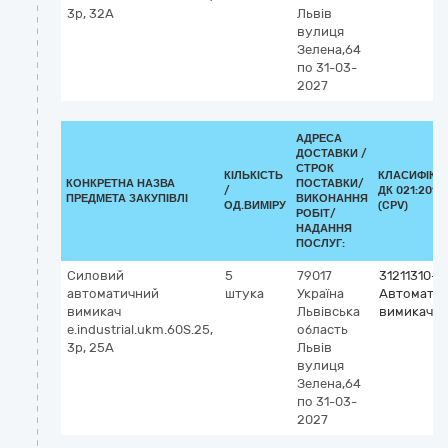
3р, 32А
Львів
вулиця
Зелена,64
по 31-03-
2027
АДРЕСА
ДОСТАВКИ /
СТРОК
КІЛЬКІСТЬ
КЛАСИФІКА
КОНКРЕТНА НАЗВА
ПОСТАВКИ/
/
ДК 021:2015
ПРЕДМЕТА ЗАКУПІВЛІ
ВИКОНАННЯ
ОД.ВИМІРУ
(CPV)
РОБІТ/
НАДАННЯ
ПОСЛУГ:
Силовий
5
79017
31211310-4
автоматичний
штука
Україна
Автоматич
вимикач
Львівська
вимикачі
e.industrial.ukm.60S.25,
область
3р, 25А
Львів
вулиця
Зелена,64
по 31-03-
2027