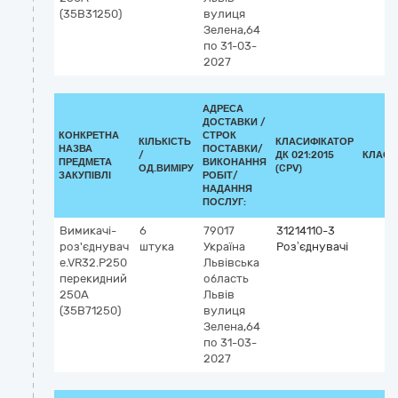
(35В31250)
вулиця
Зелена,64
по 31-03-
2027
АДРЕСА
ДОСТАВКИ /
КОНКРЕТНА
СТРОК
КІЛЬКІСТЬ
КЛАСИФІКАТОР
НАЗВА
ПОСТАВКИ/
/
ДК 021:2015
КЛАСИ
ПРЕДМЕТА
ВИКОНАННЯ
ОД.ВИМІРУ
(CPV)
ЗАКУПІВЛІ
РОБІТ/
НАДАННЯ
ПОСЛУГ:
Вимикачі-
6
79017
31214110-3
роз'єднувач
штука
Україна
Роз’єднувачі
e.VR32.P250
Львівська
перекидний
область
250А
Львів
(35В71250)
вулиця
Зелена,64
по 31-03-
2027