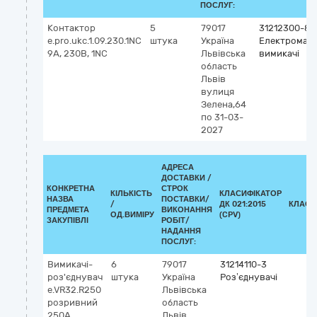
ПОСЛУГ:
Контактор
5
79017
31212300-8
e.pro.ukc.1.09.230.1NС
штука
Україна
Електромагн
9А, 230В, 1NС
Львівська
вимикачі
область
Львів
вулиця
Зелена,64
по 31-03-
2027
АДРЕСА
ДОСТАВКИ /
КОНКРЕТНА
СТРОК
КІЛЬКІСТЬ
КЛАСИФІКАТОР
НАЗВА
ПОСТАВКИ/
/
ДК 021:2015
КЛАСИ
ПРЕДМЕТА
ВИКОНАННЯ
ОД.ВИМІРУ
(CPV)
ЗАКУПІВЛІ
РОБІТ/
НАДАННЯ
ПОСЛУГ:
Вимикачі-
6
79017
31214110-3
роз'єднувач
штука
Україна
Роз’єднувачі
e.VR32.R250
Львівська
розривний
область
250А
Львів