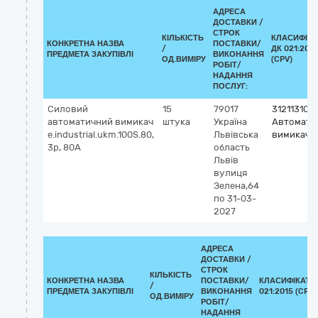
АДРЕСА
ДОСТАВКИ /
СТРОК
КІЛЬКІСТЬ
КЛАСИФІКА
КОНКРЕТНА НАЗВА
ПОСТАВКИ/
/
ДК 021:2015
ПРЕДМЕТА ЗАКУПІВЛІ
ВИКОНАННЯ
ОД.ВИМІРУ
(CPV)
РОБІТ/
НАДАННЯ
ПОСЛУГ:
Силовий
15
79017
31211310-
автоматичний вимикач
штука
Україна
Автомати
e.industrial.ukm.100S.80,
Львівська
вимикачі
3р, 80А
область
Львів
вулиця
Зелена,64
по 31-03-
2027
АДРЕСА
ДОСТАВКИ /
СТРОК
КІЛЬКІСТЬ
КОНКРЕТНА НАЗВА
ПОСТАВКИ/
КЛАСИФІКАТО
/
ПРЕДМЕТА ЗАКУПІВЛІ
ВИКОНАННЯ
021:2015 (CPV)
ОД.ВИМІРУ
РОБІТ/
НАДАННЯ