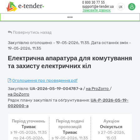
0 800 30 77 55
support@e-tender.ua
UK
Замовити дзвінок
Повернутись назад
Закупівлю оголошено - 19-05-2026, 11:35. Дата останніх змін -
19-05-2026, 11:35
Електрична апаратура для комутування
та захисту електричних кіл
Оголошення про проведення.pdf
Закупівля:
UA-2026-05-19-004787-a
/
на ProZorro
/
на DoZorro
Рядок плану закупівлі та обґрунтування:
UA-P-2026-05-19-
002000-a
Період уточнень
Період подачі
Аукціон
Триває
пропозицій
Очікується
з 19-05-2026, 11:35
Триває
з
27-05-2026,
по 24-05-2026,
з 19-05-2026, 11:35
15:03