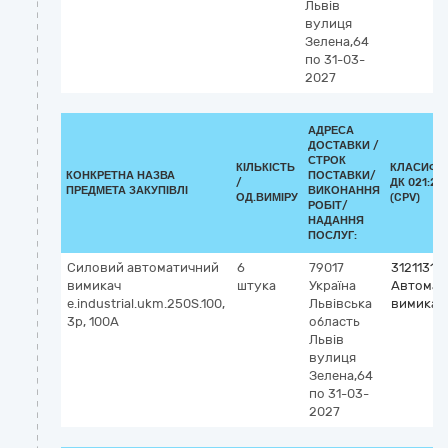
Львів
вулиця
Зелена,64
по 31-03-
2027
АДРЕСА
ДОСТАВКИ /
СТРОК
КІЛЬКІСТЬ
КЛАСИФІ
КОНКРЕТНА НАЗВА
ПОСТАВКИ/
/
ДК 021:20
ПРЕДМЕТА ЗАКУПІВЛІ
ВИКОНАННЯ
ОД.ВИМІРУ
(CPV)
РОБІТ/
НАДАННЯ
ПОСЛУГ:
Силовий автоматичний
6
79017
31211310
вимикач
штука
Україна
Автомат
e.industrial.ukm.250S.100,
Львівська
вимикачі
3р, 100А
область
Львів
вулиця
Зелена,64
по 31-03-
2027