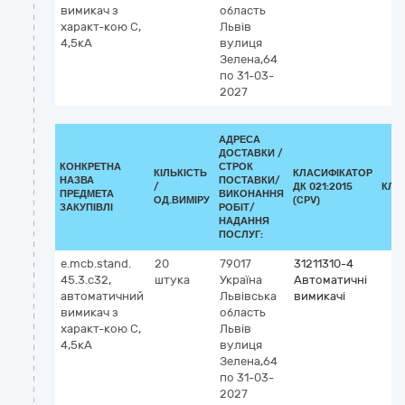
вимикач з
область
характ-кою С,
Львів
4,5кА
вулиця
Зелена,64
по 31-03-
2027
АДРЕСА
ДОСТАВКИ /
КОНКРЕТНА
СТРОК
КІЛЬКІСТЬ
КЛАСИФІКАТОР
НАЗВА
ПОСТАВКИ/
/
ДК 021:2015
КЛА
ПРЕДМЕТА
ВИКОНАННЯ
ОД.ВИМІРУ
(CPV)
ЗАКУПІВЛІ
РОБІТ/
НАДАННЯ
ПОСЛУГ:
e.mcb.stand.
20
79017
31211310-4
45.3.c32,
штука
Україна
Автоматичні
автоматичний
Львівська
вимикачі
вимикач з
область
характ-кою С,
Львів
4,5кА
вулиця
Зелена,64
по 31-03-
2027