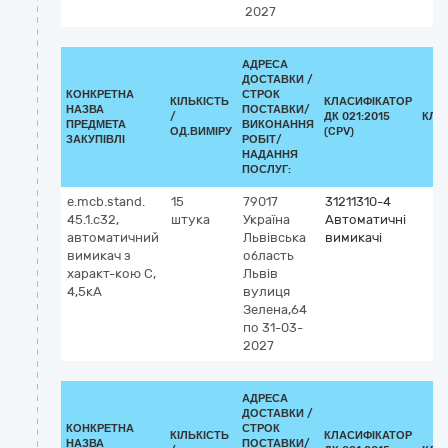
2027
АДРЕСА
ДОСТАВКИ /
КОНКРЕТНА
СТРОК
КІЛЬКІСТЬ
КЛАСИФІКАТОР
НАЗВА
ПОСТАВКИ/
/
ДК 021:2015
КЛА
ПРЕДМЕТА
ВИКОНАННЯ
ОД.ВИМІРУ
(CPV)
ЗАКУПІВЛІ
РОБІТ/
НАДАННЯ
ПОСЛУГ:
e.mcb.stand.
15
79017
31211310-4
45.1.c32,
штука
Україна
Автоматичні
автоматичний
Львівська
вимикачі
вимикач з
область
характ-кою С,
Львів
4,5кА
вулиця
Зелена,64
по 31-03-
2027
АДРЕСА
ДОСТАВКИ /
КОНКРЕТНА
СТРОК
КІЛЬКІСТЬ
КЛАСИФІКАТОР
НАЗВА
ПОСТАВКИ/