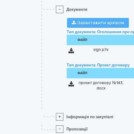
-
Документи
Завантажити архівом
Тип документа: Оголошення про п
ФАЙЛ
sign.p7s
Тип документа: Проект договору
ФАЙЛ
проєкт договору №143.
docx
+
Інформація по закупівлі
-
Пропозиції