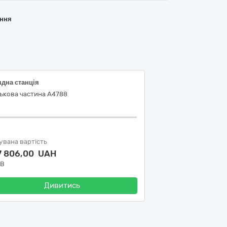
ання
дна станція
ькова частина А4788
увана вартість
7 806,00 UAH
ДВ
Дивитись