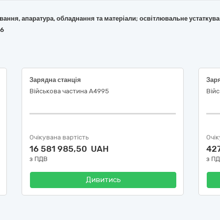
кування, апаратура, обладнання та матеріали; освітлювальне устаткув
36
Зарядна станція
Заря
Військова частина А4995
Війс
Очікувана вартість
Очік
16 581 985,50 UAH
42
з ПДВ
з П
Дивитись