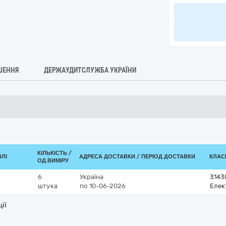
ШЕННЯ
ДЕРЖАУДИТСЛУЖБА УКРАЇНИ
КІЛЬКІСТЬ /
ВЛІ
АДРЕСА ДОСТАВКИ / ПЕРІОД ДОСТАВКИ
КЛАСИ
ОД.ВИМІРУ
6
Україна
3143
штука
по 10-06-2026
Елек
ії