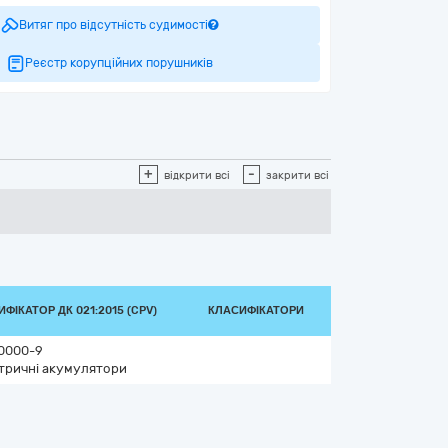
Витяг про відсутність судимості
Реєстр корупційних порушників
+
-
відкрити всі
закрити всі
ФІКАТОР ДК 021:2015 (CPV)
КЛАСИФІКАТОРИ
0000-9
тричні акумулятори