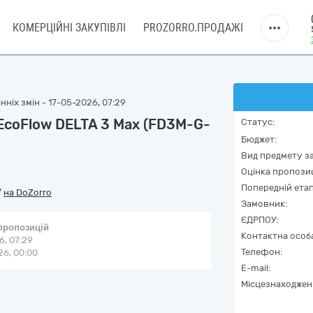
КОМЕРЦІЙНІ ЗАКУПІВЛІ
PROZORRO.ПРОДАЖІ
ніх змін - 17-05-2026, 07:29
 EcoFlow DELTA 3 Max (FD3M-G-
Статус:
Бюджет:
Вид предмету за
Оцінка пропозиц
Попередній етап
/
на DoZorro
Замовник:
ЄДРПОУ:
 пропозицій
Контактна особ
6, 07:29
Телефон:
6, 00:00
E-mail:
Місцезнаходжен