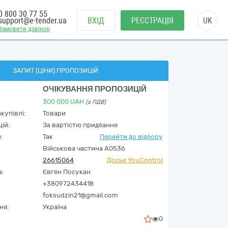
0 800 30 77 55
support@e-tender.ua
ВХІД
РЕЄСТРАЦІЯ
UK
Замовити дзвінок
ЗАПИТ (ЦІНИ) ПРОПОЗИЦІЙ
ОЧІКУВАННЯ ПРОПОЗИЦІЙ
300 000
UAH
(з ПДВ)
купівлі:
Товари
ій:
За вартістю придбання
:
Так
Перейти до відбору
Військова частина А0536
26615064
Досьє YouControl
а:
Євген Посукан
+380972434418
foksudzin21@gmail.com
ня:
Україна
0