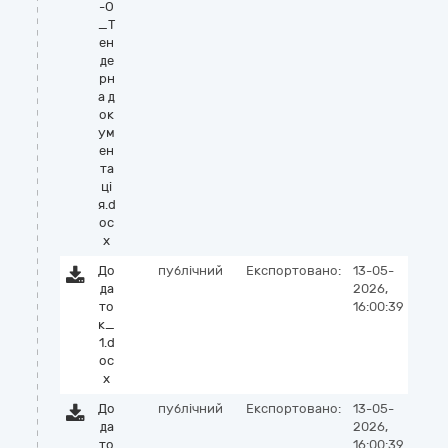
-О
_Т
ен
де
рн
а д
ок
ум
ен
та
ці
я.d
oc
x
До
публічний
Експортовано:
13-05-
да
2026,
то
16:00:39
к_
1.d
oc
x
До
публічний
Експортовано:
13-05-
да
2026,
то
16:00:39