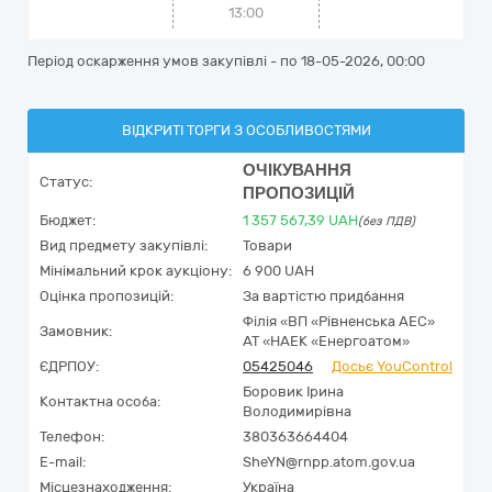
13:00
Період оскарження умов закупівлі - по
18-05-2026, 00:00
ВІДКРИТІ ТОРГИ З ОСОБЛИВОСТЯМИ
ОЧІКУВАННЯ
Статус:
ПРОПОЗИЦІЙ
Бюджет:
1 357 567,39
UAH
(без ПДВ)
Вид предмету закупівлі:
Товари
Мінімальний крок аукціону:
6 900 UAH
Оцінка пропозицій:
За вартістю придбання
Філія «ВП «Рівненська АЕС»
Замовник:
АТ «НАЕК «Енергоатом»
ЄДРПОУ:
05425046
Досьє YouControl
Боровик Ірина
Контактна особа:
Володимирівна
Телефон:
380363664404
E-mail:
SheYN@rnpp.atom.gov.ua
Місцезнаходження:
Україна