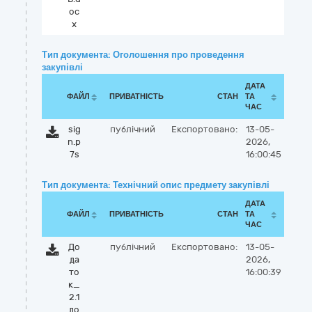
oc
x
Тип документа: Оголошення про проведення
закупівлі
ДАТА
ФАЙЛ
ПРИВАТНІСТЬ
СТАН
ТА
ЧАС
sig
публічний
Експортовано:
13-05-
n.p
2026,
7s
16:00:45
Тип документа: Технічний опис предмету закупівлі
ДАТА
ФАЙЛ
ПРИВАТНІСТЬ
СТАН
ТА
ЧАС
До
публічний
Експортовано:
13-05-
да
2026,
то
16:00:39
к_
2.1
до