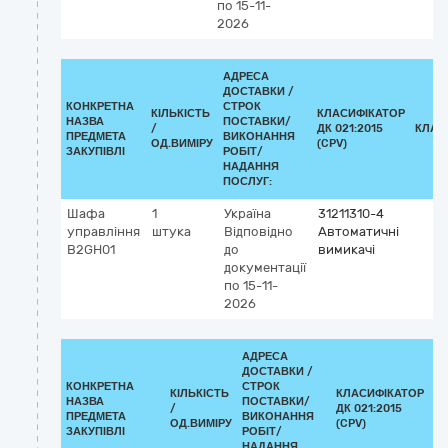
по 15-11-
2026
АДРЕСА
ДОСТАВКИ /
КОНКРЕТНА
СТРОК
КІЛЬКІСТЬ
КЛАСИФІКАТОР
НАЗВА
ПОСТАВКИ/
/
ДК 021:2015
КЛАС
ПРЕДМЕТА
ВИКОНАННЯ
ОД.ВИМІРУ
(CPV)
ЗАКУПІВЛІ
РОБІТ/
НАДАННЯ
ПОСЛУГ:
Шафа
1
Україна
31211310-4
управління
штука
Відповідно
Автоматичні
В2GH01
до
вимикачі
документації
по 15-11-
2026
АДРЕСА
ДОСТАВКИ /
КОНКРЕТНА
СТРОК
КІЛЬКІСТЬ
КЛАСИФІКАТОР
НАЗВА
ПОСТАВКИ/
/
ДК 021:2015
К
ПРЕДМЕТА
ВИКОНАННЯ
ОД.ВИМІРУ
(CPV)
ЗАКУПІВЛІ
РОБІТ/
НАДАННЯ