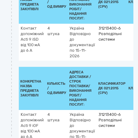
/
ДК 021:2015
КЛАС
ПРЕДМЕТА
ВИКОНАННЯ
ОД.ВИМІРУ
(CPV)
ЗАКУПІВЛІ
РОБІТ/
НАДАННЯ
ПОСЛУГ:
Контакт
4
Україна
31213400-6
допоміжний
штука
Відповідно
Розподільні
Acti 9 iSD
до
системи
від 100 мА
документації
до 6 А
по 15-11-
2026
АДРЕСА
ДОСТАВКИ /
КОНКРЕТНА
СТРОК
КІЛЬКІСТЬ
КЛАСИФІКАТОР
НАЗВА
ПОСТАВКИ/
/
ДК 021:2015
КЛАС
ПРЕДМЕТА
ВИКОНАННЯ
ОД.ВИМІРУ
(CPV)
ЗАКУПІВЛІ
РОБІТ/
НАДАННЯ
ПОСЛУГ:
Контакт
4
Україна
31213400-6
допоміжний
штука
Відповідно
Розподільні
Acti 9 iOF
до
системи
від 100 мА
документації
до 6 А
по 15-11-