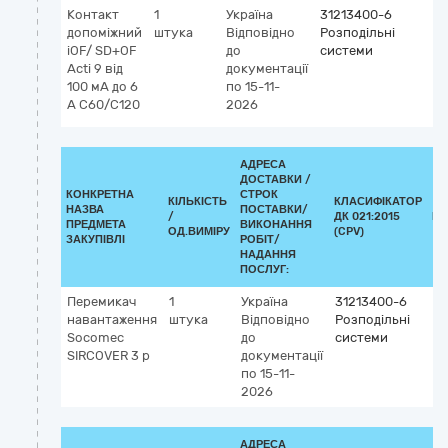
Контакт
1
Україна
31213400-6
допоміжний
штука
Відповідно
Розподільні
iOF/ SD+OF
до
системи
Acti 9 від
документації
100 мА до 6
по 15-11-
А С60/С120
2026
АДРЕСА
ДОСТАВКИ /
КОНКРЕТНА
СТРОК
КІЛЬКІСТЬ
КЛАСИФІКАТОР
НАЗВА
ПОСТАВКИ/
/
ДК 021:2015
КЛ
ПРЕДМЕТА
ВИКОНАННЯ
ОД.ВИМІРУ
(CPV)
ЗАКУПІВЛІ
РОБІТ/
НАДАННЯ
ПОСЛУГ:
Перемикач
1
Україна
31213400-6
навантаження
штука
Відповідно
Розподільні
Socomec
до
системи
SIRCOVER 3 p
документації
по 15-11-
2026
АДРЕСА