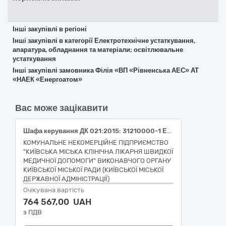
Інші закупівлі в регіоні
Інші закупівлі в категорії Електротехнічне устаткування,
апаратура, обладнання та матеріали; освітлювальне
устаткування
Інші закупівлі замовника Філія «ВП «Рівненська АЕС» АТ
«НАЕК «Енергоатом»
Вас може зацікавити
Шафа керування ДК 021:2015: 31210000-1 Електрична апаратура для комутування та захисту електричних кіл (ДК 021-2015: 31214500-4 Електричні щити)
КОМУНАЛЬНЕ НЕКОМЕРЦІЙНЕ ПІДПРИЄМСТВО
"КИЇВСЬКА МІСЬКА КЛІНІЧНА ЛІКАРНЯ ШВИДКОЇ
МЕДИЧНОЇ ДОПОМОГИ" ВИКОНАВЧОГО ОРГАНУ
КИЇВСЬКОЇ МІСЬКОЇ РАДИ (КИЇВСЬКОЇ МІСЬКОЇ
ДЕРЖАВНОЇ АДМІНІСТРАЦІЇ)
Очікувана вартість
764 567,00 UAH
з ПДВ