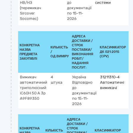
НВ/НЗ
до
системи
(перемикач
документації
Sircover
по 15-11-
Socomec)
2026
АДРЕСА
ДОСТАВКИ /
КОНКРЕТНА
СТРОК
КІЛЬКІСТЬ
КЛАСИФІКАТОР
НАЗВА
ПОСТАВКИ/
/
ДК 021:2015
К
ПРЕДМЕТА
ВИКОНАННЯ
ОД.ВИМІРУ
(CPV)
ЗАКУПІВЛІ
РОБІТ/
НАДАННЯ
ПОСЛУГ:
Вимикач
4
Україна
31211310-4
автоматичний
штука
Відповідно
Автоматичні
триполюсний
до
вимикачі
iC60H 50 А 3p
документації
A9F89350
по 15-11-
2026
АДРЕСА
ДОСТАВКИ /
КОНКРЕТНА
СТРОК
КІЛЬКІСТЬ
КЛАСИФІКАТОР
НАЗВА
ПОСТАВКИ/