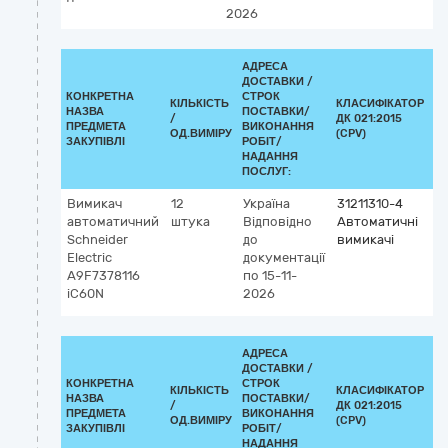
2026
АДРЕСА
ДОСТАВКИ /
КОНКРЕТНА
СТРОК
КІЛЬКІСТЬ
КЛАСИФІКАТОР
НАЗВА
ПОСТАВКИ/
/
ДК 021:2015
К
ПРЕДМЕТА
ВИКОНАННЯ
ОД.ВИМІРУ
(CPV)
ЗАКУПІВЛІ
РОБІТ/
НАДАННЯ
ПОСЛУГ:
Вимикач
12
Україна
31211310-4
автоматичний
штука
Відповідно
Автоматичні
Schneider
до
вимикачі
Electric
документації
A9F7378116
по 15-11-
iC60N
2026
АДРЕСА
ДОСТАВКИ /
КОНКРЕТНА
СТРОК
КІЛЬКІСТЬ
КЛАСИФІКАТОР
НАЗВА
ПОСТАВКИ/
/
ДК 021:2015
К
ПРЕДМЕТА
ВИКОНАННЯ
ОД.ВИМІРУ
(CPV)
ЗАКУПІВЛІ
РОБІТ/
НАДАННЯ