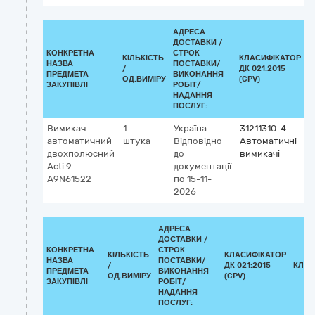
АДРЕСА
ДОСТАВКИ /
КОНКРЕТНА
СТРОК
КІЛЬКІСТЬ
КЛАСИФІКАТОР
НАЗВА
ПОСТАВКИ/
/
ДК 021:2015
К
ПРЕДМЕТА
ВИКОНАННЯ
ОД.ВИМІРУ
(CPV)
ЗАКУПІВЛІ
РОБІТ/
НАДАННЯ
ПОСЛУГ:
Вимикач
1
Україна
31211310-4
автоматичний
штука
Відповідно
Автоматичні
двохполюсний
до
вимикачі
Acti 9
документації
A9N61522
по 15-11-
2026
АДРЕСА
ДОСТАВКИ /
КОНКРЕТНА
СТРОК
КІЛЬКІСТЬ
КЛАСИФІКАТОР
НАЗВА
ПОСТАВКИ/
/
ДК 021:2015
КЛАС
ПРЕДМЕТА
ВИКОНАННЯ
ОД.ВИМІРУ
(CPV)
ЗАКУПІВЛІ
РОБІТ/
НАДАННЯ
ПОСЛУГ: