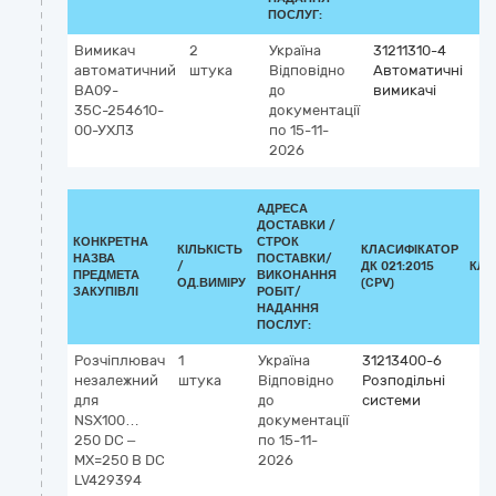
ПОСЛУГ:
Вимикач
2
Україна
31211310-4
автоматичний
штука
Відповідно
Автоматичні
ВА09-
до
вимикачі
35С-254610-
документації
00-УХЛ3
по 15-11-
2026
АДРЕСА
ДОСТАВКИ /
КОНКРЕТНА
СТРОК
КІЛЬКІСТЬ
КЛАСИФІКАТОР
НАЗВА
ПОСТАВКИ/
/
ДК 021:2015
КЛА
ПРЕДМЕТА
ВИКОНАННЯ
ОД.ВИМІРУ
(CPV)
ЗАКУПІВЛІ
РОБІТ/
НАДАННЯ
ПОСЛУГ:
Розчіплювач
1
Україна
31213400-6
незалежний
штука
Відповідно
Розподільні
для
до
системи
NSX100…
документації
250 DC –
по 15-11-
MX=250 В DC
2026
LV429394