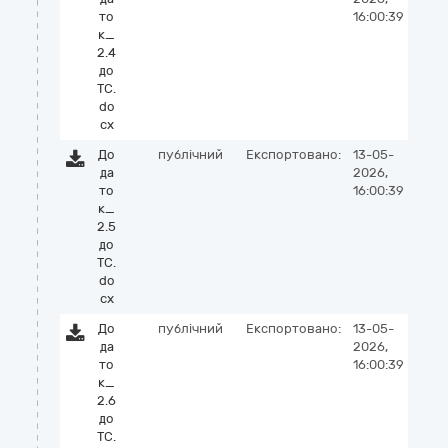
то
16:00:39
к_
2.4
до
ТС.
do
cx
До
публічний
Експортовано:
13-05-
да
2026,
то
16:00:39
к_
2.5
до
ТС.
do
cx
До
публічний
Експортовано:
13-05-
да
2026,
то
16:00:39
к_
2.6
до
ТС.