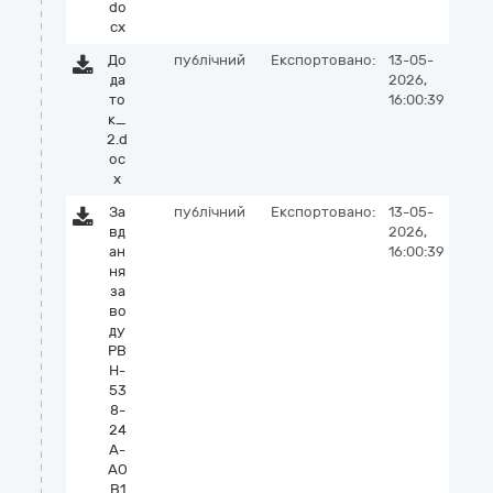
do
cx
До
публічний
Експортовано:
13-05-
да
2026,
то
16:00:39
к_
2.d
oc
x
За
публічний
Експортовано:
13-05-
вд
2026,
ан
16:00:39
ня
за
во
ду
РВ
Н-
53
8-
24
А-
АО
В1