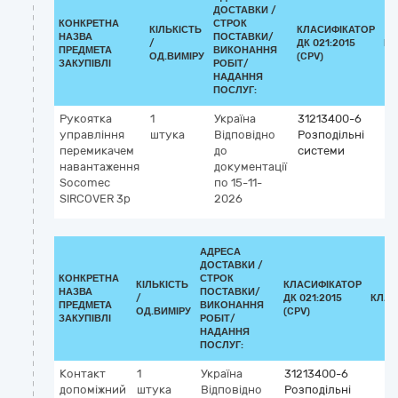
ДОСТАВКИ /
КОНКРЕТНА
СТРОК
КІЛЬКІСТЬ
КЛАСИФІКАТОР
НАЗВА
ПОСТАВКИ/
/
ДК 021:2015
КЛ
ПРЕДМЕТА
ВИКОНАННЯ
ОД.ВИМІРУ
(CPV)
ЗАКУПІВЛІ
РОБІТ/
НАДАННЯ
ПОСЛУГ:
Рукоятка
1
Україна
31213400-6
управління
штука
Відповідно
Розподільні
перемикачем
до
системи
навантаження
документації
Socomec
по 15-11-
SIRCOVER 3p
2026
АДРЕСА
ДОСТАВКИ /
КОНКРЕТНА
СТРОК
КІЛЬКІСТЬ
КЛАСИФІКАТОР
НАЗВА
ПОСТАВКИ/
/
ДК 021:2015
КЛАС
ПРЕДМЕТА
ВИКОНАННЯ
ОД.ВИМІРУ
(CPV)
ЗАКУПІВЛІ
РОБІТ/
НАДАННЯ
ПОСЛУГ:
Контакт
1
Україна
31213400-6
допоміжний
штука
Відповідно
Розподільні