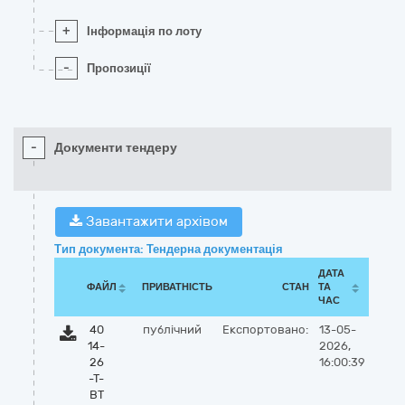
+
Інформація по лоту
-
Пропозиції
-
Документи тендеру
Завантажити архівом
Тип документа: Тендерна документація
ДАТА
ФАЙЛ
ПРИВАТНІСТЬ
СТАН
ТА
ЧАС
40
публічний
Експортовано:
13-05-
14-
2026,
26
16:00:39
-Т-
ВТ