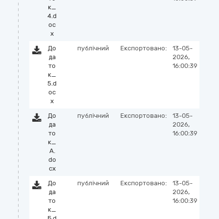
к_
4.d
oc
x
До
публічний
Експортовано:
13-05-
да
2026,
то
16:00:39
к_
5.d
oc
x
До
публічний
Експортовано:
13-05-
да
2026,
то
16:00:39
к_
А.
do
cx
До
публічний
Експортовано:
13-05-
да
2026,
то
16:00:39
к_
Б.d