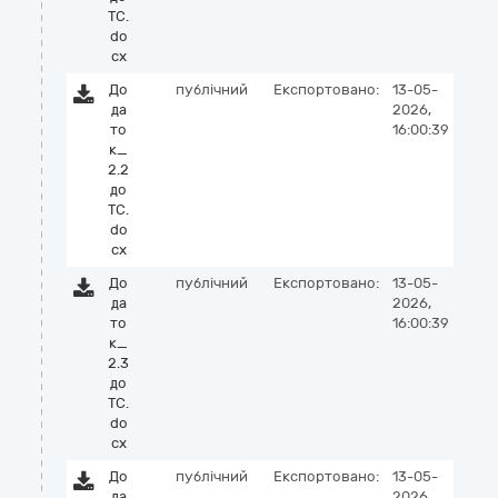
ТС.
do
cx
До
публічний
Експортовано:
13-05-
да
2026,
то
16:00:39
к_
2.2
до
ТС.
do
cx
До
публічний
Експортовано:
13-05-
да
2026,
то
16:00:39
к_
2.3
до
ТС.
do
cx
До
публічний
Експортовано:
13-05-
да
2026,