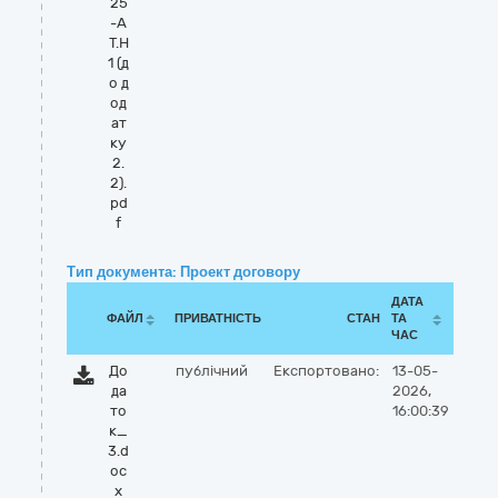
25
-А
Т.Н
1 (д
о д
од
ат
ку
2.
2).
pd
f
Тип документа: Проект договору
ДАТА
ФАЙЛ
ПРИВАТНІСТЬ
СТАН
ТА
ЧАС
До
публічний
Експортовано:
13-05-
да
2026,
то
16:00:39
к_
3.d
oc
x