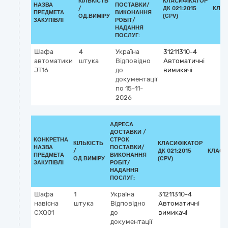
КІЛЬКІСТЬ
КЛАСИФІКАТОР
НАЗВА
ПОСТАВКИ/
/
ДК 021:2015
КЛАС
ПРЕДМЕТА
ВИКОНАННЯ
ОД.ВИМІРУ
(CPV)
ЗАКУПІВЛІ
РОБІТ/
НАДАННЯ
ПОСЛУГ:
Шафа
4
Україна
31211310-4
автоматики
штука
Відповідно
Автоматичні
JT16
до
вимикачі
документації
по 15-11-
2026
АДРЕСА
ДОСТАВКИ /
КОНКРЕТНА
СТРОК
КІЛЬКІСТЬ
КЛАСИФІКАТОР
НАЗВА
ПОСТАВКИ/
/
ДК 021:2015
КЛАСИ
ПРЕДМЕТА
ВИКОНАННЯ
ОД.ВИМІРУ
(CPV)
ЗАКУПІВЛІ
РОБІТ/
НАДАННЯ
ПОСЛУГ:
Шафа
1
Україна
31211310-4
навісна
штука
Відповідно
Автоматичні
CXQ01
до
вимикачі
документації