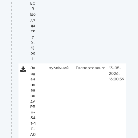
ЕС
В
(до
до
да
тк
у
2.
4).
pd
f
За
публічний
Експортовано:
13-05-
вд
2026,
ан
16:00:39
ня
за
во
ду
РВ
Н-
54
1-1
0-
АО