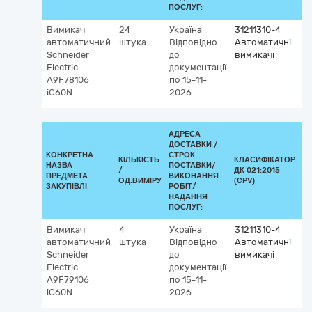
ПОСЛУГ:
Вимикач
24
Україна
31211310-4
автоматичний
штука
Відповідно
Автоматичні
Schneider
до
вимикачі
Electric
документації
A9F78106
по 15-11-
iC60N
2026
АДРЕСА
ДОСТАВКИ /
КОНКРЕТНА
СТРОК
КІЛЬКІСТЬ
КЛАСИФІКАТОР
НАЗВА
ПОСТАВКИ/
/
ДК 021:2015
К
ПРЕДМЕТА
ВИКОНАННЯ
ОД.ВИМІРУ
(CPV)
ЗАКУПІВЛІ
РОБІТ/
НАДАННЯ
ПОСЛУГ:
Вимикач
4
Україна
31211310-4
автоматичний
штука
Відповідно
Автоматичні
Schneider
до
вимикачі
Electric
документації
A9F79106
по 15-11-
iC60N
2026