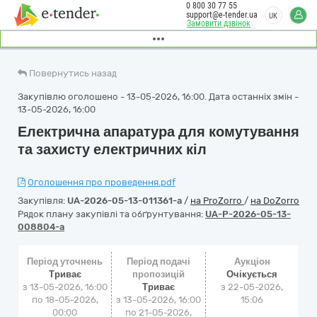
0 800 30 77 55
support@e-tender.ua
UK
Замовити дзвінок
Повернутись назад
Закупівлю оголошено - 13-05-2026, 16:00. Дата останніх змін -
13-05-2026, 16:00
Електрична апаратура для комутування
та захисту електричних кіл
Оголошення про проведення.pdf
Закупівля:
UA-2026-05-13-011361-a
/
на ProZorro
/
на DoZorro
Рядок плану закупівлі та обґрунтування:
UA-P-2026-05-13-
008804-a
Період уточнень
Період подачі
Аукціон
Триває
пропозицій
Очікується
з 13-05-2026, 16:00
Триває
з
22-05-2026,
по 18-05-2026,
з 13-05-2026, 16:00
15:06
00:00
по 21-05-2026,