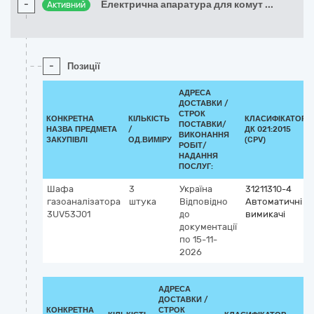
-
Електрична апаратура для комут
...
Активний
-
Позиції
АДРЕСА
ДОСТАВКИ /
СТРОК
КОНКРЕТНА
КІЛЬКІСТЬ
КЛАСИФІКАТОР
ПОСТАВКИ/
НАЗВА ПРЕДМЕТА
/
ДК 021:2015
ВИКОНАННЯ
ЗАКУПІВЛІ
ОД.ВИМІРУ
(CPV)
РОБІТ/
НАДАННЯ
ПОСЛУГ:
Шафа
3
Україна
31211310-4
газоаналізатора
штука
Відповідно
Автоматичні
3UV53J01
до
вимикачі
документації
по 15-11-
2026
АДРЕСА
ДОСТАВКИ /
КОНКРЕТНА
СТРОК