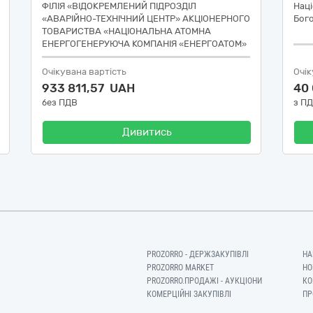
ФІЛІЯ «ВІДОКРЕМЛЕНИЙ ПІДРОЗДІЛ
Наці
«АВАРІЙНО-ТЕХНІЧНИЙ ЦЕНТР» АКЦІОНЕРНОГО
Бог
ТОВАРИСТВА «НАЦІОНАЛЬНА АТОМНА
ЕНЕРГОГЕНЕРУЮЧА КОМПАНІЯ «ЕНЕРГОАТОМ»
Очікувана вартість
Очік
933 811,57 UAH
40
без ПДВ
з П
Дивитись
PROZORRO - ДЕРЖЗАКУПІВЛІ
НА
PROZORRO MARKET
НО
PROZORRO.ПРОДАЖІ - АУКЦІОНИ
КО
КОМЕРЦІЙНІ ЗАКУПІВЛІ
ПР