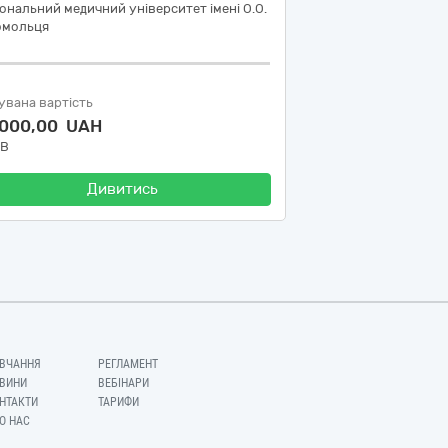
ональний медичний університет імені О.О.
омольця
увана вартість
 000,00 UAH
ДВ
Дивитись
ВЧАННЯ
РЕГЛАМЕНТ
ВИНИ
ВЕБІНАРИ
НТАКТИ
ТАРИФИ
О НАС