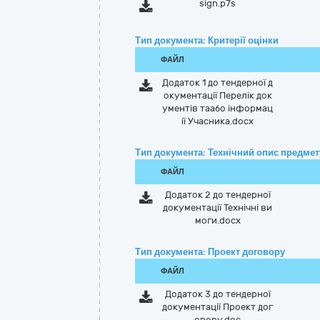
sign.p7s
Тип документа: Критерії оцінки
ФАЙЛ
Додаток 1 до тендерної д
окументації Перелік док
ументів таабо інформац
ії Учасника.docx
Тип документа: Технічний опис предмету
ФАЙЛ
Додаток 2 до тендерної
документації Технічні ви
моги.docx
Тип документа: Проект договору
ФАЙЛ
Додаток 3 до тендерної
документації Проект дог
овору.doc