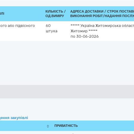
КІЛЬКІСТЬ /
АДРЕСА ДОСТАВКИ /
СТРОК ПОСТАВ
ВЛІ
ОД.ВИМІРУ
ВИКОНАННЯ РОБІТ/НАДАННЯ ПОСЛУ
ого або підвісного
60
*****
Україна
Житомирська облас
штука
Житомир
*****
по 30-06-2026
ення закупівлі
ПРИВАТНІСТЬ