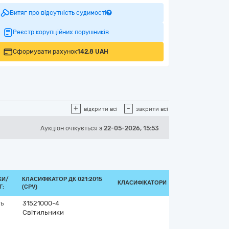
Витяг про відсутність судимості
Реєстр корупційних порушників
Сформувати рахунок
142.8 UAH
+
-
відкрити всі
закрити всі
Аукціон
очікується
з
22-05-2026, 15:53
КИ/
КЛАСИФІКАТОР ДК 021:2015
КЛАСИФІКАТОРИ
Г:
(CPV)
ть
31521000-4
Світильники