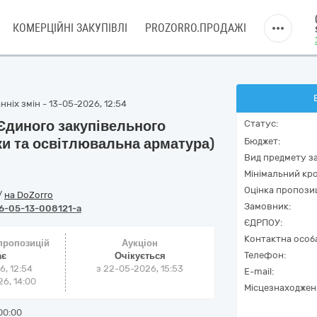
КОМЕРЦІЙНІ ЗАКУПІВЛІ
PROZORRO.ПРОДАЖІ
ніх змін - 13-05-2026, 12:54
 Єдиного закупівельного
Статус:
и та освітлювальна арматура)
Бюджет:
Вид предмету за
Мінімальний кро
Оцінка пропозиц
/
на DoZorro
Замовник:
6-05-13-008121-a
ЄДРПОУ:
Контактна особ
 пропозицій
Аукціон
Телефон:
ає
Очікується
6, 12:54
з
22-05-2026, 15:53
E-mail:
6, 14:00
Місцезнаходжен
00:00