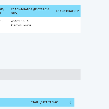
КИ/
КЛАСИФІКАТОР ДК 021:2015
КЛАСИФІКАТОРИ
Г:
(CPV)
ть
31521000-4
Світильники
СТАН
ДАТА ТА ЧАС