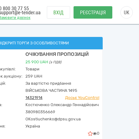
0 800 30 77 55
support@e-tender.ua
ВХІД
РЕЄСТРАЦІЯ
UK
Замовити дзвінок
ВІДКРИТІ ТОРГИ З ОСОБЛИВОСТЯМИ
ОЧІКУВАННЯ ПРОПОЗИЦІЙ
25 900
UAH
(з ПДВ)
купівлі:
Товари
к аукціону:
259 UAH
ій:
За вартістю придбання
ВІЙСЬКОВА ЧАСТИНА 1495
14321914
Досьє YouControl
а:
Костюченко Олександр Геннадійович
380980356669
OKostiuchenko@dpsu.gov.ua
ня:
Україна
0