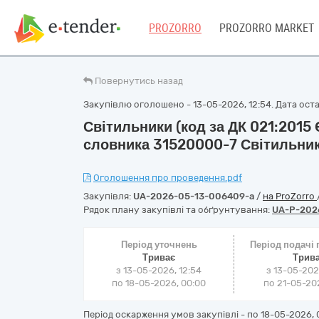
PROZORRO
PROZORRO MARKET
Повернутись назад
Закупівлю оголошено - 13-05-2026, 12:54. Дата остан
Світильники (код за ДК 021:2015
словника 31520000-7 Світильник
Оголошення про проведення.pdf
Закупівля:
UA-2026-05-13-006409-a
/
на ProZorro
Рядок плану закупівлі та обґрунтування:
UA-P-202
Період уточнень
Період подачі
Триває
Трив
з 13-05-2026, 12:54
з 13-05-202
по 18-05-2026, 00:00
по 21-05-202
Період оскарження умов закупівлі - по
18-05-2026, 