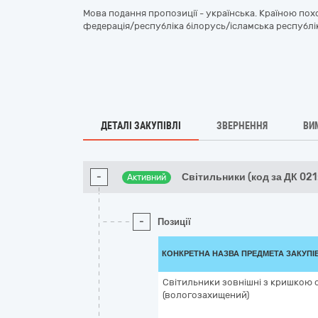
Мова подання пропозиції - українська. Країною пох
федерація/республіка білорусь/ісламська республік
ДЕТАЛІ ЗАКУПІВЛІ
ЗВЕРНЕННЯ
ВИ
-
Світильники (код за ДК 021
Активний
-
Позиції
КОНКРЕТНА НАЗВА ПРЕДМЕТА ЗАКУПІ
Світильники зовнішні з кришкою 
(вологозахищений)