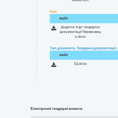
Інші
ФАЙЛ
Додаток 4 до тендерної
документації Переможец
ь.docx
Тип документа: Тендерна документація
ФАЙЛ
ТД.docx
Електронні тендерні вимоги