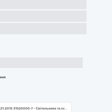
ання
ДК 021:2015 31520000-7 - Світильники та освітлювальна арматура (Ліхтарик)