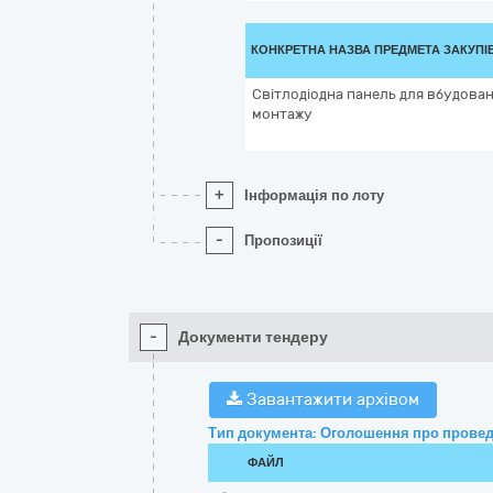
КОНКРЕТНА НАЗВА ПРЕДМЕТА ЗАКУПІ
Світлодіодна панель для вбудован
монтажу
+
Інформація по лоту
-
Пропозиції
-
Документи тендеру
Завантажити архівом
Тип документа: Оголошення про провед
ФАЙЛ