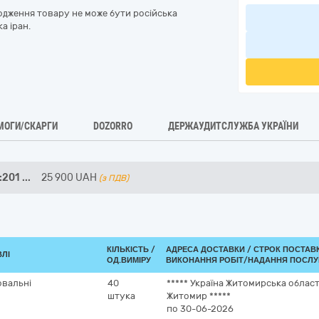
одження товару не може бути російська
а іран.
МОГИ/СКАРГИ
DOZORRO
ДЕРЖАУДИТСЛУЖБА УКРАЇНИ
:201
...
25 900
UAH
(з ПДВ)
КІЛЬКІСТЬ /
АДРЕСА ДОСТАВКИ /
СТРОК ПОСТАВ
ВЛІ
ОД.ВИМІРУ
ВИКОНАННЯ РОБІТ/НАДАННЯ ПОСЛУ
овальні
40
*****
Україна
Житомирська облас
штука
Житомир
*****
по 30-06-2026