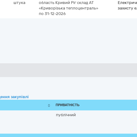
штука
область
Кривий Ріг
склад АТ
Електрич
«Криворізька теплоцентраль»
захисту е
по 31-12-2026
ення закупівлі
ПРИВАТНІСТЬ
публічний