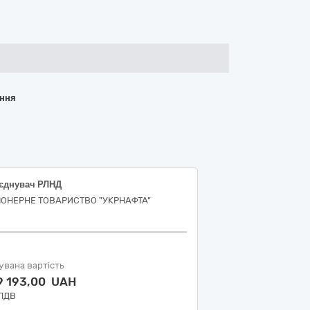
ання
’єднувач РЛНД
ІОНЕРНЕ ТОВАРИСТВО "УКPНAФТА"
увана вартість
9 193,00 UAH
 ПДВ