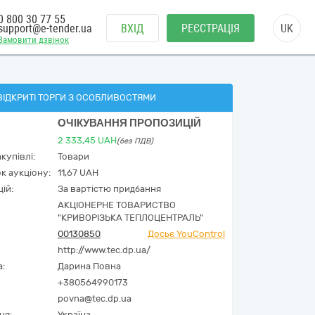
0 800 30 77 55
support@e-tender.ua
ВХІД
РЕЄСТРАЦІЯ
UK
Замовити дзвінок
ВІДКРИТІ ТОРГИ З ОСОБЛИВОСТЯМИ
ОЧІКУВАННЯ ПРОПОЗИЦІЙ
2 333,45
UAH
(без ПДВ)
купівлі:
Товари
к аукціону:
11,67 UAH
ій:
За вартістю придбання
АКЦІОНЕРНЕ ТОВАРИСТВО
"КРИВОРІЗЬКА ТЕПЛОЦЕНТРАЛЬ"
00130850
Досьє YouControl
http://www.tec.dp.ua/
а:
Дарина Повна
+380564990173
povna@tec.dp.ua
ня:
Україна