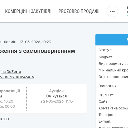
КОМЕРЦІЙНІ ЗАКУПІВЛІ
PROZORRO.ПРОДАЖІ
ніх змін - 13-05-2026, 10:23
оження з самоповерненням
Статус:
Бюджет:
Вид предмету за
Мінімальний кро
/
на DoZorro
Оцінка пропозиц
6-05-13-002464-a
Замовник:
 пропозицій
Аукціон
ЄДРПОУ:
ає
Очікується
6, 10:20
з
21-05-2026, 11:15
Сайт:
6, 00:00
Контактна особ
Телефон:
00:00
E-mail:
Місцезнаходжен