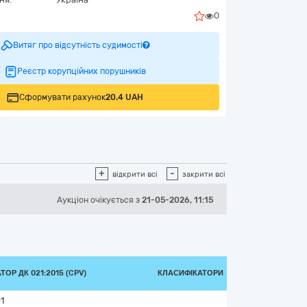
0
Витяг про відсутність судимості
Реєстр корупційних порушників
Сформувати рахунок
20.4 UAH
+
-
відкрити всі
закрити всі
Аукціон
очікується
з
21-05-2026, 11:15
ОР ДК 021:2015 (CPV)
КЛАСИФІКАТОРИ
1