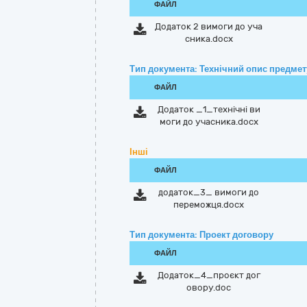
ФАЙЛ
Додаток 2 вимоги до уча
сника.docx
Тип документа: Технічний опис предмету
ФАЙЛ
Додаток _1_технічні ви
моги до учасника.docx
Інші
ФАЙЛ
додаток_3_ вимоги до
переможця.docx
Тип документа: Проект договору
ФАЙЛ
Додаток_4_проєкт дог
овору.doc