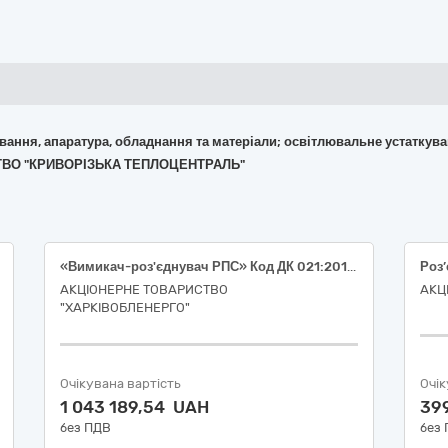
кування, апаратура, обладнання та матеріали; освітлювальне устаткув
ИСТВО "КРИВОРІЗЬКА ТЕПЛОЦЕНТРАЛЬ"
«Вимикач-роз'єднувач РПС» Код ДК 021:2015 — 31210000-1 Електрична апаратура для комутування та захисту електричних кіл
Роз
АКЦІОНЕРНЕ ТОВАРИСТВО
АКЦ
"ХАРКІВОБЛЕНЕРГО"
Очікувана вартість
Очік
1 043 189,54 UAH
39
без ПДВ
без