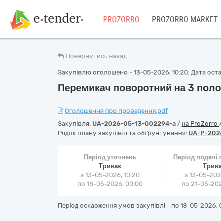
PROZORRO
PROZORRO MARKET
Повернутись назад
Закупівлю оголошено - 13-05-2026, 10:20. Дата остан
Перемикач поворотний на 3 пол
Оголошення про проведення.pdf
Закупівля:
UA-2026-05-13-002294-a
/
на ProZorro
Рядок плану закупівлі та обґрунтування:
UA-P-202
Період уточнень
Період подачі
Триває
Трив
з 13-05-2026, 10:20
з 13-05-202
по 18-05-2026, 00:00
по 21-05-202
Період оскарження умов закупівлі - по
18-05-2026, 