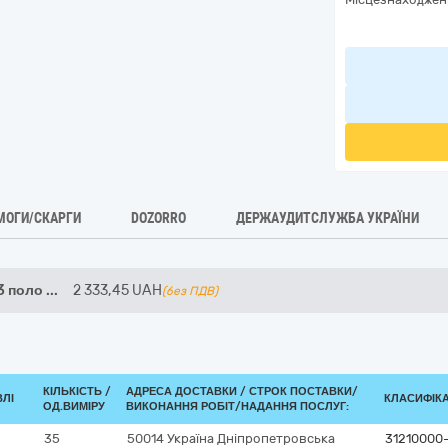
МОГИ/СКАРГИ
DOZORRO
ДЕРЖАУДИТСЛУЖБА УКРАЇНИ
3 поло
...
2 333,45
UAH
(без ПДВ)
КІЛЬКІСТЬ /
АДРЕСА ДОСТАВКИ /
СТРОК ПОСТАВКИ/
ВЛІ
КЛАСИФІКАТ
ОД.ВИМІРУ
ВИКОНАННЯ РОБІТ/НАДАННЯ ПОСЛУГ:
35
50014
Україна
Дніпропетровська
31210000-