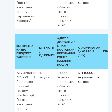
(кошти
Вінницька
батареї
загального
область
фонду
Місто
державного
Вінниця
бюджету)
по 07-07-
2026
АДРЕСА
ДОСТАВКИ /
КОНКРЕТНА
СТРОК
КІЛЬКІСТЬ
КЛАСИФІКАТОР
НАЗВА
ПОСТАВКИ/
/
ДК 021:2015
КЛАС
ПРЕДМЕТА
ВИКОНАННЯ
ОД.ВИМІРУ
(CPV)
ЗАКУПІВЛІ
РОБІТ/
НАДАННЯ
ПОСЛУГ:
Акумулятор
12
21000
31440000-2
6СТ-60 EFB
штука
Україна
Акумуляторні
(Enhanced
Вінницька
батареї
Flooded
область
Battery
Місто
Start-Stop),
Вінниця
(кошти
по 07-07-
загального
2026
фонду