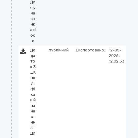
Дл
я у
ча
сн
ик
а.d
oc
x
До
публічний
Експортовано:
12-05-
да
2026,
то
12:02:53
к 3
_К
ва
лі
фі
ка
цій
на
ча
ст
ин
а -
Дл