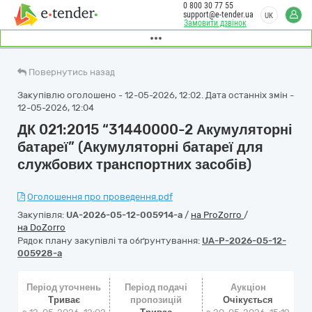
0 800 30 77 55
support@e-tender.ua
UK
Замовити дзвінок
Повернутись назад
Закупівлю оголошено - 12-05-2026, 12:02. Дата останніх змін -
12-05-2026, 12:04
ДК 021:2015 “31440000-2 Акумуляторні
батареї” (Акумуляторні батареї для
службових транспортних засобів)
Оголошення про проведення.pdf
Закупівля:
UA-2026-05-12-005914-a
/
на ProZorro
/
на DoZorro
Рядок плану закупівлі та обґрунтування:
UA-P-2026-05-12-
005928-a
Період уточнень
Період подачі
Аукціон
Триває
пропозицій
Очікується