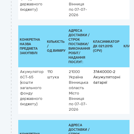
державного
Вінниця
бюджету)
по 07-07-
2026
АДРЕСА
ДОСТАВКИ /
КОНКРЕТНА
СТРОК
КІЛЬКІСТЬ
КЛАСИФІКАТОР
НАЗВА
ПОСТАВКИ/
/
ДК 021:2015
КЛАС
ПРЕДМЕТА
ВИКОНАННЯ
ОД.ВИМІРУ
(CPV)
ЗАКУПІВЛІ
РОБІТ/
НАДАННЯ
ПОСЛУГ:
Акумулятор
110
21000
31440000-2
6СТ-65
штука
Україна
Акумуляторні
(кошти
Вінницька
батареї
загального
область
фонду
Місто
державного
Вінниця
бюджету)
по 07-07-
2026
АДРЕСА
ДОСТАВКИ /