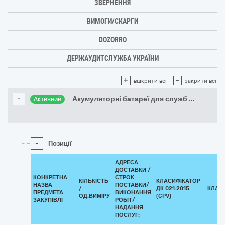
ЗВЕРНЕННЯ
ВИМОГИ/СКАРГИ
DOZORRO
ДЕРЖАУДИТСЛУЖБА УКРАЇНИ
+
-
відкрити всі
закрити всі
-
Акумуляторні батареї для служб
...
Активний
-
Позиції
АДРЕСА
ДОСТАВКИ /
КОНКРЕТНА
СТРОК
КІЛЬКІСТЬ
КЛАСИФІКАТОР
НАЗВА
ПОСТАВКИ/
/
ДК 021:2015
КЛАС
ПРЕДМЕТА
ВИКОНАННЯ
ОД.ВИМІРУ
(CPV)
ЗАКУПІВЛІ
РОБІТ/
НАДАННЯ
ПОСЛУГ: