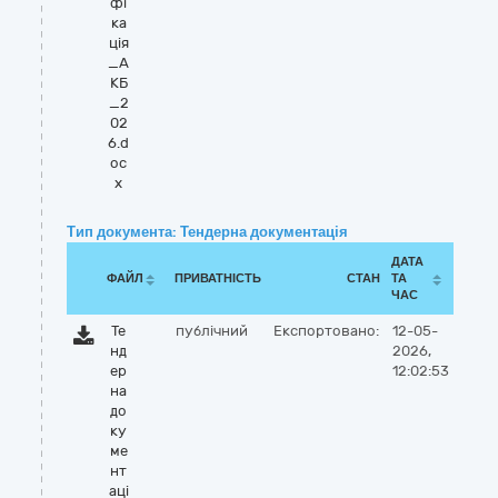
фі
ка
ція
_А
КБ
_2
02
6.d
oc
x
Тип документа: Тендерна документація
ДАТА
ФАЙЛ
ПРИВАТНІСТЬ
СТАН
ТА
ЧАС
Те
публічний
Експортовано:
12-05-
нд
2026,
ер
12:02:53
на
до
ку
ме
нт
ацi