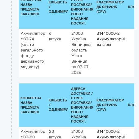
КОНКРЕТНА
СТРОК
КІЛЬКІСТЬ
КЛАСИФІКАТОР
НАЗВА
ПОСТАВКИ/
/
ДК 021:2015
КЛАС
ПРЕДМЕТА
ВИКОНАННЯ
ОД.ВИМІРУ
(CPV)
ЗАКУПІВЛІ
РОБІТ/
НАДАННЯ
ПОСЛУГ:
Акумулятор
6
21000
31440000-2
6СТ-74
штука
Україна
Акумуляторні
(кошти
Вінницька
батареї
загального
область
фонду
Місто
державного
Вінниця
бюджету)
по 07-07-
2026
АДРЕСА
ДОСТАВКИ /
КОНКРЕТНА
СТРОК
КІЛЬКІСТЬ
КЛАСИФІКАТОР
НАЗВА
ПОСТАВКИ/
/
ДК 021:2015
КЛАС
ПРЕДМЕТА
ВИКОНАННЯ
ОД.ВИМІРУ
(CPV)
ЗАКУПІВЛІ
РОБІТ/
НАДАННЯ
ПОСЛУГ:
Акумулятор
20
21000
31440000-2
6СТ-80
штука
Україна
Акумуляторні