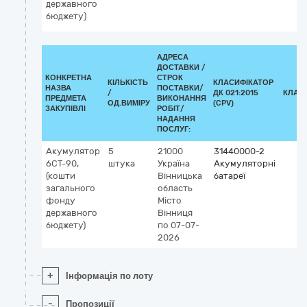
державного
бюджету)
АДРЕСА
ДОСТАВКИ /
КОНКРЕТНА
СТРОК
КІЛЬКІСТЬ
КЛАСИФІКАТОР
НАЗВА
ПОСТАВКИ/
/
ДК 021:2015
КЛАС
ПРЕДМЕТА
ВИКОНАННЯ
ОД.ВИМІРУ
(CPV)
ЗАКУПІВЛІ
РОБІТ/
НАДАННЯ
ПОСЛУГ:
Акумулятор
5
21000
31440000-2
6СТ-90,
штука
Україна
Акумуляторні
(кошти
Вінницька
батареї
загального
область
фонду
Місто
державного
Вінниця
бюджету)
по 07-07-
2026
+
Інформація по лоту
-
Пропозиції