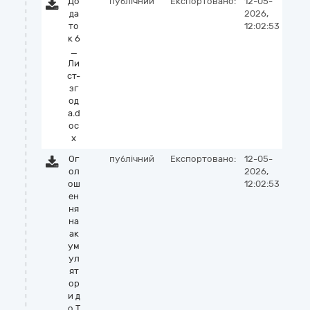
До
публічний
Експортовано:
12-05-
да
2026,
то
12:02:53
к 6
_
Ли
ст-
зг
од
а.d
oc
x
Ог
публічний
Експортовано:
12-05-
ол
2026,
ош
12:02:53
ен
ня
на
ак
ум
ул
ят
ор
и д
о Т