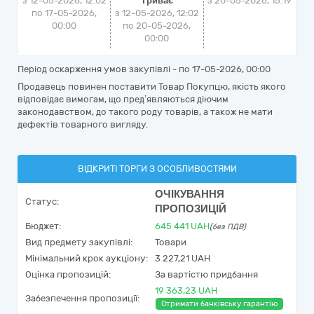
з 12-05-2026, 12:02
Триває
з
20-05-2026, 15:19
по 17-05-2026,
з 12-05-2026, 12:02
00:00
по 20-05-2026,
00:00
Період оскарження умов закупівлі - по
17-05-2026, 00:00
Продавець повинен поставити Товар Покупцю, якість якого
відповідає вимогам, що пред’являються діючим
законодавством, до такого роду товарів, а також не мати
дефектів товарного вигляду.
ВІДКРИТІ ТОРГИ З ОСОБЛИВОСТЯМИ
ОЧІКУВАННЯ
Статус:
ПРОПОЗИЦІЙ
Бюджет:
645 441
UAH
(без ПДВ)
Вид предмету закупівлі:
Товари
Мінімальний крок аукціону:
3 227,21 UAH
Оцінка пропозицій:
За вартістю придбання
19 363,23 UAH
Забезпечення пропозиції:
Отримати банківську гарантію