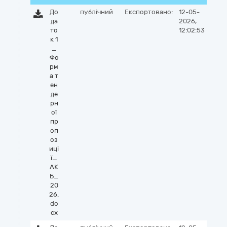
До
публічний
Експортовано:
12-05-
да
2026,
то
12:02:53
к 1
_
Фо
рм
а т
ен
де
рн
ої
пр
оп
оз
иці
ї_
АК
Б_
20
26.
do
cx