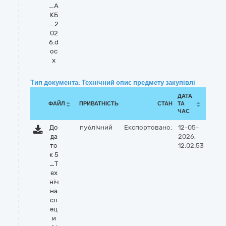
_А
КБ
_2
02
6.d
oc
x
Тип документа: Технічний опис предмету закупівлі
ДАТА
ФАЙЛ
ПРИВАТНІСТЬ
СТАН
ТА
ЧАС
До
публічний
Експортовано:
12-05-
да
2026,
то
12:02:53
к 5
_Т
ех
ніч
на
сп
ец
и