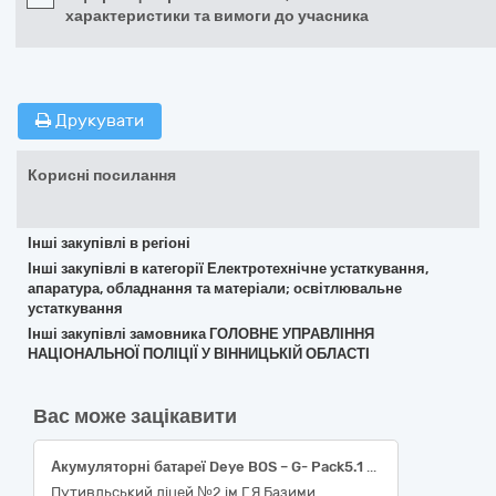
характеристики та вимоги до учасника
Друкувати
Корисні посилання
Інші закупівлі в регіоні
Інші закупівлі в категорії Електротехнічне устаткування,
апаратура, обладнання та матеріали; освітлювальне
устаткування
Інші закупівлі замовника ГОЛОВНЕ УПРАВЛІННЯ
НАЦІОНАЛЬНОЇ ПОЛІЦІЇ У ВІННИЦЬКІЙ ОБЛАСТІ
Вас може зацікавити
Акумуляторні батареї Deye BOS – G- Pack5.1 Pro 51.2 V 100 Ah
Путивльський ліцей №2 ім.Г.Я.Базими