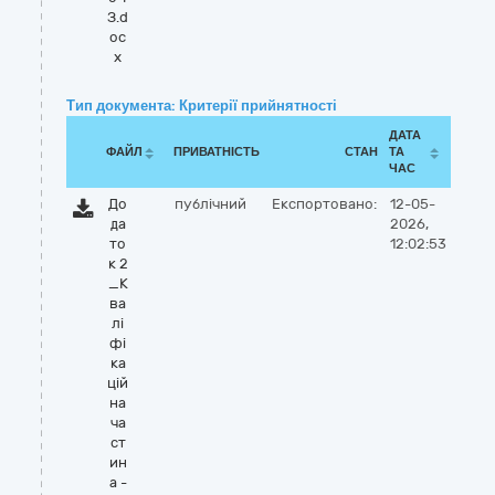
З.d
oc
x
Тип документа: Критерії прийнятності
ДАТА
ФАЙЛ
ПРИВАТНІСТЬ
СТАН
ТА
ЧАС
До
публічний
Експортовано:
12-05-
да
2026,
то
12:02:53
к 2
_К
ва
лі
фі
ка
цій
на
ча
ст
ин
а -