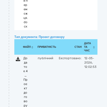
я п
ер
ем
ож
ця.
do
cx
Тип документа: Проект договору
ДАТА
ФАЙЛ
ПРИВАТНІСТЬ
СТАН
ТА
ЧАС
До
публічний
Експортовано:
12-05-
да
2026,
то
12:02:53
к 4
_
Пр
оє
кт
до
го
во
ру