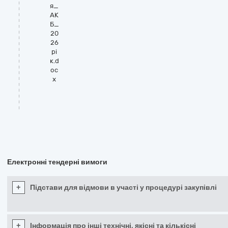
я_
АК
Б_
20
26
рі
к.d
oc
x
Електронні тендерні вимоги
+
Підстави для відмови в участі у процедурі закупівлі
+
Інформація про інші технічні, якісні та кількісні