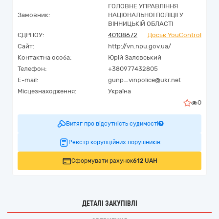
ГОЛОВНЕ УПРАВЛІННЯ
Замовник:
НАЦІОНАЛЬНОЇ ПОЛІЦІЇ У
ВІННИЦЬКІЙ ОБЛАСТІ
ЄДРПОУ:
40108672
Досьє YouControl
Сайт:
http://vn.npu.gov.ua/
Контактна особа:
Юрій Залєвський
Телефон:
+380977432805
E-mail:
gunp_vinpolice@ukr.net
Місцезнаходження:
Україна
0
Витяг про відсутність судимості
Реєстр корупційних порушників
Сформувати рахунок
612 UAH
ДЕТАЛІ ЗАКУПІВЛІ