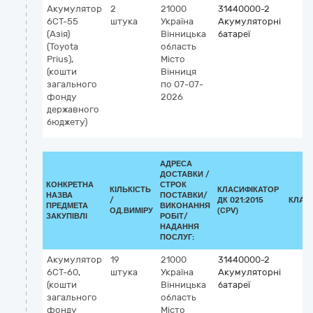
Акумулятор
2
21000
31440000-2
6СТ-55
штука
Україна
Акумуляторні
(Азія)
Вінницька
батареї
(Toyota
область
Prius),
Місто
(кошти
Вінниця
загального
по 07-07-
фонду
2026
державного
бюджету)
АДРЕСА
ДОСТАВКИ /
КОНКРЕТНА
СТРОК
КІЛЬКІСТЬ
КЛАСИФІКАТОР
НАЗВА
ПОСТАВКИ/
/
ДК 021:2015
КЛАС
ПРЕДМЕТА
ВИКОНАННЯ
ОД.ВИМІРУ
(CPV)
ЗАКУПІВЛІ
РОБІТ/
НАДАННЯ
ПОСЛУГ:
Акумулятор
19
21000
31440000-2
6СТ-60,
штука
Україна
Акумуляторні
(кошти
Вінницька
батареї
загального
область
фонду
Місто