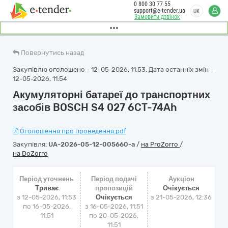
0 800 30 77 55
support@e-tender.ua
UK
Замовити дзвінок
Повернутись назад
Закупівлю оголошено - 12-05-2026, 11:53. Дата останніх змін -
12-05-2026, 11:54
Акумуляторні батареї до транспортних
засобів BOSCH S4 027 6CT-74Ah
Оголошення про проведення.pdf
Закупівля:
UA-2026-05-12-005660-a
/
на ProZorro
/
на DoZorro
Період уточнень
Період подачі
Аукціон
Триває
пропозицій
Очікується
з 12-05-2026, 11:53
Очікується
з
21-05-2026, 12:36
по 16-05-2026,
з 16-05-2026, 11:51
11:51
по 20-05-2026,
11:51