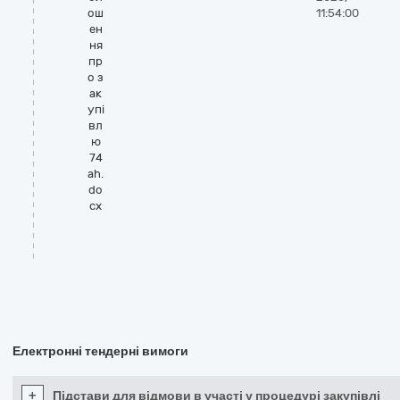
ош
11:54:00
ен
ня
пр
о з
ак
упі
вл
ю
74
ah.
do
cx
Електронні тендерні вимоги
+
Підстави для відмови в участі у процедурі закупівлі