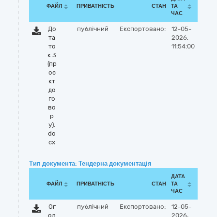
ФАЙЛ
ПРИВАТНІСТЬ
СТАН
ТА
ЧАС
До
публічний
Експортовано:
12-05-
та
2026,
то
11:54:00
к 3
(пр
оє
кт
до
го
во
р
у).
do
cx
Тип документа: Тендерна документація
ДАТА
ФАЙЛ
ПРИВАТНІСТЬ
СТАН
ТА
ЧАС
Ог
публічний
Експортовано:
12-05-
ол
2026,