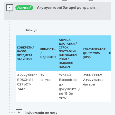
-
Акумуляторні батареї до трансп
...
Активний
-
Позиції
АДРЕСА
ДОСТАВКИ /
КОНКРЕТНА
СТРОК
КІЛЬКІСТЬ
КЛАСИФІКАТОР
НАЗВА
ПОСТАВКИ/
/
ДК 021:2015
КЛА
ПРЕДМЕТА
ВИКОНАННЯ
ОД.ВИМІРУ
(CPV)
ЗАКУПІВЛІ
РОБІТ/
НАДАННЯ
ПОСЛУГ:
Акумулятор
15
Україна
31440000-2
BOSCH S4
штука
Відповідно
Акумуляторні
027 6CT-
до
батареї
74Ah
документації
по 15-06-
2026
+
Інформація по лоту