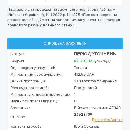
Підставою для проведення закупівлі є постанова Кабінету
Міністрів України від 11.11.2022 р. № 1275 «Про затвердження
особливостей здійснення оборонних закупівель на період дії
правового режиму воєнного стану».
СПРОЩЕНА ЗАКУПІВЛЯ
ПЕРІОД УТОЧНЕНЬ
Статус:
Бюджет:
82 500
UAH
(без ПДВ)
Вид предмету закупівлі:
Товари
Мінімальний крок аукціону:
412,50 UAH
Оцінка пропозицій:
За вартістю придбання
Розгляд пропозицій:
Поступовий
Мінімальна кількість пропозицій:
1
Наявність прекваліфікації:
Ні
Замовник:
Військова частина А7040
26623709
ЄДРПОУ:
Досьє YouControl
Контактна особа:
Юрій Сукачов