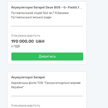
Акумуляторні батареї Deye BOS – G- Pack5.1 Pro 51.2 V 100 Ah
Путивльський ліцей №2 ім.Г.Я.Базими
Путивльської міської ради
Очікувана вартість
190 000,00 UAH
з ПДВ
Дивитись
Акумуляторні батареї
Харківська філія ТОВ "Газорозподільні мережі
України"
Очікувана вартість