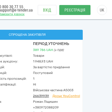
0 800 30 77 55
support@e-tender.ua
ВХІД
РЕЄСТРАЦІЯ
UK
Замовити дзвінок
СПРОЩЕНА ЗАКУПІВЛЯ
ПЕРІОД УТОЧНЕНЬ
389 786
UAH
(з ПДВ)
купівлі:
Товари
к аукціону:
1 948,93 UAH
ій:
За вартістю придбання
ицій:
Поступовий
кість пропозицій:
1
аліфікації:
Ні
Військова частина А5003
26639939
Досьє YouControl
а:
Роман Ліщишин
+380972088209