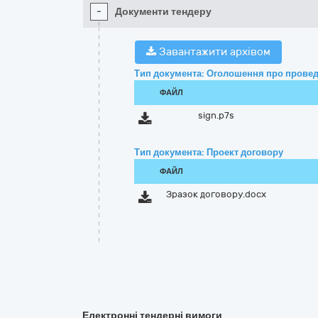
-
Документи тендеру
Завантажити архівом
Тип документа: Оголошення про провед
ФАЙЛ
sign.p7s
Тип документа: Проект договору
ФАЙЛ
Зразок договору.docx
Електронні тендерні вимоги