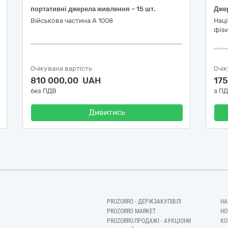
портативні джерела живлення – 15 шт.
Дже
Військова частина А 1008
Нац
фізи
Очікувана вартість
Очік
810 000,00 UAH
17
без ПДВ
з П
Дивитись
PROZORRO - ДЕРЖЗАКУПІВЛІ
НА
PROZORRO MARKET
НО
PROZORRO.ПРОДАЖІ - АУКЦІОНИ
КО