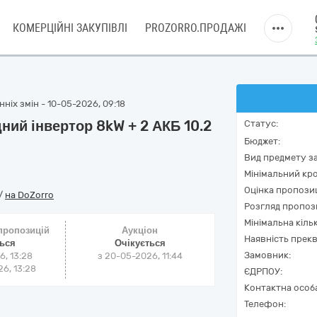
КОМЕРЦІЙНІ ЗАКУПІВЛІ
PROZORRO.ПРОДАЖІ
ніх змін - 10-05-2026, 09:18
дний інвертор 8kW + 2 АКБ 10.2
Статус:
Бюджет:
Вид предмету за
Мінімальний кро
Оцінка пропозиц
/
на DoZorro
Розгляд пропоз
Мінімальна кіль
 пропозицій
Аукціон
Наявність прекв
ться
Очікується
Замовник:
6, 13:28
з
20-05-2026, 11:44
6, 13:28
ЄДРПОУ:
Контактна особ
Телефон: