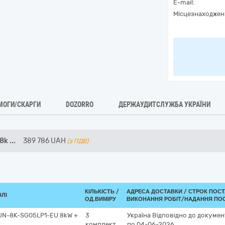
E-mail:
Місцезнаходжен
МОГИ/СКАРГИ
DOZORRO
ДЕРЖАУДИТСЛУЖБА УКРАЇНИ
 8k
...
389 786
UAH
(з ПДВ)
КІЛЬКІСТЬ /
АДРЕСА ДОСТАВКИ /
СТРОК ПОСТ
ВЛІ
ОД.ВИМІРУ
ВИКОНАННЯ РОБІТ/НАДАННЯ ПОС
SUN-8K-SG05LP1-EU 8kW +
3
Україна
Відповідно до докумен
комплект
по 04-06-2026