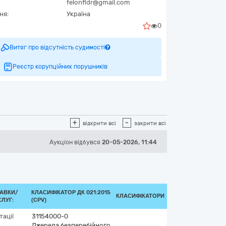
felonfldr@gmail.com
ня:
Україна
0
Витяг про відсутність судимості
Реєстр корупційних порушників
+
-
відкрити всі
закрити всі
Аукціон відбувся
20-05-2026, 11:44
АВКИ/
КЛАСИФІКАТОР ДК 021:2015
КЛАСИФІКАТОРИ
ЛУГ:
(CPV)
тації
31154000-0
Джерела безперебійного