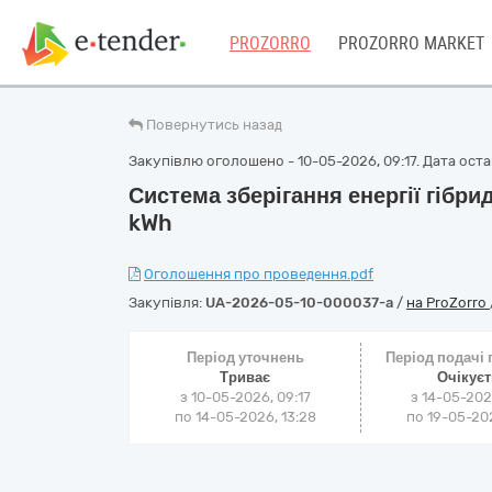
PROZORRO
PROZORRO MARKET
Повернутись назад
Закупівлю оголошено - 10-05-2026, 09:17. Дата остан
Система зберігання енергії гібри
kWh
Оголошення про проведення.pdf
Закупівля:
UA-2026-05-10-000037-a
/
на ProZorro
Період уточнень
Період подачі
Триває
Очікує
з 10-05-2026, 09:17
з 14-05-202
по 14-05-2026, 13:28
по 19-05-202