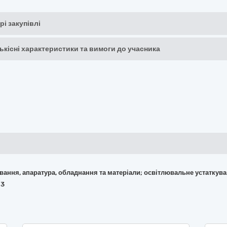
рі закупівлі
кількісні характеристики та вимоги до учасника
кування, апаратура, обладнання та матеріали; освітлювальне устаткув
03