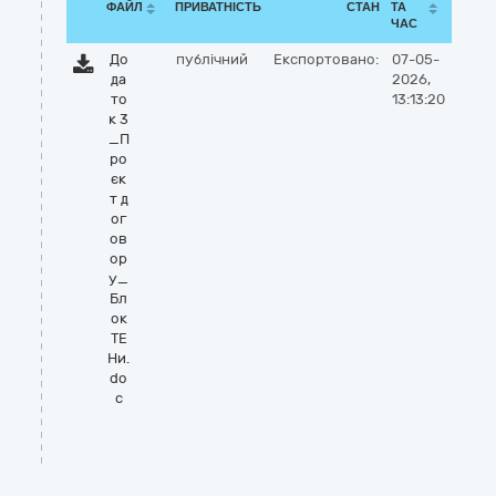
ФАЙЛ
ПРИВАТНІСТЬ
СТАН
ТА
ЧАС
До
публічний
Експортовано:
07-05-
да
2026,
то
13:13:20
к 3
_П
ро
єк
т д
ог
ов
ор
у_
Бл
ок
ТЕ
Ни.
do
c