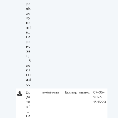
ре
лік
до
ку
ме
нті
в_
Пе
ре
мо
же
ць
_Б
ло
к Т
ЕН
и.d
oc
До
публічний
Експортовано:
07-05-
да
2026,
то
13:13:20
к 1
_
Пе