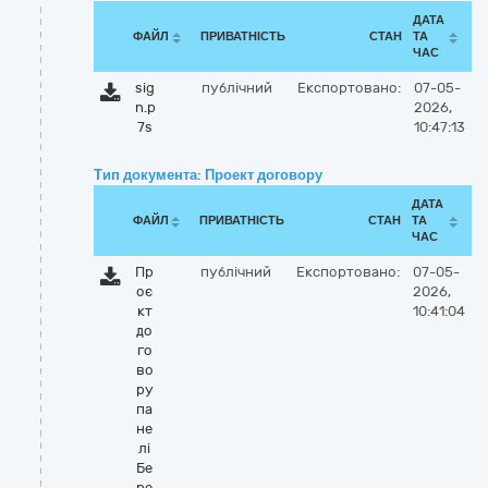
ДАТА
ФАЙЛ
ПРИВАТНІСТЬ
СТАН
ТА
ЧАС
sig
публічний
Експортовано:
07-05-
n.p
2026,
7s
10:47:13
Тип документа: Проект договору
ДАТА
ФАЙЛ
ПРИВАТНІСТЬ
СТАН
ТА
ЧАС
Пр
публічний
Експортовано:
07-05-
оє
2026,
кт
10:41:04
до
го
во
ру
па
не
лі
Бе
ре