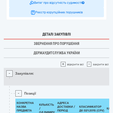
Витяг про відсутність судимості
Реєстр корупційних порушників
ДЕТАЛІ ЗАКУПІВЛІ
ЗВЕРНЕННЯ ПРО ПОРУШЕННЯ
ДЕРЖАУДИТСЛУЖБА УКРАЇНИ
+
-
відкрити всі
закрити всі
-
Закупівля:
-
Позиції
КОНКРЕТНА
АДРЕСА
КІЛЬКІСТЬ
НАЗВА
ДОСТАВКИ /
КЛАСИФІКАТОР
/
КЛА
ПРЕДМЕТА
ПЕРІОД
ДК 021:2015 (CPV)
ОД.ВИМІРУ