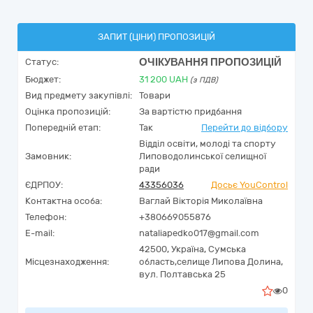
ЗАПИТ (ЦІНИ) ПРОПОЗИЦІЙ
ОЧІКУВАННЯ ПРОПОЗИЦІЙ
Статус:
Бюджет:
31 200
UAH
(з ПДВ)
Вид предмету закупівлі:
Товари
Оцінка пропозицій:
За вартістю придбання
Попередній етап:
Так
Перейти до відбору
Відділ освіти, молоді та спорту
Замовник:
Липоводолинської селищної
ради
ЄДРПОУ:
43356036
Досьє YouControl
Контактна особа:
Ваглай Вікторія Миколаївна
Телефон:
+380669055876
E-mail:
nataliapedko017@gmail.com
42500,
Україна
,
Сумська
Місцезнаходження:
область,
селище Липова Долина,
вул. Полтавська 25
0