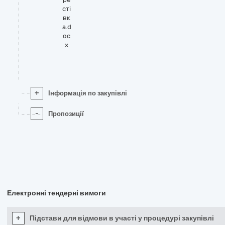
сті
вк
а.d
oc
x
+
Інформація по закупівлі
-
Пропозиції
Електронні тендерні вимоги
+
Підстави для відмови в участі у процедурі закупівлі