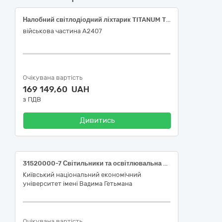
Налобний світлодіодний ліхтарик TITANUM TLF-H08 110Lm 8500/7700К (оригінал або еквівалент)
військова частина А2407
Очікувана вартість
169 149,60 UAH
з ПДВ
Дивитись
31520000-7 Світильники та освітлювальна арматура (Панелі світлодіодні, лінійні світлодіодні світильники)
Київський національний економічний
університет імені Вадима Гетьмана
Очікувана вартість