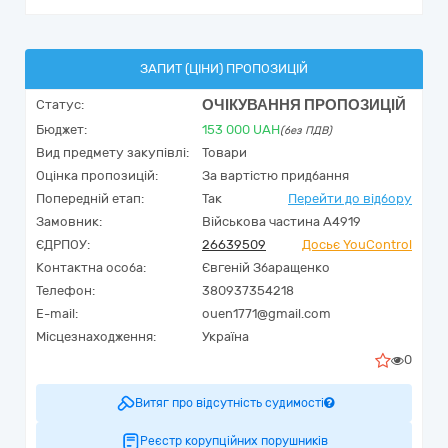
ЗАПИТ (ЦІНИ) ПРОПОЗИЦІЙ
ОЧІКУВАННЯ ПРОПОЗИЦІЙ
Статус:
Бюджет:
153 000
UAH
(без ПДВ)
Вид предмету закупівлі:
Товари
Оцінка пропозицій:
За вартістю придбання
Попередній етап:
Так
Перейти до відбору
Замовник:
Військова частина А4919
ЄДРПОУ:
26639509
Досьє YouControl
Контактна особа:
Євгеній Збаращенко
Телефон:
380937354218
E-mail:
ouen1771@gmail.com
Місцезнаходження:
Україна
0
Витяг про відсутність судимості
Реєстр корупційних порушників