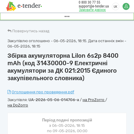
0 800 30 77 55
support@e-tender.ua
UK
Замовити дзвінок
Повернутись назад
Закупівлю оголошено - 06-05-2026, 18:15. Дата останніх змін -
06-05-2026, 18:15
Збірка акумуляторна Lilon 6s2p 8400
mАh (код 31430000-9 Електричні
акумулятори за ДК 021:2015 Єдиного
закупівельного словника)
Оголошення про проведення.pdf
Закупівля:
UA-2026-05-06-014706-a
/
на ProZorro
/
на DoZorro
Період подачі пропозицій
з 06-05-2026, 18:15
по 09-05-2026, 00:00