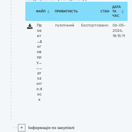
ДАТА
ФАЙЛ
ПРИВАТНІСТЬ
СТАН
ТА
ЧАС
Пр
публічний
Експортовано:
06-05-
оє
2026,
кт
18:15:11
_д
ог
ов
ор
у_
__
pr
oz
orr
o.d
oc
x
+
Інформація по закупівлі