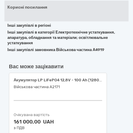
Корисні посилання
Інші закупівлі в регіоні
Інші закупівлі в категорії Електротехнічне устаткування,
апаратура, обладнання та матеріали; освітлювальне
устаткування
Інші закупівлі замовника Військова частина А4919
Вас може зацікавити
Акумулятор LP LiFePO4 12,8V - 100 Ah (1280Wh) (BMS 100A/50А) пластик Smart BT (або еквівалент)
Військова частина А2171
Очікувана вартість
161 000,00 UAH
з ПДВ