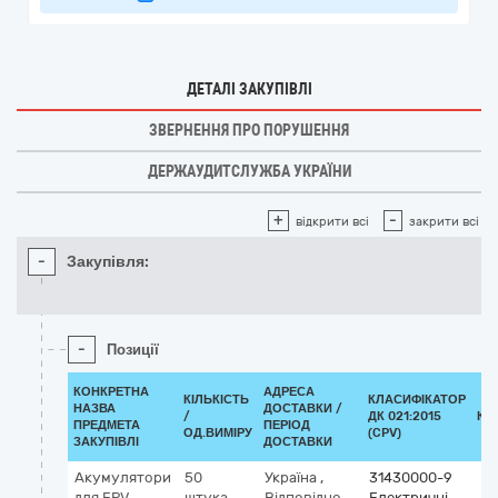
ДЕТАЛІ ЗАКУПІВЛІ
ЗВЕРНЕННЯ ПРО ПОРУШЕННЯ
ДЕРЖАУДИТСЛУЖБА УКРАЇНИ
+
-
відкрити всі
закрити всі
-
Закупівля:
-
Позиції
КОНКРЕТНА
АДРЕСА
КІЛЬКІСТЬ
КЛАСИФІКАТОР
НАЗВА
ДОСТАВКИ /
/
ДК 021:2015
КЛ
ПРЕДМЕТА
ПЕРІОД
ОД.ВИМІРУ
(CPV)
ЗАКУПІВЛІ
ДОСТАВКИ
Акумулятори
50
Україна
,
31430000-9
для FPV
штука
Відповідно
Електричні