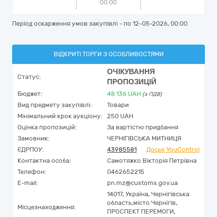
00:00
Період оскарження умов закупівлі - по
12-05-2026, 00:00
ВІДКРИТІ ТОРГИ З ОСОБЛИВОСТЯМИ
ОЧІКУВАННЯ
Статус:
ПРОПОЗИЦІЙ
Бюджет:
48 136
UAH
(з ПДВ)
Вид предмету закупівлі:
Товари
Мінімальний крок аукціону:
250 UAH
Оцінка пропозицій:
За вартістю придбання
Замовник:
ЧЕРНІГІВСЬКА МИТНИЦЯ
ЄДРПОУ:
43985581
Досьє YouControl
Контактна особа:
Самотяжко Вікторія Петрівна
Телефон:
0462652215
E-mail:
pn.mz@customs.gov.ua
14017,
Україна
,
Чернігівська
область,
місто Чернігів,
Місцезнаходження:
ПРОСПЕКТ ПЕРЕМОГИ,