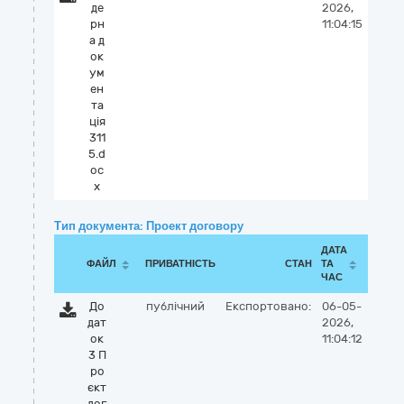
де
2026,
рн
11:04:15
а д
ок
ум
ен
та
ція
311
5.d
oc
x
Тип документа: Проект договору
ДАТА
ФАЙЛ
ПРИВАТНІСТЬ
СТАН
ТА
ЧАС
До
публічний
Експортовано:
06-05-
дат
2026,
ок
11:04:12
3 П
ро
єкт
дог