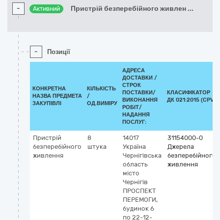
-
Пристрій безперебійного живлен
...
Активний
-
Позиції
АДРЕСА
ДОСТАВКИ /
СТРОК
КОНКРЕТНА
КІЛЬКІСТЬ
ПОСТАВКИ/
КЛАСИФІКАТОР
НАЗВА ПРЕДМЕТА
/
ВИКОНАННЯ
ДК 021:2015 (CPV)
ЗАКУПІВЛІ
ОД.ВИМІРУ
РОБІТ/
НАДАННЯ
ПОСЛУГ:
Пристрій
8
14017
31154000-0
безперебійного
штука
Україна
Джерела
живлення
Чернігівська
безперебійного
область
живлення
місто
Чернігів
ПРОСПЕКТ
ПЕРЕМОГИ,
будинок 6
по 22-12-