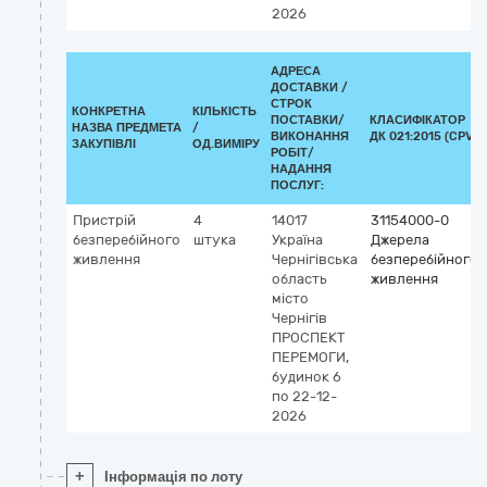
2026
АДРЕСА
ДОСТАВКИ /
СТРОК
КОНКРЕТНА
КІЛЬКІСТЬ
ПОСТАВКИ/
КЛАСИФІКАТОР
НАЗВА ПРЕДМЕТА
/
ВИКОНАННЯ
ДК 021:2015 (CPV)
ЗАКУПІВЛІ
ОД.ВИМІРУ
РОБІТ/
НАДАННЯ
ПОСЛУГ:
Пристрій
4
14017
31154000-0
безперебійного
штука
Україна
Джерела
живлення
Чернігівська
безперебійного
область
живлення
місто
Чернігів
ПРОСПЕКТ
ПЕРЕМОГИ,
будинок 6
по 22-12-
2026
+
Інформація по лоту