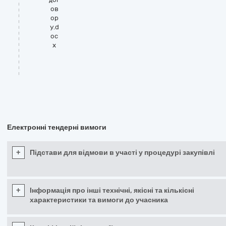
ов
ор
у.d
oc
x
Електронні тендерні вимоги
+
Підстави для відмови в участі у процедурі закупівлі
+
Інформація про інші технічні, якісні та кількісні
характеристики та вимоги до учасника