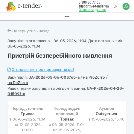
0 800 30 77 55
support@e-tender.ua
UK
Замовити дзвінок
Повернутись назад
Закупівлю оголошено - 06-05-2026, 11:04. Дата останніх змін -
06-05-2026, 11:04
Пристрій безперебійного живлення
Оголошення про проведення.pdf
Закупівля:
UA-2026-05-06-003765-a
/
на ProZorro
/
на DoZorro
Рядок плану закупівлі та обґрунтування:
UA-P-2026-04-28-
015091-a
Період уточнень
Період подачі
Аукціон
Триває
пропозицій
Очікується
з 06-05-2026, 11:04
Триває
з
15-05-2026, 15:40
по 12-05-2026,
з 06-05-2026, 11:04
00:00
по 15-05-2026,