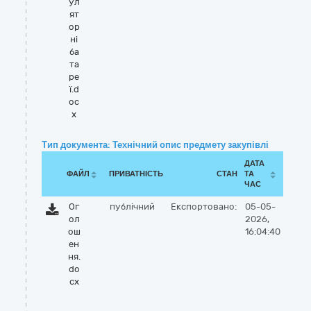
ул
ят
ор
ні
ба
та
ре
ї.d
oc
x
Тип документа: Технічний опис предмету закупівлі
ДАТА
ФАЙЛ
ПРИВАТНІСТЬ
СТАН
ТА
ЧАС
Ог
публічний
Експортовано:
05-05-
ол
2026,
ош
16:04:40
ен
ня.
do
cx