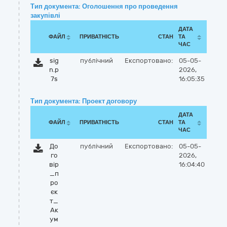
Тип документа: Оголошення про проведення
закупівлі
ДАТА
ФАЙЛ
ПРИВАТНІСТЬ
СТАН
ТА
ЧАС
sig
публічний
Експортовано:
05-05-
n.p
2026,
7s
16:05:35
Тип документа: Проект договору
ДАТА
ФАЙЛ
ПРИВАТНІСТЬ
СТАН
ТА
ЧАС
До
публічний
Експортовано:
05-05-
го
2026,
вір
16:04:40
_п
ро
єк
т_
Ак
ум