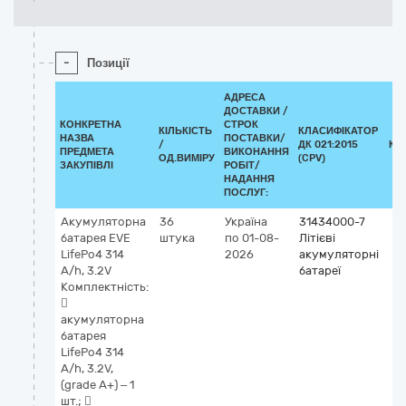
-
Позиції
АДРЕСА
ДОСТАВКИ /
КОНКРЕТНА
СТРОК
КІЛЬКІСТЬ
КЛАСИФІКАТОР
НАЗВА
ПОСТАВКИ/
/
ДК 021:2015
КЛ
ПРЕДМЕТА
ВИКОНАННЯ
ОД.ВИМІРУ
(CPV)
ЗАКУПІВЛІ
РОБІТ/
НАДАННЯ
ПОСЛУГ:
Акумуляторна
36
Україна
31434000-7
батарея EVE
штука
по 01-08-
Літієві
LifePo4 314
2026
акумуляторні
A/h, 3.2V
батареї
Комплектність:

акумуляторна
батарея
LifePo4 314
A/h, 3.2V,
(grade A+) – 1
шт.; 