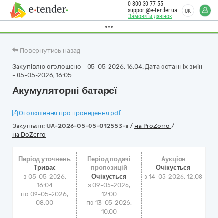
0 800 30 77 55
support@e-tender.ua
UK
Замовити дзвінок
Повернутись назад
Закупівлю оголошено - 05-05-2026, 16:04. Дата останніх змін
- 05-05-2026, 16:05
Акумуляторні батареї
Оголошення про проведення.pdf
Закупівля:
UA-2026-05-05-012553-a
/
на ProZorro
/
на DoZorro
Період уточнень
Період подачі
Аукціон
Триває
пропозицій
Очікується
з 05-05-2026,
Очікується
з
14-05-2026, 12:08
16:04
з 09-05-2026,
по 09-05-2026,
12:00
08:00
по 13-05-2026,
10:00