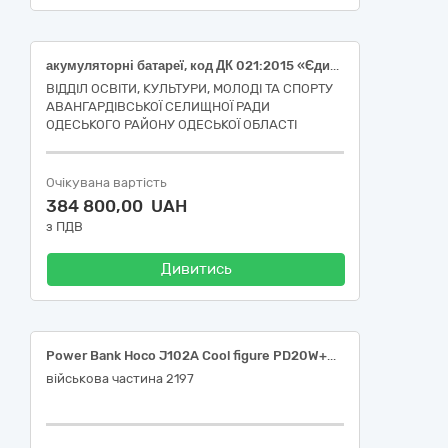
акумуляторні батареї, код ДК 021:2015 «Єдиний закупівельний словник» - 31430000-9 Електричні акумулятори
ВІДДІЛ ОСВІТИ, КУЛЬТУРИ, МОЛОДІ ТА СПОРТУ
АВАНГАРДІВСЬКОЇ СЕЛИЩНОЇ РАДИ
ОДЕСЬКОГО РАЙОНУ ОДЕСЬКОЇ ОБЛАСТІ
Очікувана вартість
384 800,00 UAH
з ПДВ
Дивитись
Power Bank Hoco J102A Cool figure PD20W+QC3.0 20000 mAh або еквівалент
військова частина 2197