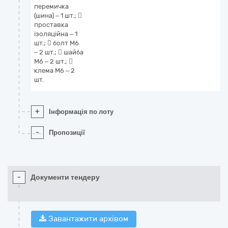
перемичка
(шина) – 1 шт.; 
проставка
ізоляційна – 1
шт.;  болт М6
– 2 шт.;  шайба
М6 – 2 шт.; 
клема М6 – 2
шт.
+
Інформація по лоту
-
Пропозиції
-
Документи тендеру
Завантажити архівом