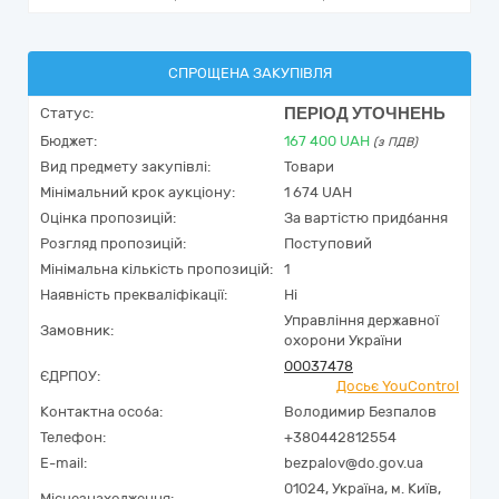
СПРОЩЕНА ЗАКУПІВЛЯ
ПЕРІОД УТОЧНЕНЬ
Статус:
Бюджет:
167 400
UAH
(з ПДВ)
Вид предмету закупівлі:
Товари
Мінімальний крок аукціону:
1 674 UAH
Оцінка пропозицій:
За вартістю придбання
Розгляд пропозицій:
Поступовий
Мінімальна кількість пропозицій:
1
Наявність прекваліфікації:
Ні
Управління державної
Замовник:
охорони України
00037478
ЄДРПОУ:
Досьє YouControl
Контактна особа:
Володимир Безпалов
Телефон:
+380442812554
E-mail:
bezpalov@do.gov.ua
01024,
Україна
,
м. Київ,
Місцезнаходження: