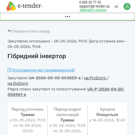
0 800 30 77 55
support@e-tender.ua
UK
Замовити дзвінок
Повернутись назад
Закупівлю оголошено - 05-05-2026, 11:03. Дата останніх змін -
05-05-2026, 11:04
Гібридний інвертор
Оголошення про проведення.pdf
Закупівля:
UA-2026-05-05-003553-a
/
на ProZorro
/
на DoZorro
Рядок плану закупівлі та обґрунтування:
UA-P-2026-04-20-
006961-a
Період уточнень
Період подачі
Аукціон
Триває
пропозицій
Очікується
з 05-05-2026, 11:03
Триває
з
14-05-2026, 12:43
по 10-05-2026,
з 05-05-2026, 11:03
00:00
по 13-05-2026,