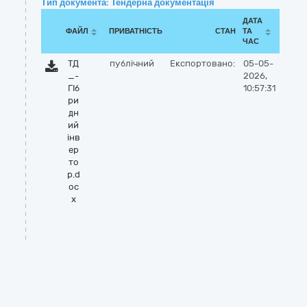
Тип документа: Тендерна документація
ДАТА
ФАЙЛ
ПРИВАТНІСТЬ
СТАН
ТА
ЧАС
ТД
публічний
Експортовано:
05-05-
_-
2026,
ГІб
10:57:31
ри
дн
ий
інв
ер
то
р.d
oc
x