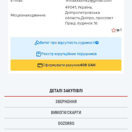
E-mail:
19maxxxim82@gmail.com
49041,
Україна
,
Дніпропетровська
Місцезнаходження:
область,
Дніпро,
проспект
Праці, будинок 16
1
Витяг про відсутність судимості
Реєстр корупційних порушників
Сформувати рахунок
408 UAH
ДЕТАЛІ ЗАКУПІВЛІ
ЗВЕРНЕННЯ
ВИМОГИ/СКАРГИ
DOZORRO