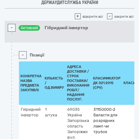
ДЕРЖАУДИТСЛУЖБА УКРАЇНИ
+
-
відкрити всі
закрити всі
-
Гібридний інвертор
Активний
-
Позиції
АДРЕСА
ДОСТАВКИ /
КОНКРЕТНА
СТРОК
КІЛЬКІСТЬ
КЛАСИФІКАТОР
НАЗВА
ПОСТАВКИ/
/
ДК 021:2015
КЛАСИФ
ПРЕДМЕТА
ВИКОНАННЯ
ОД.ВИМІРУ
(CPV)
ЗАКУПІВЛІ
РОБІТ/
НАДАННЯ
ПОСЛУГ:
Гібридний
1
69035
31150000-2
інвертор
штука
Україна
Баласти для
Запорізька
розрядних
область
ламп чи
Запоріжжя
трубок
вул.