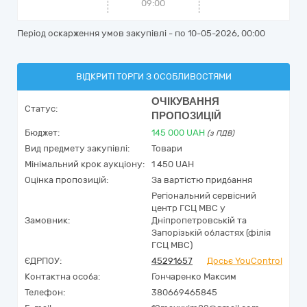
09:00
Період оскарження умов закупівлі - по
10-05-2026, 00:00
ВІДКРИТІ ТОРГИ З ОСОБЛИВОСТЯМИ
ОЧІКУВАННЯ
Статус:
ПРОПОЗИЦІЙ
Бюджет:
145 000
UAH
(з ПДВ)
Вид предмету закупівлі:
Товари
Мінімальний крок аукціону:
1 450 UAH
Оцінка пропозицій:
За вартістю придбання
Регіональний сервісний
центр ГСЦ МВС у
Замовник:
Дніпропетровській та
Запорізькій областях (філія
ГСЦ МВС)
ЄДРПОУ:
45291657
Досьє YouControl
Контактна особа:
Гончаренко Максим
Телефон:
380669465845