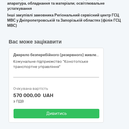
апаратура, обладнання та матеріали; освітлювальне
устаткування
Інші закупівлі замовника Регіональний сервісний центр ГСЦ
МВС у Дніпропетровській та Запорізькій областях (філія ГСЦ
МВС)
Вас може зацікавити
Джерело безперебійного (резервного) живлення для світлофорних об’єктів
Комунальне підприємство "Конотопське
транспортне управління"
Очікувана вартість
570 000,00 UAH
з ПДВ
Дивитись