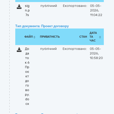
sig
публічний
Експортовано:
05-05-
n.p
2026,
7s
11:04:22
Тип документа: Проект договору
ДАТА
ФАЙЛ
ПРИВАТНІСТЬ
СТАН
ТА
ЧАС
До
публічний
Експортовано:
05-05-
да
2026,
то
10:58:20
к 6
Пр
оє
кт
до
го
во
ру.
do
cx