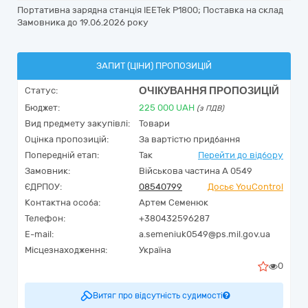
Портативна зарядна станція IEETek P1800; Поставка на склад
Замовника до 19.06.2026 року
ЗАПИТ (ЦІНИ) ПРОПОЗИЦІЙ
ОЧІКУВАННЯ ПРОПОЗИЦІЙ
Статус:
Бюджет:
225 000
UAH
(з ПДВ)
Вид предмету закупівлі:
Товари
Оцінка пропозицій:
За вартістю придбання
Попередній етап:
Так
Перейти до відбору
Замовник:
Військова частина А 0549
ЄДРПОУ:
08540799
Досьє YouControl
Контактна особа:
Артем Семенюк
Телефон:
+380432596287
E-mail:
a.semeniuk0549@ps.mil.gov.ua
Місцезнаходження:
Україна
0
Витяг про відсутність судимості