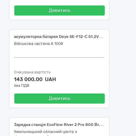
Дивитись
акумуляторна батарея Deye SE-F12-С 51.2V 230Ah – 2 шт.
Військова частина А 1008
Очікувана вартість
143 000,00 UAH
без ПДВ
Дивитись
Зарядна станція EcoFlow River 2 Pro 800 Вт, 768 Вт/год (з функцією ДБЖ)
Хмельницький обласний центр з