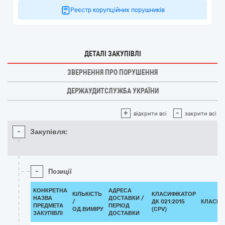
Реєстр корупційних порушників
ДЕТАЛІ ЗАКУПІВЛІ
ЗВЕРНЕННЯ ПРО ПОРУШЕННЯ
ДЕРЖАУДИТСЛУЖБА УКРАЇНИ
+
-
відкрити всі
закрити всі
-
Закупівля:
-
Позиції
КОНКРЕТНА
АДРЕСА
КІЛЬКІСТЬ
КЛАСИФІКАТОР
НАЗВА
ДОСТАВКИ /
/
ДК 021:2015
КЛАСИФ
ПРЕДМЕТА
ПЕРІОД
ОД.ВИМІРУ
(CPV)
ЗАКУПІВЛІ
ДОСТАВКИ