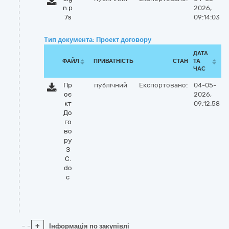
n.p
2026,
7s
09:14:03
Тип документа: Проект договору
ДАТА
ФАЙЛ
ПРИВАТНІСТЬ
СТАН
ТА
ЧАС
Пр
публічний
Експортовано:
04-05-
оє
2026,
кт
09:12:58
До
го
во
ру
З
С.
do
c
+
Інформація по закупівлі