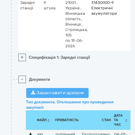
Зарядні
9
21001
,
31430000-9
станції
штука
Україна
,
Електричні
Вінницька
акумулятори
область
,
Вінниця
,
Стрілецька,
105
по 19-06-
2026
+
Специфікація 1: Зарядні станції
-
Документи
Завантажити архівом
Тип документа: Оголошення про проведення
закупівлі
ДАТА
ФАЙЛ
ПРИВАТНІСТЬ
СТАН
ТА
ЧАС
sig
публічний
Експортовано:
04-05-